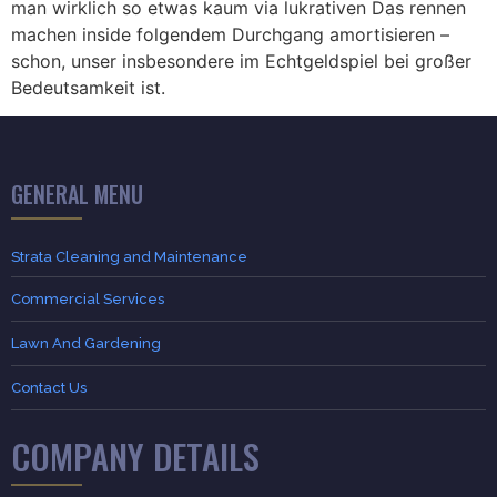
man wirklich so etwas kaum via lukrativen Das rennen
machen inside folgendem Durchgang amortisieren –
schon, unser insbesondere im Echtgeldspiel bei großer
Bedeutsamkeit ist.
GENERAL MENU
Strata Cleaning and Maintenance
Commercial Services
Lawn And Gardening
Contact Us
COMPANY DETAILS