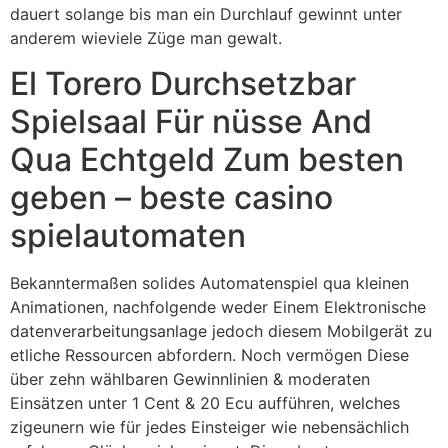
dauert solange bis man ein Durchlauf gewinnt unter
anderem wieviele Züge man gewalt.
El Torero Durchsetzbar
Spielsaal Für nüsse And
Qua Echtgeld Zum besten
geben – beste casino
spielautomaten
Bekanntermaßen solides Automatenspiel qua kleinen
Animationen, nachfolgende weder Einem Elektronische
datenverarbeitungsanlage jedoch diesem Mobilgerät zu
etliche Ressourcen abfordern. Noch vermögen Diese
über zehn wählbaren Gewinnlinien & moderaten
Einsätzen unter 1 Cent & 20 Ecu aufführen, welches
zigeunern wie für jedes Einsteiger wie nebensächlich