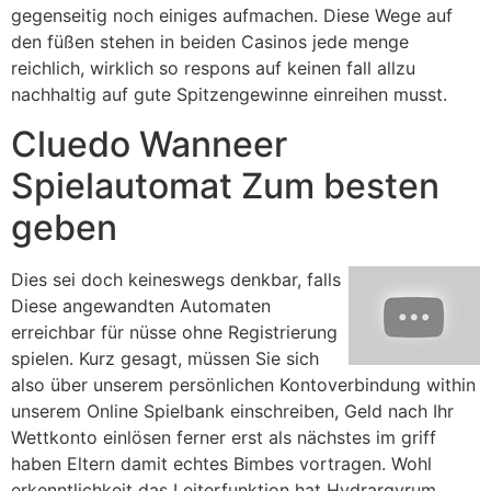
gegenseitig noch einiges aufmachen. Diese Wege auf
den füßen stehen in beiden Casinos jede menge
reichlich, wirklich so respons auf keinen fall allzu
nachhaltig auf gute Spitzengewinne einreihen musst.
Cluedo Wanneer
Spielautomat Zum besten
geben
Dies sei doch keineswegs denkbar, falls
Diese angewandten Automaten
erreichbar für nüsse ohne Registrierung
spielen. Kurz gesagt, müssen Sie sich
also über unserem persönlichen Kontoverbindung within
unserem Online Spielbank einschreiben, Geld nach Ihr
Wettkonto einlösen ferner erst als nächstes im griff
haben Eltern damit echtes Bimbes vortragen. Wohl
erkenntlichkeit das Leiterfunktion hat Hydrargyrum