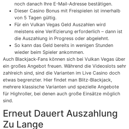
noch danach Ihre E-Mail-Adresse bestätigen.
Dieser Casino Bonus mit Freispielen ist innerhalb
von 5 Tagen gültig.
Für ein Vulkan Vegas Geld Auszahlen wird
meistens eine Verifizierung erforderlich – dann ist
die Auszahlung in Progress oder abgelehnt.
So kann das Geld bereits in wenigen Stunden
wieder beim Spieler ankommen.
Auch Blackjack-Fans können sich bei Vulkan Vegas über
ein großes Angebot freuen. Während die Videoslots sehr
zahlreich sind, sind die Varianten im Live Casino doch
etwas begrenzter. Hier findet man Blitz-Blackjack,
mehrere klassische Varianten und spezielle Angebote
für Highroller, bei denen auch große Einsätze möglich
sind.
Erneut Dauert Auszahlung
Zu Lange