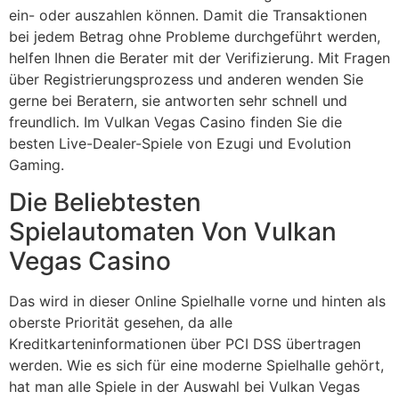
ein- oder auszahlen können. Damit die Transaktionen
bei jedem Betrag ohne Probleme durchgeführt werden,
helfen Ihnen die Berater mit der Verifizierung. Mit Fragen
über Registrierungsprozess und anderen wenden Sie
gerne bei Beratern, sie antworten sehr schnell und
freundlich. Im Vulkan Vegas Casino finden Sie die
besten Live-Dealer-Spiele von Ezugi und Evolution
Gaming.
Die Beliebtesten
Spielautomaten Von Vulkan
Vegas Casino
Das wird in dieser Online Spielhalle vorne und hinten als
oberste Priorität gesehen, da alle
Kreditkarteninformationen über PCI DSS übertragen
werden. Wie es sich für eine moderne Spielhalle gehört,
hat man alle Spiele in der Auswahl bei Vulkan Vegas