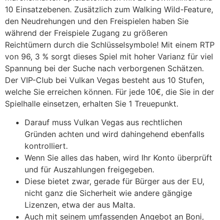
10 Einsatzebenen. Zusätzlich zum Walking Wild-Feature,
den Neudrehungen und den Freispielen haben Sie
während der Freispiele Zugang zu größeren
Reichtümern durch die Schlüsselsymbole! Mit einem RTP
von 96, 3 % sorgt dieses Spiel mit hoher Varianz für viel
Spannung bei der Suche nach verborgenen Schätzen.
Der VIP-Club bei Vulkan Vegas besteht aus 10 Stufen,
welche Sie erreichen können. Für jede 10€, die Sie in der
Spielhalle einsetzen, erhalten Sie 1 Treuepunkt.
Darauf muss Vulkan Vegas aus rechtlichen
Gründen achten und wird dahingehend ebenfalls
kontrolliert.
Wenn Sie alles das haben, wird Ihr Konto überprüft
und für Auszahlungen freigegeben.
Diese bietet zwar, gerade für Bürger aus der EU,
nicht ganz die Sicherheit wie andere gängige
Lizenzen, etwa der aus Malta.
Auch mit seinem umfassenden Angebot an Boni,