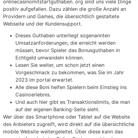
onlinecasinomitstartguthaben. org sind uns viele Dinge
positiv aufgefallen. Dazu zählen die große Anzahl an
Providern und Games, die übersichtlich gestaltete
Webseite und der Kundensupport.
Dieses Guthaben unterliegt sogenannten
Umsatzanforderungen, die erreicht werden
müssen, bevor Spieler das Bonusguthaben in
Echtgeld umwandeln können.
Lesen Sie weiter, um schon jetzt einen
Vorgeschmack zu bekommen, was Sie im Jahr
2023 im portal erwartet.
Alle diese Boni helfen Spielern beim Einstieg ins
Casinoerlebnis.
Und auch hier gibt es Transaktionslimits, die man
auf der eigenen Banking-Seite sieht.
Wer über das Smartphone oder Tablet auf die Website
des Anbieters zugreift, wird direkt auf die übersichtliche
mobile Website weitergeleitet. Über diese kann das