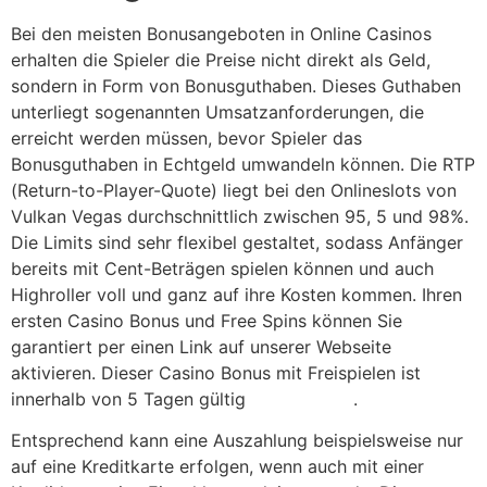
Bei den meisten Bonusangeboten in Online Casinos
erhalten die Spieler die Preise nicht direkt als Geld,
sondern in Form von Bonusguthaben. Dieses Guthaben
unterliegt sogenannten Umsatzanforderungen, die
erreicht werden müssen, bevor Spieler das
Bonusguthaben in Echtgeld umwandeln können. Die RTP
(Return-to-Player-Quote) liegt bei den Onlineslots von
Vulkan Vegas durchschnittlich zwischen 95, 5 und 98%.
Die Limits sind sehr flexibel gestaltet, sodass Anfänger
bereits mit Cent-Beträgen spielen können und auch
Highroller voll und ganz auf ihre Kosten kommen. Ihren
ersten Casino Bonus und Free Spins können Sie
garantiert per einen Link auf unserer Webseite
aktivieren. Dieser Casino Bonus mit Freispielen ist
innerhalb von 5 Tagen gültig
vulkanvegas
.
Entsprechend kann eine Auszahlung beispielsweise nur
auf eine Kreditkarte erfolgen, wenn auch mit einer