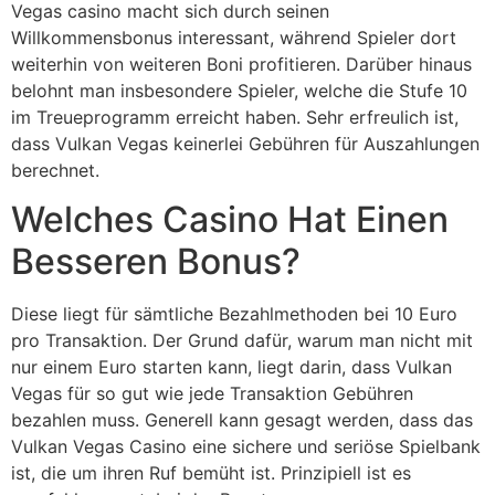
Vegas сasino macht sich durch seinen
Willkommensbonus interessant, während Spieler dort
weiterhin von weiteren Boni profitieren. Darüber hinaus
belohnt man insbesondere Spieler, welche die Stufe 10
im Treueprogramm erreicht haben. Sehr erfreulich ist,
dass Vulkan Vegas keinerlei Gebühren für Auszahlungen
berechnet.
Welches Casino Hat Einen
Besseren Bonus?
Diese liegt für sämtliche Bezahlmethoden bei 10 Euro
pro Transaktion. Der Grund dafür, warum man nicht mit
nur einem Euro starten kann, liegt darin, dass Vulkan
Vegas für so gut wie jede Transaktion Gebühren
bezahlen muss. Generell kann gesagt werden, dass das
Vulkan Vegas Casino eine sichere und seriöse Spielbank
ist, die um ihren Ruf bemüht ist. Prinzipiell ist es