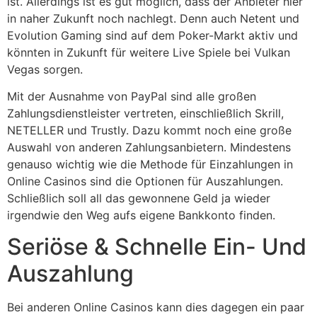
ist. Allerdings ist es gut möglich, dass der Anbieter hier
in naher Zukunft noch nachlegt. Denn auch Netent und
Evolution Gaming sind auf dem Poker-Markt aktiv und
könnten in Zukunft für weitere Live Spiele bei Vulkan
Vegas sorgen.
Mit der Ausnahme von PayPal sind alle großen
Zahlungsdienstleister vertreten, einschließlich Skrill,
NETELLER und Trustly. Dazu kommt noch eine große
Auswahl von anderen Zahlungsanbietern. Mindestens
genauso wichtig wie die Methode für Einzahlungen in
Online Casinos sind die Optionen für Auszahlungen.
Schließlich soll all das gewonnene Geld ja wieder
irgendwie den Weg aufs eigene Bankkonto finden.
Seriöse & Schnelle Ein- Und
Auszahlung
Bei anderen Online Casinos kann dies dagegen ein paar