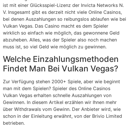
ist mit einer Glücksspiel-Lizenz der Invicta Networks N.
V. Insgesamt gibt es derzeit nicht viele Online Casinos,
bei denen Auszahlungen so reibungslos ablaufen wie bei
Vulkan Vegas. Das Casino macht es dem Spieler
wirklich so einfach wie möglich, das gewonnene Geld
abzuheben. Alles, was der Spieler also noch machen
muss ist, so viel Geld wie möglich zu gewinnen.
Welche Einzahlungsmethoden
Findet Man Bei Vulkan Vegas?
Zur Verfügung stehen 2000+ Spiele, aber wie beginnt
man mit dem Spielen? Spieler des Online Casinos
Vulkan Vegas erhalten schnelle Auszahlungen von
Gewinnen. In diesem Artikel erzählen wir Ihnen mehr
über Withdrawals vom Gewinn. Der Anbieter wird, wie
schon in der Einleitung erwähnt, von der Brivio Limited
betrieben.