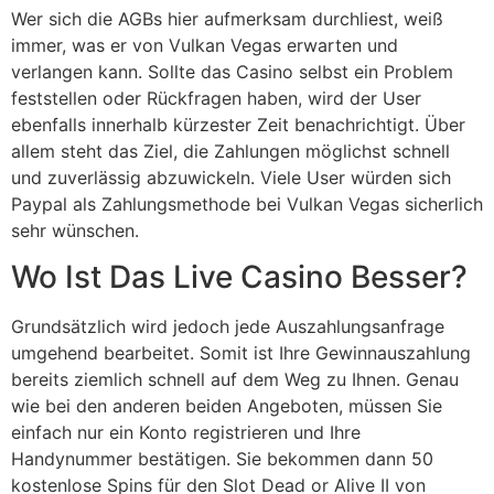
Wer sich die AGBs hier aufmerksam durchliest, weiß
immer, was er von Vulkan Vegas erwarten und
verlangen kann. Sollte das Casino selbst ein Problem
feststellen oder Rückfragen haben, wird der User
ebenfalls innerhalb kürzester Zeit benachrichtigt. Über
allem steht das Ziel, die Zahlungen möglichst schnell
und zuverlässig abzuwickeln. Viele User würden sich
Paypal als Zahlungsmethode bei Vulkan Vegas sicherlich
sehr wünschen.
Wo Ist Das Live Casino Besser?
Grundsätzlich wird jedoch jede Auszahlungsanfrage
umgehend bearbeitet. Somit ist Ihre Gewinnauszahlung
bereits ziemlich schnell auf dem Weg zu Ihnen. Genau
wie bei den anderen beiden Angeboten, müssen Sie
einfach nur ein Konto registrieren und Ihre
Handynummer bestätigen. Sie bekommen dann 50
kostenlose Spins für den Slot Dead or Alive II von