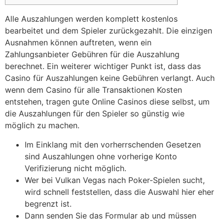
Alle Auszahlungen werden komplett kostenlos
bearbeitet und dem Spieler zurückgezahlt. Die einzigen
Ausnahmen können auftreten, wenn ein
Zahlungsanbieter Gebühren für die Auszahlung
berechnet. Ein weiterer wichtiger Punkt ist, dass das
Casino für Auszahlungen keine Gebühren verlangt. Auch
wenn dem Casino für alle Transaktionen Kosten
entstehen, tragen gute Online Casinos diese selbst, um
die Auszahlungen für den Spieler so günstig wie
möglich zu machen.
Im Einklang mit den vorherrschenden Gesetzen
sind Auszahlungen ohne vorherige Konto
Verifizierung nicht möglich.
Wer bei Vulkan Vegas nach Poker-Spielen sucht,
wird schnell feststellen, dass die Auswahl hier eher
begrenzt ist.
Dann senden Sie das Formular ab und müssen