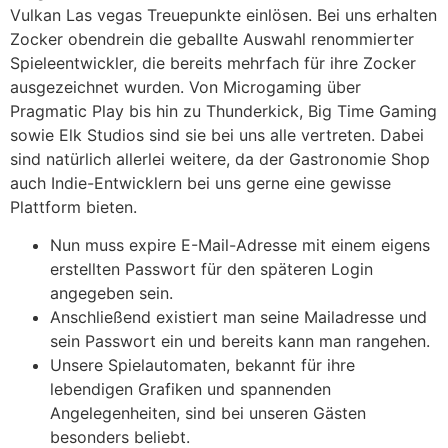
Vulkan Las vegas Treuepunkte einlösen. Bei uns erhalten
Zocker obendrein die geballte Auswahl renommierter
Spieleentwickler, die bereits mehrfach für ihre Zocker
ausgezeichnet wurden. Von Microgaming über
Pragmatic Play bis hin zu Thunderkick, Big Time Gaming
sowie Elk Studios sind sie bei uns alle vertreten. Dabei
sind natürlich allerlei weitere, da der Gastronomie Shop
auch Indie-Entwicklern bei uns gerne eine gewisse
Plattform bieten.
Nun muss expire E-Mail-Adresse mit einem eigens
erstellten Passwort für den späteren Login
angegeben sein.
Anschließend existiert man seine Mailadresse und
sein Passwort ein und bereits kann man rangehen.
Unsere Spielautomaten, bekannt für ihre
lebendigen Grafiken und spannenden
Angelegenheiten, sind bei unseren Gästen
besonders beliebt.