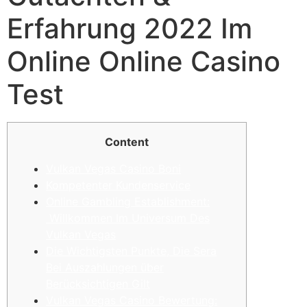
Erfahrung 2022 Im
Online Online Casino
Test
Content
Vulkan Vegas Casino Boni
Kompetenter Kundenservice
Online Gambling Establishment:
Willkommen Im Universum Des
Vulkan Vegas
Die Wichtigsten Punkte, Die Sera
Bei Auszahlungen über
Berücksichtigen Gilt
Vulkan Vegas Casino Bewertung: