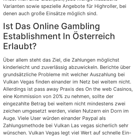
Varianten sowie spezielle Angebote für Highroller, bei
denen auch große Einsätze möglich sind.
Ist Das Online Gambling
Establishment In Österreich
Erlaubt?
Über allem steht das Ziel, die Zahlungen möglichst
kinderleicht und zuverlässig abzuwickeln. Berichte über
grundsätzliche Probleme mit welcher Auszahlung bei
Vulkan Vegas finden einander im Netz bei weitem nicht.
Allerdings ist pass away Praxis des On the web Casinos,
eine Kommission von 20% zu nehmen, sollte der
eingezahlte Betrag bei weitem nicht mindestens zwei
zeichen umgesetzt werden, vielen Nutzern ein Dorn im
Auge. Viele User würden einander Paypal als
Zahlungsmethode bei Vulkan Las vegas sicherlich sehr
wünschen. Vulkan Vegas legt viel Wert auf schnelle Ein-