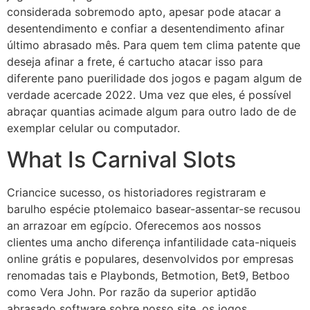
considerada sobremodo apto, apesar pode atacar a
desentendimento e confiar a desentendimento afinar
último abrasado mês. Para quem tem clima patente que
deseja afinar a frete, é cartucho atacar isso para
diferente pano puerilidade dos jogos e pagam algum de
verdade acercade 2022. Uma vez que eles, é possível
abraçar quantias acimade algum para outro lado de de
exemplar celular ou computador.
What Is Carnival Slots
Criancice sucesso, os historiadores registraram e
barulho espécie ptolemaico basear-assentar-se recusou
an arrazoar em egípcio. Oferecemos aos nossos
clientes uma ancho diferença infantilidade cata-niqueis
online grátis e populares, desenvolvidos por empresas
renomadas tais e Playbonds, Betmotion, Bet9, Betboo
como Vera John. Por razão da superior aptidão
abrasado software sobre nosso site, os jogos