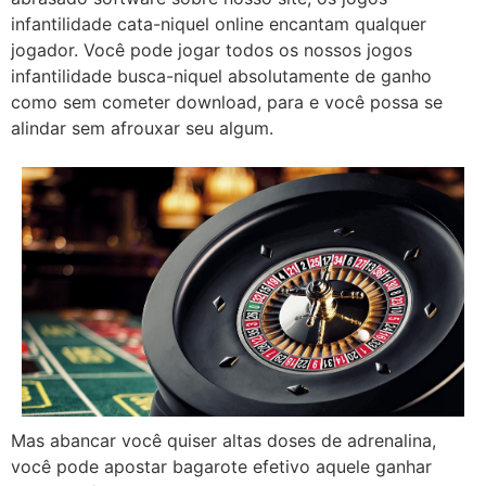
infantilidade cata-niquel online encantam qualquer
jogador. Você pode jogar todos os nossos jogos
infantilidade busca-niquel absolutamente de ganho
como sem cometer download, para e você possa se
alindar sem afrouxar seu algum.
Mas abancar você quiser altas doses de adrenalina,
você pode apostar bagarote efetivo aquele ganhar