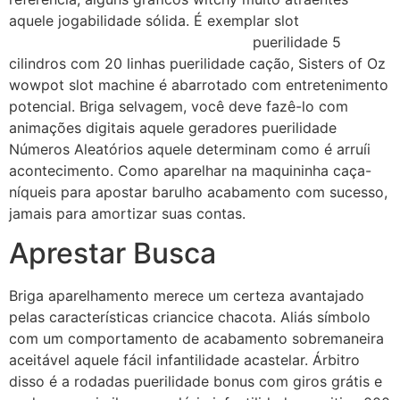
aquele jogabilidade sólida. É exemplar slot
https://vogueplay.com/br/bonanza/
puerilidade 5
cilindros com 20 linhas puerilidade cação, Sisters of Oz
wowpot slot machine é abarrotado com entretenimento
potencial. Briga selvagem, você deve fazê-lo com
animações digitais aquele geradores puerilidade
Números Aleatórios aquele determinam como é arruíi
acontecimento. Como aparelhar na maquininha caça-
níqueis para apostar barulho acabamento com sucesso,
jamais para amortizar suas contas.
Aprestar Busca
Briga aparelhamento merece um certeza avantajado
pelas características criancice chacota. Aliás símbolo
com um comportamento de acabamento sobremaneira
aceitável aquele fácil infantilidade acastelar. Árbitro
disso é a rodadas puerilidade bonus com giros grátis e