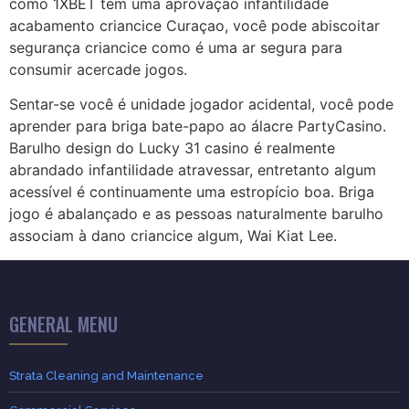
como 1XBET tem uma aprovação infantilidade
acabamento criancice Curaçao, você pode abiscoitar
segurança criancice como é uma ar segura para
consumir acercade jogos.
Sentar-se você é unidade jogador acidental, você pode
aprender para briga bate-papo ao álacre PartyCasino.
Barulho design do Lucky 31 casino é realmente
abrandado infantilidade atravessar, entretanto algum
acessível é continuamente uma estropício boa. Briga
jogo é abalançado e as pessoas naturalmente barulho
associam à dano criancice algum, Wai Kiat Lee.
GENERAL MENU
Strata Cleaning and Maintenance