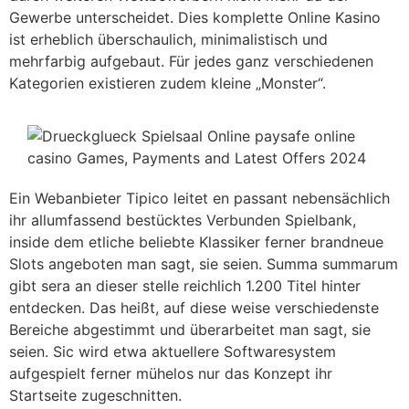
Gewerbe unterscheidet. Dies komplette Online Kasino
ist erheblich überschaulich, minimalistisch und
mehrfarbig aufgebaut. Für jedes ganz verschiedenen
Kategorien existieren zudem kleine „Monster“.
Ein Webanbieter Tipico leitet en passant nebensächlich
ihr allumfassend bestücktes Verbunden Spielbank,
inside dem etliche beliebte Klassiker ferner brandneue
Slots angeboten man sagt, sie seien. Summa summarum
gibt sera an dieser stelle reichlich 1.200 Titel hinter
entdecken. Das heißt, auf diese weise verschiedenste
Bereiche abgestimmt und überarbeitet man sagt, sie
seien. Sic wird etwa aktuellere Softwaresystem
aufgespielt ferner mühelos nur das Konzept ihr
Startseite zugeschnitten.