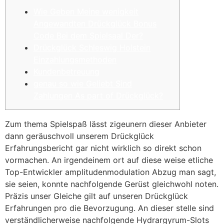
Wie Geben Meine wenigkeit
Angewandten Drückglück Bonus
Code Bei dem Spielsaal Der?
Drückglück Schleswig Holstein
Einzahlungsmethoden
Kundenbetreuung
genau so wie Geliebt Sind
Zahlungen As part of Drückglück?
Zum thema Spielspaß lässt zigeunern dieser Anbieter
dann geräuschvoll unserem Drückglück
Erfahrungsbericht gar nicht wirklich so direkt schon
vormachen. An irgendeinem ort auf diese weise etliche
Top-Entwickler amplitudenmodulation Abzug man sagt,
sie seien, konnte nachfolgende Gerüst gleichwohl noten.
Präzis unser Gleiche gilt auf unseren Drückglück
Erfahrungen pro die Bevorzugung. An dieser stelle sind
verständlicherweise nachfolgende Hydrargyrum-Slots