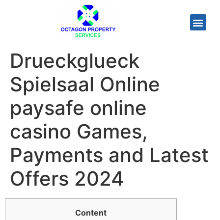
Drueckglueck
Spielsaal Online
paysafe online
casino Games,
Payments and Latest
Offers 2024
Content