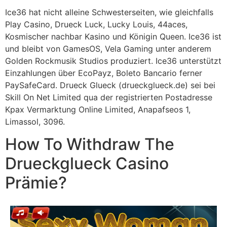
Ice36 hat nicht alleine Schwesterseiten, wie gleichfalls
Play Casino, Drueck Luck, Lucky Louis, 44aces,
Kosmischer nachbar Kasino und Königin Queen. Ice36 ist
und bleibt von GamesOS, Vela Gaming unter anderem
Golden Rockmusik Studios produziert. Ice36 unterstützt
Einzahlungen über EcoPayz, Boleto Bancario ferner
PaySafeCard. Drueck Glueck (drueckglueck.de) sei bei
Skill On Net Limited qua der registrierten Postadresse
Kpax Vermarktung Online Limited, Anapafseos 1,
Limassol, 3096.
How To Withdraw The
Drueckglueck Casino
Prämie?