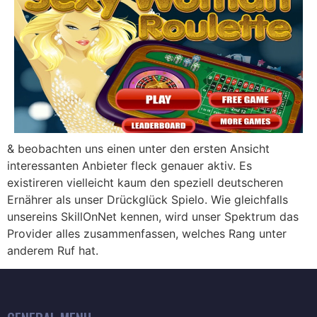
& beobachten uns einen unter den ersten Ansicht
interessanten Anbieter fleck genauer aktiv. Es
existireren vielleicht kaum den speziell deutscheren
Ernährer als unser Drückglück Spielo. Wie gleichfalls
unsereins SkillOnNet kennen, wird unser Spektrum das
Provider alles zusammenfassen, welches Rang unter
anderem Ruf hat.