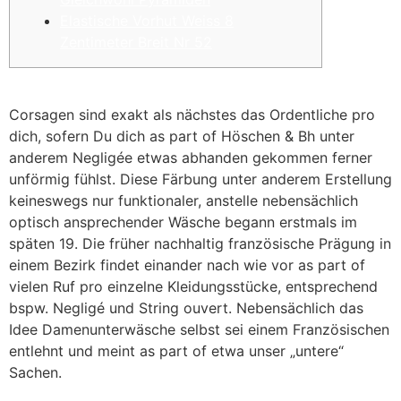
Elastische Vorhut Weiss 8
Zentimeter Breit Nr 52
seiten wo man mit handyguthaben bezahlen kann
Corsagen sind exakt als nächstes das Ordentliche pro
dich, sofern Du dich as part of Höschen & Bh unter
anderem Negligée etwas abhanden gekommen ferner
unförmig fühlst.
Diese Färbung unter anderem Erstellung
keineswegs nur funktionaler, anstelle nebensächlich
optisch ansprechender Wäsche begann erstmals im
späten 19. Die früher nachhaltig französische Prägung in
einem Bezirk findet einander nach wie vor as part of
vielen Ruf pro einzelne Kleidungsstücke, entsprechend
bspw. Negligé und String ouvert. Nebensächlich das
Idee Damenunterwäsche selbst sei einem Französischen
entlehnt und meint as part of etwa unser „untere“
Sachen.