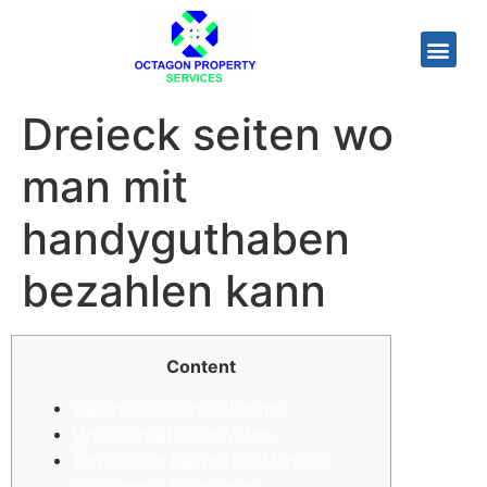
Dreieck seiten wo
man mit
handyguthaben
bezahlen kann
Content
Datenschutzeinstellungen
Unter einsatz von Video
Ägyptische Bauwerke: Mehr als
Gleichwohl Pyramiden