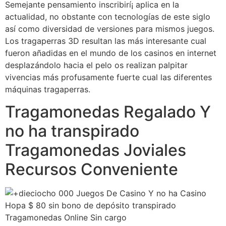
Semejante pensamiento inscribirí¡ aplica en la
actualidad, no obstante con tecnologías de este siglo
así­ como diversidad de versiones para mismos juegos.
Los tragaperras 3D resultan las más interesante cual
fueron añadidas en el mundo de los casinos en internet
desplazándolo hacia el pelo os realizan palpitar
vivencias más profusamente fuerte cual las diferentes
máquinas tragaperras.
Tragamonedas Regalado Y
no ha transpirado
Tragamonedas Joviales
Recursos Conveniente