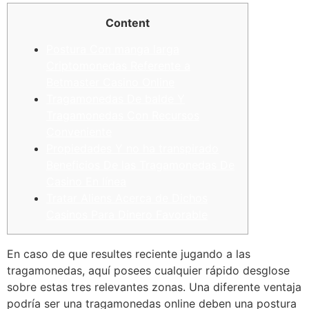
Content
Postura Con manga larga
Criptomonedas Referente a
Betmaster Casino Online
Tragamonedas De balde Y
Tragamonedas Con Recursos
Conveniente
Propiedades Y no ha transpirado
Beneficios De las Tragamonedas De
Casino En línea
Tratar Aliens Acerca de Dichos
Casinos Para Dinero Favorable
En caso de que resultes reciente jugando a las
tragamonedas, aquí posees cualquier rápido desglose
sobre estas tres relevantes zonas. Una diferente ventaja
podrí­a ser una tragamonedas online deben una postura