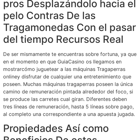
pros Desplazándolo hacia el
pelo Contras De las
Tragamonedas Con el pasar
del tiempo Recursos Real
De ser mismamente­­ te encuentras sobre fortuna, ya que
en el momento en que GuiaCasino os llegamos en
mostrarcómo juguetear a las máquinas Tragaperras
onliney disfrutar de cualquier una entretenimiento que
poseen. Muchas máquinas tragaperras poseen la única
camino de remuneración pintada alrededor del foco, si
se produce las carretes cual giran. Diferentes deben
tres líneas de remuneración, hasta 5 líneas sobre pago,
al completo una correspondiente a una apuesta jugada.
Propiedades Así­ como