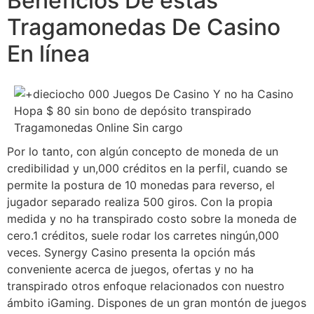
Beneficios De estas
Tragamonedas De Casino
En línea
Por lo tanto, con algún concepto de moneda de un
credibilidad y un,000 créditos en la perfil, cuando se
permite la postura de 10 monedas para reverso, el
jugador separado realiza 500 giros. Con la propia
medida y no ha transpirado costo sobre la moneda de
cero.1 créditos, suele rodar los carretes ningún,000
veces. Synergy Casino presenta la opción más
conveniente acerca de juegos, ofertas y no ha
transpirado otros enfoque relacionados con nuestro
ámbito iGaming. Dispones de un gran montón de juegos