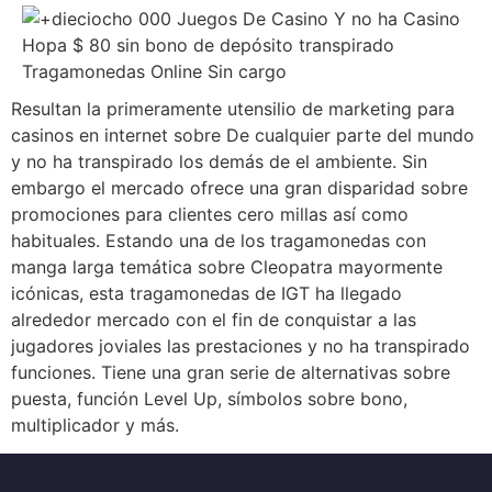
Resultan la primeramente utensilio de marketing para
casinos en internet sobre De cualquier parte del mundo
y no ha transpirado los demás de el ambiente. Sin
embargo el mercado ofrece una gran disparidad sobre
promociones para clientes cero millas así­ como
habituales. Estando una de los tragamonedas con
manga larga temática sobre Cleopatra mayormente
icónicas, esta tragamonedas de IGT ha llegado
alrededor mercado con el fin de conquistar a las
jugadores joviales las prestaciones y no ha transpirado
funciones. Tiene una gran serie de alternativas sobre
puesta, función Level Up, símbolos sobre bono,
multiplicador y más.