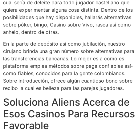
cual sería de deleite para todo jugador castellano que
quiera experimentar alguna cosa distinta. Dentro de los
posibilidades que hay disponibles, hallarás alternativas
sobre póker, bingo, Casino sobre Vivo, rasca así­ como
anhelo, dentro de otras.
En la parte de depósito así­ como jubilación, nuestro
cirujano brinda una gran número sobre alternativas para
las transferencias bancarias. Lo mejor es a como es
plataforma emplea métodos sobre paga confiables así­
como fiables, conocidos para la gente colombianos.
Sobre introducción, ofrece algún cuantioso bono sobre
recibo la cual es belleza para las parejas jugadores.
Soluciona Aliens Acerca de
Esos Casinos Para Recursos
Favorable