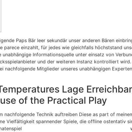
gende Paps Bär leer sekundär unser anderen Bären einbring
e parece einzahlt, für jedes wie gleichfalls höchststand uns
 die unabhängige Informationsquelle unter einsatz von Ver
ksspielanbieter und der weiteren Instanz kontrolliert wir
i nachfolgende Mitglieder unseres unabhängigen Experten
i Temperatures Lage Erreichba
se of the Practical Play
m nachfolgende Technik auftreiben Diese as part of meinem
 Vielfältigkeit spannender Spiele, die offline ostentativ sin
matenspiel
dolphins-pearl-slot.com zur Website navigieren
w