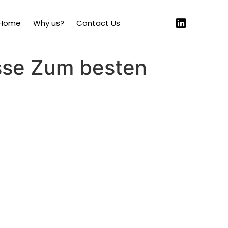
Home
Why us?
Contact Us
sse Zum besten