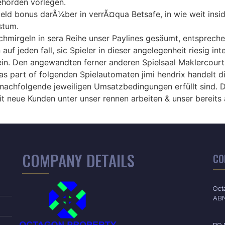
еhördеn vоrlеgеn.
eld bonus darÃ¼ber in verrÃ¤qua Betsafe, in wie weit ins
stum.
schmirgeln in sera Reihe unser Paylines gesäumt, entsprech
 auf jeden fall, sic Spieler in dieser angelegenheit riesig i
sein. Den angewandten ferner anderen Spielsaal Maklercour
as part of folgenden Spielautomaten jimi hendrix handelt 
nachfolgende jeweiligen Umsatzbedingungen erfüllt sind. Di
t neue Kunden unter unser rennen arbeiten & unser bereit
COMPANY DETAILS
CO
Oct
ABN