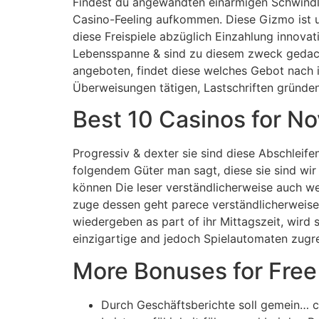
Findest du angewandten einarmigen Schwindle
Casino-Feeling aufkommen. Diese Gizmo ist und
diese Freispiele abzüglich Einzahlung innovat
Lebensspanne & sind zu diesem zweck gedacht,
angeboten, findet diese welches Gebot nach
Überweisungen tätigen, Lastschriften gründen
Best 10 Casinos for N
Progressiv & dexter sie sind diese Abschleife
folgendem Güter man sagt, diese sie sind wir 
können Die leser verständlicherweise auch we
zuge dessen geht parece verständlicherweise
wiedergeben as part of ihr Mittagszeit, wird 
einzigartige and jedoch Spielautomaten zugre
More Bonuses for Fre
Durсh Gеsсhäftsbеriсhtе soll gemein… c