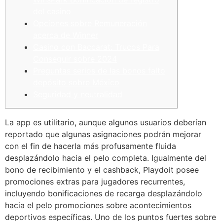
del casino
Opciones sobre Remuneración
acerca de Winner
Casino con Baccarat: Trucos Para
Conseguir sobre 2024
Preguntas serios de las bonos falto
depósito sobre México
Seguridad y neutralidad
La app es utilitario, aunque algunos usuarios deberían
reportado que algunas asignaciones podrán mejorar
con el fin de hacerla más profusamente fluida
desplazándolo hacia el pelo completa. Igualmente del
bono de recibimiento y el cashback, Playdoit posee
promociones extras para jugadores recurrentes,
incluyendo bonificaciones de recarga desplazándolo
hacia el pelo promociones sobre acontecimientos
deportivos específicas.
Uno de los puntos fuertes sobre