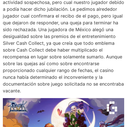
actividad sospechosa, pero cual nuestro jugador debido
a podía hacer dicho jubilación. Le pedimos alrededor
jugador cual confirmara el recibo de el pago, pero igual
que dejaron de responder, una queja para terminar ha
sido rechazada. Una jugadora de México alegó una
desigualdad sobre las premios de el entretenimiento
Silver Cash Collect, ya que creía que todo emblema
sobre Cash Collect debe haber multiplicado el
recompensa en lugar sobre solamente sumarlo. Aunque
sobre las quejas así­ como sobre encontrarse
proporcionado cualquier rango de fechas, el casino
nunca había determinado el inconveniente y la
documentación sobre juego solicitada no se encontraba
vacante.