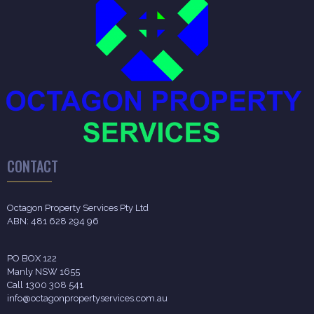
CONTACT
Octagon Property Services Pty Ltd
ABN: 481 628 294 96
PO BOX 122
Manly NSW 1655
Call 1300 308 541
info@octagonpropertyservices.com.au