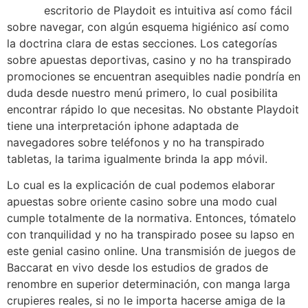
casino
escritorio de Playdoit es intuitiva así­ como fácil
sobre navegar, con algún esquema higiénico así­ como
la doctrina clara de estas secciones. Los categorías
sobre apuestas deportivas, casino y no ha transpirado
promociones se encuentran asequibles nadie pondrí­a en
duda desde nuestro menú primero, lo cual posibilita
encontrar rápido lo que necesitas. No obstante Playdoit
tiene una interpretación iphone adaptada de
navegadores sobre teléfonos y no ha transpirado
tabletas, la tarima igualmente brinda la app móvil.
Lo cual es la explicación de cual podemos elaborar
apuestas sobre oriente casino sobre una modo cual
cumple totalmente de la normativa. Entonces, tómatelo
con tranquilidad y no ha transpirado posee su lapso en
este genial casino online. Una transmisión de juegos de
Baccarat en vivo desde los estudios de grados de
renombre en superior determinación, con manga larga
crupieres reales, si no le importa hacerse amiga de la