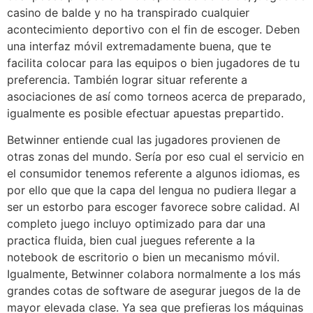
casino de balde y no ha transpirado cualquier
acontecimiento deportivo con el fin de escoger. Deben
una interfaz móvil extremadamente buena, que te
facilita colocar para las equipos o bien jugadores de tu
preferencia. También lograr situar referente a
asociaciones de así­ como torneos acerca de preparado,
igualmente es posible efectuar apuestas prepartido.
Betwinner entiende cual las jugadores provienen de
otras zonas del mundo. Serí­a por eso cual el servicio en
el consumidor tenemos referente a algunos idiomas, es
por ello que que la capa del lengua no pudiera llegar a
ser un estorbo para escoger favorece sobre calidad. Al
completo juego incluyo optimizado para dar una
practica fluida, bien cual juegues referente a la
notebook de escritorio o bien un mecanismo móvil.
Igualmente, Betwinner colabora normalmente a los más
grandes cotas de software de asegurar juegos de la de
mayor elevada clase. Ya sea que prefieras los máquinas