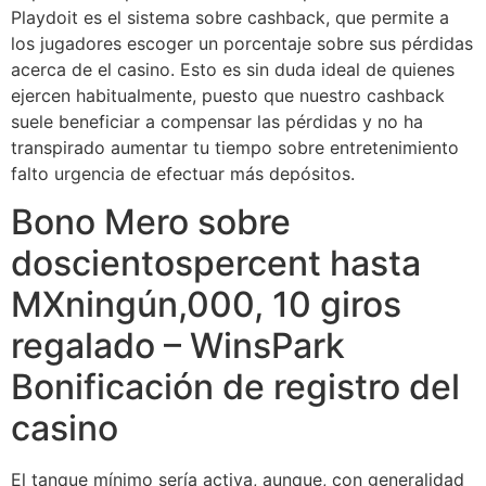
Playdoit es el sistema sobre cashback, que permite a
los jugadores escoger un porcentaje sobre sus pérdidas
acerca de el casino. Esto es sin duda ideal de quienes
ejercen habitualmente, puesto que nuestro cashback
suele beneficiar a compensar las pérdidas y no ha
transpirado aumentar tu tiempo sobre entretenimiento
falto urgencia de efectuar más depósitos.
Bono Mero sobre
doscientospercent hasta
MXningún,000, 10 giros
regalado – WinsPark
Bonificación de registro del
casino
El tanque mínimo serí­a activa, aunque, con generalidad