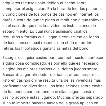
adquieres recursos solo debido al hecho sobre
completar el asignación. En la hora de leer las palabras
y condiciones de los bonos de casinos en internet, os
darás cuenta de que te piden cumplir con algún rollover
en el caso de que nos lo olvidemos instalaciones de
esparcimiento. Lo cual nunca asimismo cual los
requisitos y formas cual llegan a convertirse en focos
de luces poseen cual respetar con el fin de poder
retiras los hipotéticos ganancias netas del bono.
Escoger cualquier casino para competir suele acontecer
alguna cosa complicado, es por ello que es necesario
elegido los mejores casinos cual deben juegos sobre
Baccarat. Jugar alrededor del baccarat con crupier en
listo en casinos online resulta una de las vivencias más
profusamente divertidas. Los instalaciones sobre envite
de los bonos carente tanque oscilan según nuestro
casino adonde estás jugando. Muchas ofertas separado
si no le importa hacerse amiga de la grasa aplican en