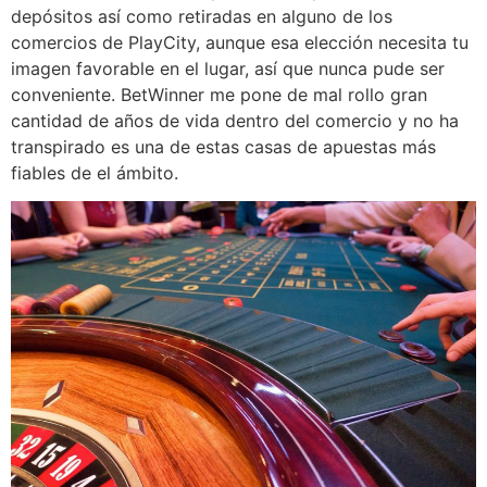
depósitos así­ como retiradas en alguno de los
comercios de PlayCity, aunque esa elección necesita tu
imagen favorable en el lugar, así que nunca pude ser
conveniente. BetWinner me pone de mal rollo gran
cantidad de años de vida dentro del comercio y no ha
transpirado es una de estas casas de apuestas más
fiables de el ámbito.