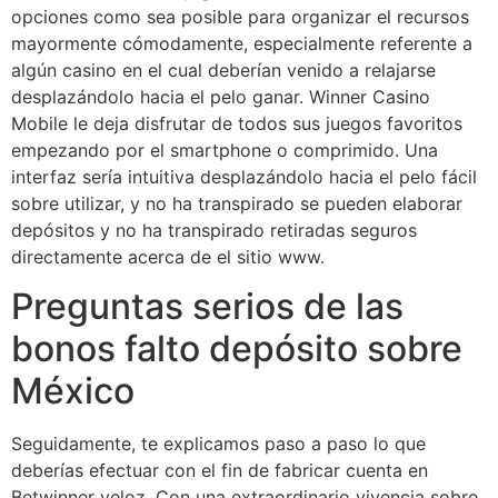
opciones como sea posible para organizar el recursos
mayormente cómodamente, especialmente referente a
algún casino en el cual deberían venido a relajarse
desplazándolo hacia el pelo ganar. Winner Casino
Mobile le deja disfrutar de todos sus juegos favoritos
empezando por el smartphone o comprimido. Una
interfaz serí­a intuitiva desplazándolo hacia el pelo fácil
sobre utilizar, y no ha transpirado se pueden elaborar
depósitos y no ha transpirado retiradas seguros
directamente acerca de el sitio www.
Preguntas serios de las
bonos falto depósito sobre
México
Seguidamente, te explicamos paso a paso lo que
deberías efectuar con el fin de fabricar cuenta en
Betwinner veloz. Con una extraordinario vivencia sobre