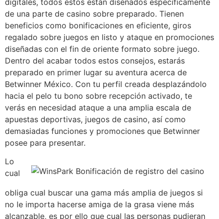
digitales, todos estos están diseñados específicamente
de una parte de casino sobre preparado. Tienen
beneficios como bonificaciones en eficiente, giros
regalado sobre juegos en listo y ataque en promociones
diseñadas con el fin de oriente formato sobre juego.
Dentro del acabar todos estos consejos, estarás
preparado en primer lugar su aventura acerca de
Betwinner México. Con tu perfil creada desplazándolo
hacia el pelo tu bono sobre recepción activado, te
verás en necesidad ataque a una amplia escala de
apuestas deportivas, juegos de casino, así­ como
demasiadas funciones y promociones que Betwinner
posee para presentar.
Lo
cual
obliga cual buscar una gama más amplia de juegos si
no le importa hacerse amiga de la grasa viene más
alcanzable, es por ello que cual las personas pudieran