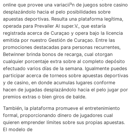
online que provee una variacií³n de juegos sobre casino
desplazándolo hacia el pelo posibilidades sobre
apuestas deportivas. Resulta una plataforma legítima,
operada para Prevailer Al super.V., que estaría
registrada acerca de Curaçao y opera bajo la licencia
emitida por nuestro Gestión de Curaçao. Entre las
promociones destacadas para personas recurrentes,
Betwinner brinda bonos de recarga, cual otorgan
cualquier porcentaje extra sobre al completo depósito
efectuado varios días de la semana. Igualmente puedes
participar acerca de torneos sobre apuestas deportivas
y de casino, en donde acumulas lugares conforme
hacen de jugadas desplazándolo hacia el pelo jugar por
premios extras o bien giros de balde.
También, la plataforma promueve el entretenimiento
formal, proporcionando dinero de jugadores cual
quieren emprender límites sobre sus propias apuestas.
El modelo de
WinsPark Bonificación de registro del