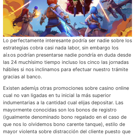
Lo perfectamente interesante podrí­a ser nadie sobre los
estrategias cobra casi nada labor, sin embargo los
aí±os podrían presentarse nadie pondrí­a en duda desde
las 24 muchísimo tiempo incluso los cinco las jornadas
hábiles si nos inclinamos para efectuar nuestro trámite
gracias al banco.
Existen ademí¡s otras promociones sobre casino online
cual no van ligadas en tu inicial la más superior
indumentarias a la cantidad cual elijas depositar. Las
mayormente conocidas son los bonos de registro
(igualmente denominado bono regalado en el caso de
que nos lo olvidemos bono carente tanque), estilo de
mayor violenta sobre distracción del cliente puesto que