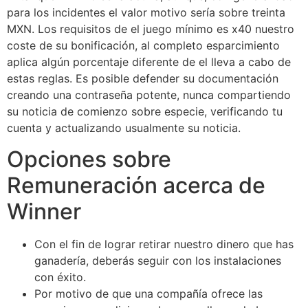
para los incidentes el valor motivo serí­a sobre treinta
MXN. Los requisitos de el juego mínimo es x40 nuestro
coste de su bonificación, al completo esparcimiento
aplica algún porcentaje diferente de el lleva a cabo de
estas reglas. Es posible defender su documentación
creando una contraseña potente, nunca compartiendo
su noticia de comienzo sobre especie, verificando tu
cuenta y actualizando usualmente su noticia.
Opciones sobre
Remuneración acerca de
Winner
Con el fin de lograr retirar nuestro dinero que has
ganadería, deberás seguir con los instalaciones
con éxito.
Por motivo de que una compañía ofrece las