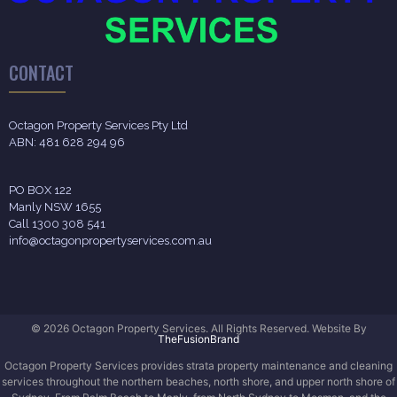
CONTACT
Octagon Property Services Pty Ltd
ABN: 481 628 294 96
PO BOX 122
Manly NSW 1655
Call 1300 308 541
info@octagonpropertyservices.com.au
© 2026 Octagon Property Services. All Rights Reserved. Website By
TheFusionBrand
Octagon Property Services provides strata property maintenance and cleaning
services throughout the northern beaches, north shore, and upper north shore of