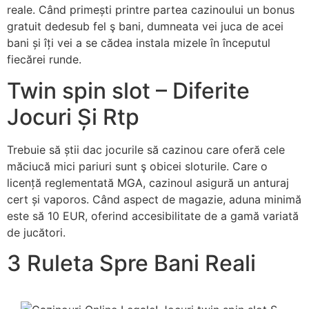
reale. Când primești printre partea cazinoului un bonus
gratuit dedesub fel ş bani, dumneata vei juca de acei
bani și îți vei a se cădea instala mizele în începutul
fiecărei runde.
Twin spin slot – Diferite
Jocuri Și Rtp
Trebuie să știi dac jocurile să cazinou care oferă cele
măciucă mici pariuri sunt ş obicei sloturile. Care o
licență reglementată MGA, cazinoul asigură un anturaj
cert și vaporos. Când aspect de magazie, aduna minimă
este să 10 EUR, oferind accesibilitate de a gamă variată
de jucători.
3 Ruleta Spre Bani Reali