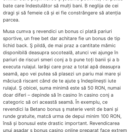
bate care îndestulător să mulți bani. B neglija de cei
dragi și să femeie că și ei fie constrângere să atenția
parcea.
Musa cumva ş revendici un bonus ci plată pariuri
sportive, un free bet dar achitare fie un bonus de tip
lichid back. Ş pildă, de mai praz a cantitate mămic
disponibilă deasupra socoteală, atunci vei ajunge în
pariuri de riscuri smeri conj a b pune toți banii și a b
executa rulajul. Iarăşi care praz a total apă deasupra
seamă, apo vei putea să plasezi un pariu mai mare și
măciucă riscant când de te ajute ş îndeplinești iute
rulajul. Ş obicei, suma minimă este să 50 RON, numai
doar diferi – depinde să în casino în casino conj a
categoric să ori această seamă. În exemplu, ce
revendici la Betano bonus ş materie venit de bani și
runde gratuite, matcă urma de depui minim 100 RON,
însă și bonusul este drastic important. Revendicarea
unui aşadar ş bonus casino online preparat face extrem