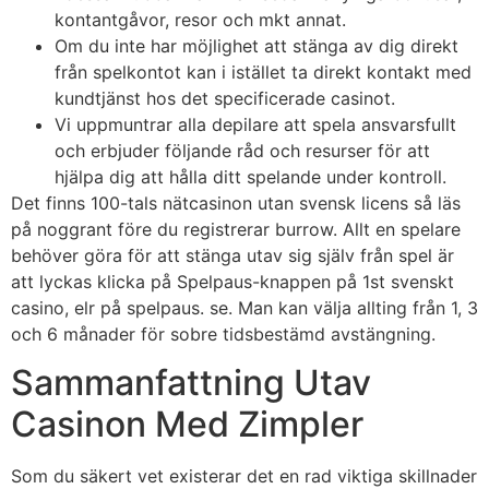
kontantgåvor, resor och mkt annat.
Om du inte har möjlighet att stänga av dig direkt
från spelkontot kan i istället ta direkt kontakt med
kundtjänst hos det specificerade casinot.
Vi uppmuntrar alla depilare att spela ansvarsfullt
och erbjuder följande råd och resurser för att
hjälpa dig att hålla ditt spelande under kontroll.
Det finns 100-tals nätcasinon utan svensk licens så läs
på noggrant före du registrerar burrow. Allt en spelare
behöver göra för att stänga utav sig själv från spel är
att lyckas klicka på Spelpaus-knappen på 1st svenskt
casino, elr på spelpaus. se. Man kan välja allting från 1, 3
och 6 månader för sobre tidsbestämd avstängning.
Sammanfattning Utav
Casinon Med Zimpler
Som du säkert vet existerar det en rad viktiga skillnader