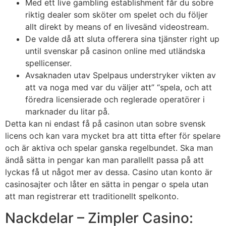
Med ett live gambling establishment får du sobre
riktig dealer som sköter om spelet och du följer
allt direkt by means of en livesänd videostream.
De valde då att sluta offerera sina tjänster right up
until svenskar på casinon online med utländska
spellicenser.
Avsaknaden utav Spelpaus understryker vikten av
att va noga med var du väljer att” “spela, och att
föredra licensierade och reglerade operatörer i
marknader du litar på.
Detta kan ni endast få på casinon utan sobre svensk
licens och kan vara mycket bra att titta efter för spelare
och är aktiva och spelar ganska regelbundet. Ska man
ändå sätta in pengar kan man parallellt passa på att
lyckas få ut något mer av dessa. Casino utan konto är
casinosajter och låter en sätta in pengar o spela utan
att man registrerar ett traditionellt spelkonto.
Nackdelar – Zimpler Casino: