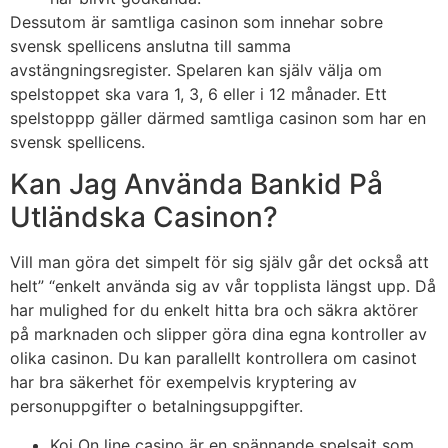
Dessutom är samtliga casinon som innehar sobre
svensk spellicens anslutna till samma
avstängningsregister. Spelaren kan själv välja om
spelstoppet ska vara 1, 3, 6 eller i 12 månader. Ett
spelstoppp gäller därmed samtliga casinon som har en
svensk spellicens.
Kan Jag Använda Bankid På
Utländska Casinon?
Vill man göra det simpelt för sig själv går det också att
helt” “enkelt använda sig av vår topplista längst upp. Då
har mulighed for du enkelt hitta bra och säkra aktörer
på marknaden och slipper göra dina egna kontroller av
olika casinon. Du kan parallellt kontrollera om casinot
har bra säkerhet för exempelvis kryptering av
personuppgifter o betalningsuppgifter.
Koi On line casino är en spännande spelsajt som