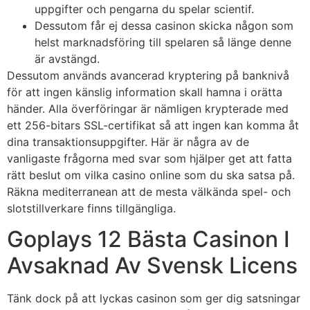
uppgifter och pengarna du spelar scientif.
Dessutom får ej dessa casinon skicka någon som
helst marknadsföring till spelaren så länge denne
är avstängd.
Dessutom används avancerad kryptering på banknivå
för att ingen känslig information skall hamna i orätta
händer. Alla överföringar är nämligen krypterade med
ett 256-bitars SSL-certifikat så att ingen kan komma åt
dina transaktionsuppgifter. Här är några av de
vanligaste frågorna med svar som hjälper get att fatta
rätt beslut om vilka casino online som du ska satsa på.
Räkna mediterranean att de mesta välkända spel- och
slotstillverkare finns tillgängliga.
Goplays 12 Bästa Casinon I
Avsaknad Av Svensk Licens
Tänk dock på att lyckas casinon som ger dig satsningar