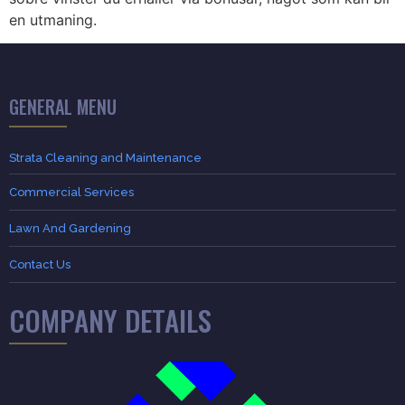
en utmaning.
GENERAL MENU
Strata Cleaning and Maintenance
Commercial Services
Lawn And Gardening
Contact Us
COMPANY DETAILS