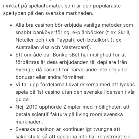
inriktat på spelautomater, som är den populäraste
speltypen på den svenska marknaden.
Alla bra casinon bör erbjuda vanliga metoder som
snabbt banköverföring, e-plånböcker (t ex Skrill,
Neteller och / elr Paypal), och betalkort (t ex
Australian visa och Mastercard).
Ett område där BonkersBet har mulighed for at
förbättras är dess erbjudanden till depilare från
Sverige, då casinot för närvarande inte erbjuder
bonusar eller andra förmåner.
Vi tar upp fördelarna likväl riskerna med att lyckas
spela på 1st casino utan den svenska licensen i vår
guide.
Nej, 2019 upphörde Zimpler med möjligheten att
betala scientif faktura på living room svenska
marknaden.
Svenska casinon är kontinuerligt tvungna att
säkerställa så att spelarna inte har registrerat sig