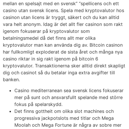
mellan en spelsajt med en svensk” “spellicens och ett
casino utan svensk licens. Spela med kryptovalutor hos
casinon utan licens är tryggt, säkert och du kan alltid
vara helt anonym. Idag är det allt fler casinon som rakt
igenom fokuserar på kryptovalutor som
betalningsmedel då det finns allt mer olika
kryptovalutor man kan använda dig av. Bitcoin casinon
har fullkomligt exploderat de sista året och många nya
casino riktar in sig rakt igenom på bitcoin 6
kryptovalutor. Transaktionerna sker alltid direkt skapligt
dig och casinot så du betalar inga extra avgifter till
banken.
Casino mediterranean sea svensk licens fokuserar
mer på sunt och ansvarsfullt spelande med större
fokus på spelarskydd.
Det finns gottheit om olika slot machines och
progressiva jackpotslots med titlar och Mega
Moolah och Mega Fortune är några av sobre mer