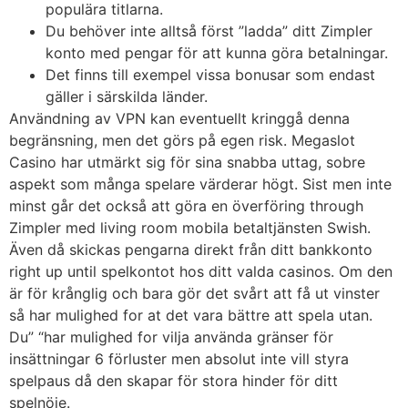
populära titlarna.
Du behöver inte alltså först ”ladda” ditt Zimpler
konto med pengar för att kunna göra betalningar.
Det finns till exempel vissa bonusar som endast
gäller i särskilda länder.
Användning av VPN kan eventuellt kringgå denna
begränsning, men det görs på egen risk. Megaslot
Casino har utmärkt sig för sina snabba uttag, sobre
aspekt som många spelare värderar högt. Sist men inte
minst går det också att göra en överföring through
Zimpler med living room mobila betaltjänsten Swish.
Även då skickas pengarna direkt från ditt bankkonto
right up until spelkontot hos ditt valda casinos. Om den
är för krånglig och bara gör det svårt att få ut vinster
så har mulighed for at det vara bättre att spela utan.
Du” “har mulighed for vilja använda gränser för
insättningar 6 förluster men absolut inte vill styra
spelpaus då den skapar för stora hinder för ditt
spelnöje.