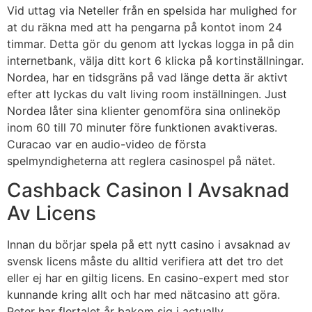
Vid uttag via Neteller från en spelsida har mulighed for
at du räkna med att ha pengarna på kontot inom 24
timmar. Detta gör du genom att lyckas logga in på din
internetbank, välja ditt kort 6 klicka på kortinställningar.
Nordea, har en tidsgräns på vad länge detta är aktivt
efter att lyckas du valt living room inställningen. Just
Nordea låter sina klienter genomföra sina onlineköp
inom 60 till 70 minuter före funktionen avaktiveras.
Curacao var en audio-video de första
spelmyndigheterna att reglera casinospel på nätet.
Cashback Casinon I Avsaknad
Av Licens
Innan du börjar spela på ett nytt casino i avsaknad av
svensk licens måste du alltid verifiera att det tro det
eller ej har en giltig licens. En casino-expert med stor
kunnande kring allt och har med nätcasino att göra.
Peter har flertalet år bakom sig i actually