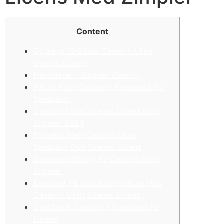
Content
Goplays 10 Bästa Casinon Utan
Svensk Licens
Nackdelar – Zimpler Casino:
Pay D Play Casinon I Avsaknad Av
Spelpaus:
Casinon Utan Svensk Licens Med
Zimpler 2024
Fördelar Med Casinon Utan
Spelpaus Och Svensk Licens
Sammanfattning Av Casinon Med
Zimpler
Exempel På Omsättningskrav Hos
Casinon Utan Svensk Licens
Cashback Casinon I Avsaknad Av
Licens