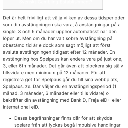
Svenskt Gambling Establishment?
Det är helt frivilligt att välja vilken av dessa tidsperioder
som din avstängningen ska vara, å avstängningar på a
single, 3 och 6 månader upphör automatiskt när den
löper ut. Men om du har valt sobre avstängning på
obestämd tid är e dock som sagt möjligt att först
avsluta avstängningen tidigast efter 12 månader. En
avstängning hos Spelpaus kan endera vara på just one,
3, eller 6th månader. Det går även att blockera sig själv
tillsvidare med minimum på 12 månader. För att
registrera get för Spelpaus går du till sina webbplats,
Spelpaus. ze. Där väljer du en avstängningsperiod (1
månad, 3 månader, 6 månader eller tills vidare) o
bekräftar din avstängning med BankID, Freja eID+ eller
International eID.
Dessa begränsningar finns där för att skydda
spelare från att lyckas begå impulsiva handlingar