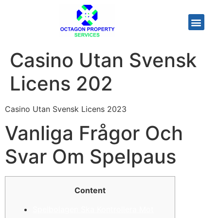
Casino Utan Svensk
Licens 202
Casino Utan Svensk Licens 2023
Vanliga Frågor Och
Svar Om Spelpaus
Content
Spelbolagen Ska Kontrollera Mot