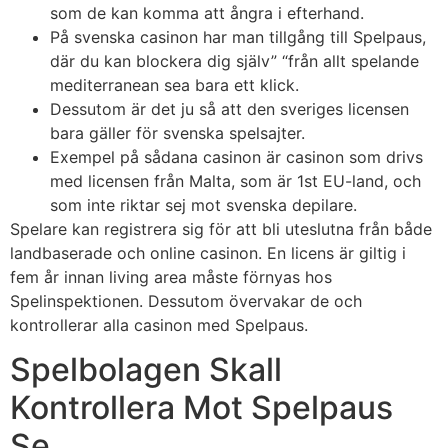
som de kan komma att ångra i efterhand.
På svenska casinon har man tillgång till Spelpaus,
där du kan blockera dig själv” “från allt spelande
mediterranean sea bara ett klick.
Dessutom är det ju så att den sveriges licensen
bara gäller för svenska spelsajter.
Exempel på sådana casinon är casinon som drivs
med licensen från Malta, som är 1st EU-land, och
som inte riktar sej mot svenska depilare.
Spelare kan registrera sig för att bli uteslutna från både
landbaserade och online casinon. En licens är giltig i
fem år innan living area måste förnyas hos
Spelinspektionen. Dessutom övervakar de och
kontrollerar alla casinon med Spelpaus.
Spelbolagen Skall
Kontrollera Mot Spelpaus
Se