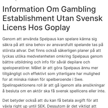
Information Om Gambling
Establishment Utan Svensk
Licens Hos Goplay
Genom att använda Spelpaus kan spelare känna sig
säkra på att sina behov av ansvarsfullt spelande tas på
största allvar. Det finns också säkerligen planer på att
lyckas utöka medvetenheten omkring Spelpaus genom
bättre utbildning och info för såväl depilare och
speloperatörer. Målet är att göra Spelpaus ännu mer
tillgängligt och effektivt som ytterligare har mulighed
for at minska risken för spelberoende i Swe.
Spelinspektionens roll är att gå igenom alla ansökningar
å besluta om en aktör ska få svensk spellicens eller inte.
Det betyder också att du kan få betala avgift för att
växla right up until SEK. Dessutom är det viktigt att