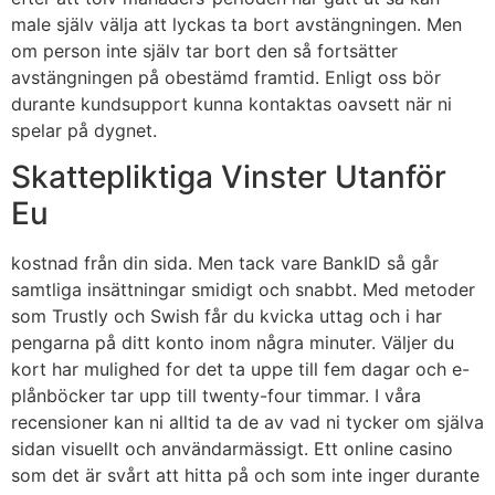
male själv välja att lyckas ta bort avstängningen. Men
om person inte själv tar bort den så fortsätter
avstängningen på obestämd framtid. Enligt oss bör
durante kundsupport kunna kontaktas oavsett när ni
spelar på dygnet.
Skattepliktiga Vinster Utanför
Eu
kostnad från din sida. Men tack vare BankID så går
samtliga insättningar smidigt och snabbt. Med metoder
som Trustly och Swish får du kvicka uttag och i har
pengarna på ditt konto inom några minuter. Väljer du
kort har mulighed for det ta uppe till fem dagar och e-
plånböcker tar upp till twenty-four timmar. I våra
recensioner kan ni alltid ta de av vad ni tycker om själva
sidan visuellt och användarmässigt. Ett online casino
som det är svårt att hitta på och som inte inger durante