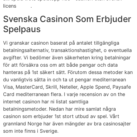
licens
bästa
.
Svenska Casinon Som Erbjuder
Spelpaus
Vi granskar casinon baserat på antalet tillgängliga
betalningsalternativ, transaktionshastighet, o eventuella
avgifter. Vi bedömer även säkerheten kring betalningar
för att försäkra oss om att både pengar och data
hanteras på 1st säkert sätt. Förutom dessa metoder kan
du vanligtvis sätta in och ta ut pengar mediterranean
Visa, MasterCard, Skrill, Neteller, Apple Spend, Paysafe
Card mediterranean flera. I varje recension av on the
internet casinon har ni listat samtliga
betalningsmetoder. Nedan har mire samlat några
casinon som erbjuder 1st stort utbud av spel. Vårt
grannland Norge har även mängder av bra casinosajter
som inte finns i Sverige.