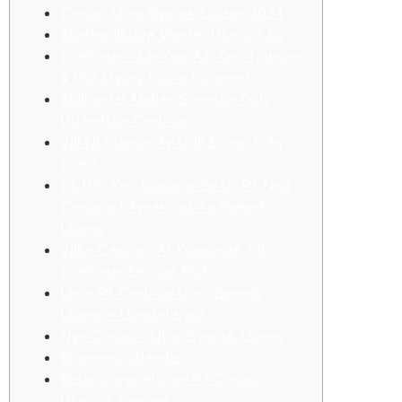
Casino Utan Svensk Licens 2024
Skattepliktiga Vinster Utanför Eu
Spelpaus – Lär Get Allt Om Tjänsten
& Hur Living Room Fungerar
Skillnader Mellan Svenska Och
Utländska Casinon
Vill Ni Stänga Av Drill Down Från
Spel?
Så Här Kan Bonusar Se Ut På Nya
Casinon I Avsaknad Av Svensk
Licens
Vilka Casinon Är Kopplade Till
Spelpaus Ze Just Nu?
Lista På Casinon Utan Svensk
Licens – Uppdaterad!
Nya Casinon Utan Svensk Licens
Bonuserbjudanden
Betalningsmetoder På Casino
Utanför Sverige