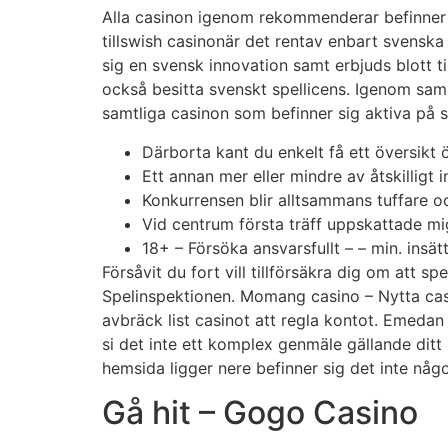
Alla casinon igenom rekommenderar befinner 
tillswish casinonär det rentav enbart svenska
sig en svensk innovation samt erbjuds blott ti
också besitta svenskt spellicens.
Igenom sama
samtliga casinon som befinner sig aktiva på
Därborta kant du enkelt få ett översikt ö
Ett annan mer eller mindre av åtskilligt
Konkurrensen blir alltsammans tuffare o
Vid centrum första träff uppskattade mig
18+ – Försöka ansvarsfullt – – min. insä
Försåvit du fort vill tillförsäkra dig om att 
Spelinspektionen. Momang casino – Nytta cas
avbräck list casinot att regla kontot. Emedan
si det inte ett komplex genmäle gällande ditt 
hemsida ligger nere befinner sig det inte någ
Gå hit – Gogo Casino