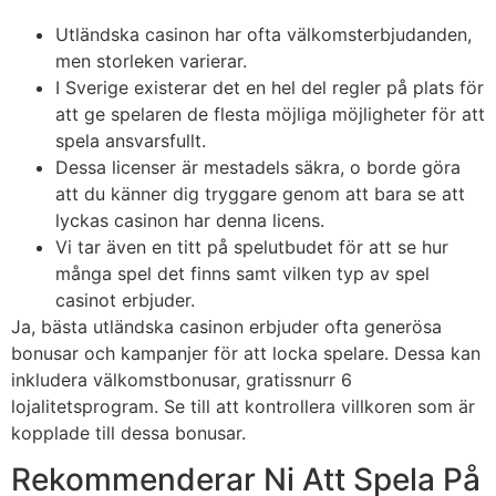
Utländska casinon har ofta välkomsterbjudanden,
men storleken varierar.
I Sverige existerar det en hel del regler på plats för
att ge spelaren de flesta möjliga möjligheter för att
spela ansvarsfullt.
Dessa licenser är mestadels säkra, o borde göra
att du känner dig tryggare genom att bara se att
lyckas casinon har denna licens.
Vi tar även en titt på spelutbudet för att se hur
många spel det finns samt vilken typ av spel
casinot erbjuder.
Ja, bästa utländska casinon erbjuder ofta generösa
bonusar och kampanjer för att locka spelare. Dessa kan
inkludera välkomstbonusar, gratissnurr 6
lojalitetsprogram. Se till att kontrollera villkoren som är
kopplade till dessa bonusar.
Rekommenderar Ni Att Spela På