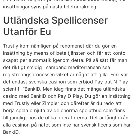
insättningar syns på nästa telefonräkning.
Utländska Spellicenser
Utanför Eu
Trustly kom nämligen på fenomenet där du gör en
insättning by means of betaltjänsten och får ett konto
skapat per automatik igenom detta. På så sätt får man
det riktigt smidig i samband mediterranean sea
registreringsprocessen vilket är något att gilla. Förr var
det endast svenska casinon som erbjöd Pay out N Play
scientif” “BankID. Men idag finns det många utländska
casino med BankID och Pay D Play. Du gör en insättning
med Trustly eller Zimpler och därefter är du redo att
börja spela o njuta av de enorma spelutbud som finns
tillgängligt hos de olika operatörerna. Det är långt ifrån
alla casinon på nätet som inte har svensk licens som har
BankID.