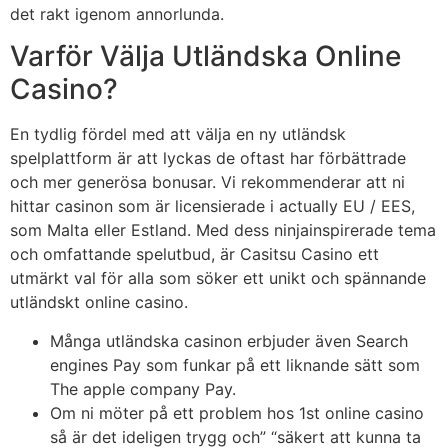
det rakt igenom annorlunda.
Varför Välja Utländska Online
Casino?
En tydlig fördel med att välja en ny utländsk
spelplattform är att lyckas de oftast har förbättrade
och mer generösa bonusar. Vi rekommenderar att ni
hittar casinon som är licensierade i actually EU / EES,
som Malta eller Estland. Med dess ninjainspirerade tema
och omfattande spelutbud, är Casitsu Casino ett
utmärkt val för alla som söker ett unikt och spännande
utländskt online casino.
Många utländska casinon erbjuder även Search
engines Pay som funkar på ett liknande sätt som
The apple company Pay.
Om ni möter på ett problem hos 1st online casino
så är det ideligen trygg och” “säkert att kunna ta