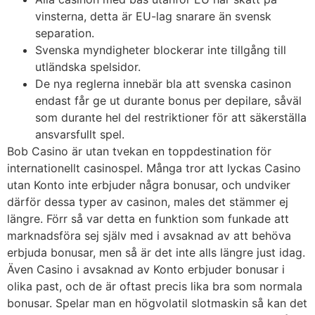
vinsterna, detta är EU-lag snarare än svensk
separation.
Svenska myndigheter blockerar inte tillgång till
utländska spelsidor.
De nya reglerna innebär bla att svenska casinon
endast får ge ut durante bonus per depilare, såväl
som durante hel del restriktioner för att säkerställa
ansvarsfullt spel.
Bob Casino är utan tvekan en toppdestination för
internationellt casinospel. Många tror att lyckas Casino
utan Konto inte erbjuder några bonusar, och undviker
därför dessa typer av casinon, males det stämmer ej
längre. Förr så var detta en funktion som funkade att
marknadsföra sej själv med i avsaknad av att behöva
erbjuda bonusar, men så är det inte alls längre just idag.
Även Casino i avsaknad av Konto erbjuder bonusar i
olika past, och de är oftast precis lika bra som normala
bonusar. Spelar man en högvolatil slotmaskin så kan det