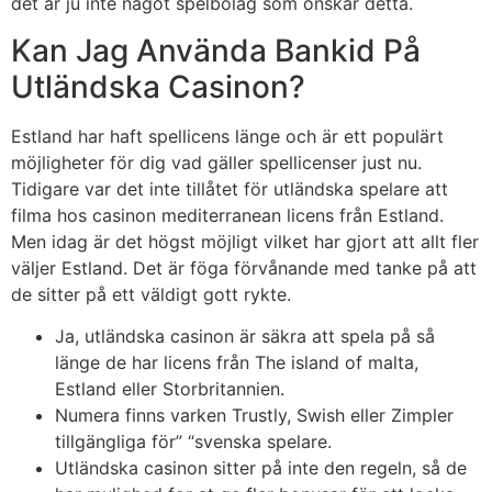
det är ju inte något spelbolag som önskar detta.
Kan Jag Använda Bankid På
Utländska Casinon?
Estland har haft spellicens länge och är ett populärt
möjligheter för dig vad gäller spellicenser just nu.
Tidigare var det inte tillåtet för utländska spelare att
filma hos casinon mediterranean licens från Estland.
Men idag är det högst möjligt vilket har gjort att allt fler
väljer Estland. Det är föga förvånande med tanke på att
de sitter på ett väldigt gott rykte.
Ja, utländska casinon är säkra att spela på så
länge de har licens från The island of malta,
Estland eller Storbritannien.
Numera finns varken Trustly, Swish eller Zimpler
tillgängliga för” “svenska spelare.
Utländska casinon sitter på inte den regeln, så de