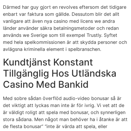
Därmed har guy gjort en revolves eftersom det tidigare
enbart var faktura som gällde. Dessutom blir det allt
vanligare att även nya casino med licens we andra
länder använder säkra betalningsmetoder och redan
används we Sverige som till exempel Trustly. Syftet
med hela spelkommissionen är att skydda personer och
avlägsna kriminella element i spelbranschen.
Kundtjänst Konstant
Tillgänglig Hos Utländska
Casino Med Bankid
Med sobre sådan överflöd audio-video bonusar så är
det viktigt att lyckas man inte är för ivrig. Vi vet att de
är väldigt roligt att spela med bonusar, och synnerligen
stora sådana. Men något man behöver ha i åtanke är att
de flesta bonusar” “inte är värda att spela, eller