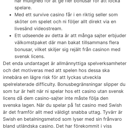
har mulighed for at ge fler bonusar för att locka
spelare.
Med ett survive casino får i en riktig seller som
sköter om spelet och ni följer allt direkt via en
livesänd videostream.
Ett udseende av detta är att många sajter erbjuder
välkomstpaket där man bakat tillsammans flera
bonusar, vilket skiljer sig rejält från casinon med
svensk licens.
Det enda undantaget är allmännyttiga spelverksamheter
och det motiveras med att spelen hos dessa ska
innebära en lägre risk för att lyckas utveckla
spelrelaterade difficulty. Bonusbegränsningar slipper du
som tur är helt när ni spelar hos ett casino utan svensk
licens då dem casino-sajter inte måste följa den
svenska lagen. När du spelar på 1st casino med Swish
är det framför allt med väldigt snabba uttag. Tyvärr är
Swish en betalningsmetod som lyser med sin frånvaro
bland utländska casino. Det har förekommit i viss