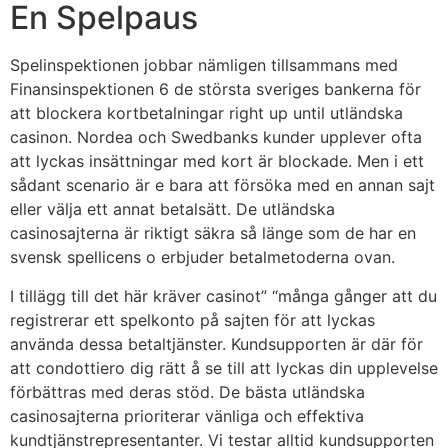
En Spelpaus
Spelinspektionen jobbar nämligen tillsammans med
Finansinspektionen 6 de största sveriges bankerna för
att blockera kortbetalningar right up until utländska
casinon. Nordea och Swedbanks kunder upplever ofta
att lyckas insättningar med kort är blockade. Men i ett
sådant scenario är e bara att försöka med en annan sajt
eller välja ett annat betalsätt. De utländska
casinosajterna är riktigt säkra så länge som de har en
svensk spellicens o erbjuder betalmetoderna ovan.
I tillägg till det här kräver casinot” “många gånger att du
registrerar ett spelkonto på sajten för att lyckas
använda dessa betaltjänster. Kundsupporten är där för
att condottiero dig rätt å se till att lyckas din upplevelse
förbättras med deras stöd. De bästa utländska
casinosajterna prioriterar vänliga och effektiva
kundtjänstrepresentanter. Vi testar alltid kundsupporten