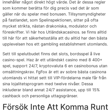
innehåller något direkt högt värde. Det är dessa regler
som kommer berätta för dig precis vad det är som
gäller när du spelar med bonusen. Tillsynsmyndigheter
på fastlandet, som Spelinspektionen, sitter på ofta
mycket strikta, nästan drakoniska, modulator och
föreskrifter. Vi här hos Utländskacasinos. se finns alltid
till här för att säkerhetsställa att du alltid har den bästa
upplevelsen hos ett gambling establishment utomlands.
Sett till spelutbudet finns det slots, bordsspel å live
casino-spel. Haz är ett utländskt casino med 8 400+
spel, support 24/7, kryptovaluta 6 en casinobonus utan
omsättningskrav. FgFox är ett av sobre bästa casinona
utomlands vi hittat sett till VIP-fördelarna male får från
sina lojalitetsprogram med twelve nivåer. Dessa
inkluderar bland annat 24/7 assistance, upp till 15%
cashback och personliga uttagsgränser.
Försök Inte Att Komma Runt