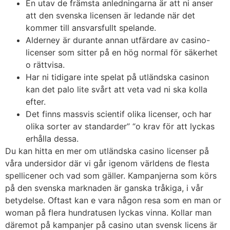
En utav de främsta anledningarna är att ni anser
att den svenska licensen är ledande när det
kommer till ansvarsfullt spelande.
Alderney är durante annan utfärdare av casino-
licenser som sitter på en hög normal för säkerhet
o rättvisa.
Har ni tidigare inte spelat på utländska casinon
kan det palo lite svårt att veta vad ni ska kolla
efter.
Det finns massvis scientif olika licenser, och har
olika sorter av standarder” “o krav för att lyckas
erhålla dessa.
Du kan hitta en mer om utländska casino licenser på
våra undersidor där vi går igenom världens de flesta
spellicener och vad som gäller. Kampanjerna som körs
på den svenska marknaden är ganska tråkiga, i vår
betydelse. Oftast kan e vara någon resa som en man or
woman på flera hundratusen lyckas vinna. Kollar man
däremot på kampanjer på casino utan svensk licens är