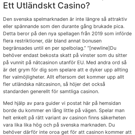
Ett Utländskt Casino?
Den svenska spelmarknaden är inte längre så attraktiv
eller spännande som den durante gång brukade pica.
Detta beror på den nya spellagen från 2019 som införde
flera restriktioner, där bland annat bonusen
begränsades until en per spelbolag.” “[newline]Du
behöver endast bekosta skatt på vinster som du sitter
på vunnit på nätcasinon utanför EU. Med andra ord så
är det grym för dig som spelare att e dyker upp allting
fler valmöjligheter. Allt eftersom det kommer upp allt
fler utländska nätcasinon, så höjer det också
standarden generellt för samtliga casinon.
Med hjälp av para guider vi postat här på hemsidan
borde du kommer en lång little på vägen. Spelar man
helt enkelt på rätt variant av casinon finns säkerheten
vara lika lika hög och på svenska marknaden. Du
behöver därför inte oroa get för att casinon kommer att