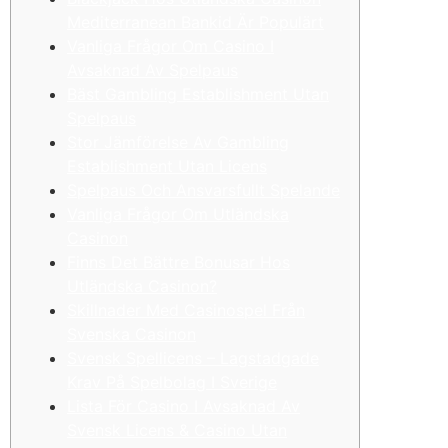
Mediterranean Bankid Är Populärt
Vanliga Frågor Om Casino I
Avsaknad Av Spelpaus
Bäst Gambling Establishment Utan
Spelpaus
Stor Jämförelse Av Gambling
Establishment Utan Licens
Spelpaus Och Ansvarsfullt Spelande
Vanliga Frågor Om Utländska
Casinon
Finns Det Bättre Bonusar Hos
Utländska Casinon?
Skillnader Med Casinospel Från
Svenska Casinon
Svensk Spellicens – Lagstadgade
Krav På Spelbolag I Sverige
Lista För Casino I Avsaknad Av
Svensk Licens & Casino Utan