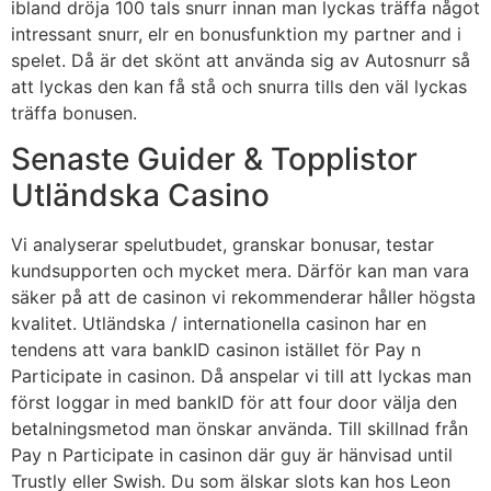
ibland dröja 100 tals snurr innan man lyckas träffa något
intressant snurr, elr en bonusfunktion my partner and i
spelet. Då är det skönt att använda sig av Autosnurr så
att lyckas den kan få stå och snurra tills den väl lyckas
träffa bonusen.
Senaste Guider & Topplistor
Utländska Casino
Vi analyserar spelutbudet, granskar bonusar, testar
kundsupporten och mycket mera. Därför kan man vara
säker på att de casinon vi rekommenderar håller högsta
kvalitet. Utländska / internationella casinon har en
tendens att vara bankID casinon istället för Pay n
Participate in casinon. Då anspelar vi till att lyckas man
först loggar in med bankID för att four door välja den
betalningsmetod man önskar använda. Till skillnad från
Pay n Participate in casinon där guy är hänvisad until
Trustly eller Swish. Du som älskar slots kan hos Leon