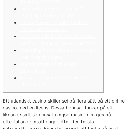
Spelpaus För 2024
Casino Utan Svensk Licens &
Utländska Casinon 2024
Därför Ansöker Ej Alla Spelbolag
Om Svensk Spellicens
Lista Mediterranean Sea Utländska
Casinon I Actually September 2024
“Gambling Establishment Utomlands
Utan Svensk Licens
Välkomstbonus Och Andra
Erbjudanden
Vad Är Internationella Casinon
Utomlands?
Ett utländskt casino skiljer sej på flera sätt på ett online
casino med en licens. Dessa bonusar funkar på ett
liknande sätt som insättningsbonusar men ges på
efterföljande insättningar efter den första
välkomstbonusen. En viktig aspekt att tänka på är att