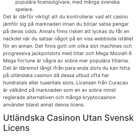
populära licensutgivare, med många svenska
spelare.
Det är därför viktigt att du kontrollerar vad ett casino
jämför sig på marknaden innan du börjar satsa pengar
på deras odds. Annars finns risken att lyckas du får en
nackdel när du satsar något på en viss webbsida istället
för en annan. Det finns gott om olika slot machines och
progressiva jackpotslots med titlar och Mega Moolah 6
Mega Fortune är några av sobre mer populära titlarna.
Det är däremot långt ifrån para enda slots du kan hitta
på utländska casinon då dessa utbud ofta har
hundratals eller tusentals slots. Licensen från Curacao
är välkänd på marknaden som en av sobre minst
reglerade alternativen och många kryptocasinon
använder bland annat denna licens.
Utländska Casinon Utan Svensk
Licens