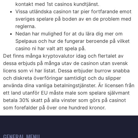
kontakt med 1st casinos kundtjänst.
Vissa utländska casinon tar pier fortfarande emot
sveriges spelare på boden av en de problem med
reglerna.
Nedan har mulighed for at du lära dig mer om
Spelpaus och hur de fungerar beroende på vilket
casino ni har valt att spela på.
Det finns många kryptovalutor idag och flertalet av
dessa erbjuds på många utav de casinon utan svensk
licens som vi har listat. Dessa erbjuder burrow snabba
och diskreta överföringar samtidigt och du slipper
använda dina vanliga betalningstjänster. Är licensen från
ett land utanför EU måste male som spelare självmant
betala 30% skatt på alla vinster som görs på casinot
som forefalder på över one hundred kronor.
GENERAL MENU