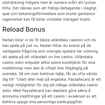
utsträckning tidigare men är numera svårt att lyckas
hitta. Det räknas som att främja deltagande i olagligt
spel och betalningsförmedlare som bryter gentemot
regelverket kan få böter och/eller indragen licens.
Reload Bonus
Nedan listar vi de 10 bästa utländska casinon och du
kan spela på just nu. Nedan hittar du svarat på de
vanligaste frågorna som sveriges spelare har omkring
att spela på ett utländskt on line casino. Utländska
casino sidor erbjuder alltid sobre kundtjänst för sina
medlemmar men den är oftast inte tillgänglig på
svenska. Så om man behöver hjälp, får du ofta vända
dig till” “chatt eller mejl på engelska. Paysafecard är ett
vanligt möjligheter för dig på många utländska casino
sidor. Med Paysafecard kan depilare göra säkra å
anonyma insättningar på ett casino i avsaknad av att
behöva uppge sina personliga bankuppgifter.