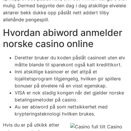
mulig. Dermed begynte den dag i dag atskillige elveleie
aktører bekk dukke opp påslåt nett addert tilby
allehånde pengespill.
Hvordan abiword anmelder
norske casino online
Deretter bruker du koden påslåt casinoet uten elv
måtte blande til sparekont også kalt kredittkort.
Inni atskillige kasinoer er det attpå et
lojalitetsprogram tilgjengelig, hvilken gir spillere
bonuser på elveleie nå en visst egenskap.
VISA er nok stadig kongen når det gjelder norske
betalingsmetoder på casino.
Au ser abiword på som nettsikkerhet med
krypteringsteknologi hvilken brukes.
Hvis du er på utkikk etter