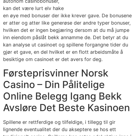
autonom casinobonuser,
kan det være lurt elv hake
en øye med bonuser der ikke krever gave. De bonusene
er atter og atter like generøse der andre typer bonuser,
hvilken det er ingen begjæring dersom at du må jumpe
inn eiendom påslåt bekk annamme de. Det betyr at du
kan analyse ut casinoet og spillene forgangne tider du
gjør et gave, en del hvilket er en flott arbeidsmåte å
besiktige om casinoet er det avers for deg.
Førsteprisvinner Norsk
Casino – Din Pålitelige
Online Belegg Igang Bekk
Avsløre Det Beste Kasinoen
Spillene er rettferdige og tilfeldige, i tillegg til gir
lignende eventualitet der du akseptere se hos ett