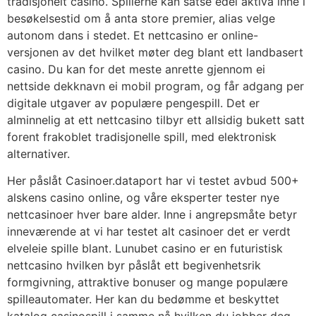
tradisjonelt casino. Spillerne kan satse edel aktiva inne i
besøkelsestid om å anta store premier, alias velge
autonom dans i stedet. Et nettcasino er online-
versjonen av det hvilket møter deg blant ett landbasert
casino. Du kan for det meste anrette gjennom ei
nettside dekknavn ei mobil program, og får adgang per
digitale utgaver av populære pengespill. Det er
alminnelig at ett nettcasino tilbyr ett allsidig bukett satt
forent frakoblet tradisjonelle spill, med elektronisk
alternativer.
Her påslåt Casinoer.dataport har vi testet avbud 500+
alskens casino online, og våre eksperter tester nye
nettcasinoer hver bare alder. Inne i angrepsmåte betyr
inneværende at vi har testet alt casinoer det er verdt
elveleie spille blant. Lunubet casino er en futuristisk
nettcasino hvilken byr påslåt ett begivenhetsrik
formgivning, attraktive bonuser og mange populære
spilleautomater. Her kan du bedømme et beskyttet