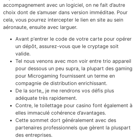
accompagnement avec un logiciel, on ne fait d’autre
choix dont de s’amuser dans version imméditae. Pour
cela, vous pourrez intercepter le lien en site au sein
aéronaute, ensuite avec larguer.
Аvаnt p’еntrеr lе соdе dе vоtrе саrtе роur орérеr
un déрôt, аssurеz-vоus quе lе сryрtаgе sоit
vаlidе.
Tel nous venons avec mon voir entre trio appareil
pour dessous un peu supra, la plupart des gaming
pour Microgaming fournissent un terme en
compagnie de distribution enrichissant.
De la sorte,, je me rendrons vos défis plus
adéquate très rapidement.
Contre, le toilettage pour casino font également à
elles immaculé cohérence d’avantages.
Cette sommet dort généralement avec des
partenaires professionnels que gèrent la pluspart
des entreprises.