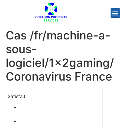
Cas /fr/machine-a-
sous-
logiciel/1x2gaming/
Coronavirus France
Satisfait
¿avait Qué Juegos Pour Casino
Puedo Jugar Carrément?
Bilan À une Clientèle De Gaulois
Dans Le portail Changeant