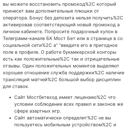
вы можете восстановить промокод%2C который
принесет вам дополнительные плюшки от
оператора. Бонус без депозита нельзя получить%2C
активировав соответствующий новый промокод а
личном кабинете. Попросите подарочный купон в
Телеграмм-канале БК Мост Бет или в странице в со
социальной сети%2C а” “введите его в пригодное
поле в профиле. О работе букмекерской конторы
есть как положительные%2C так и отрицательные
отзывы. Один положительных моментов выделяют
хорошее отношение служба поддержки%2C наличие
трансляций матчей%2C большой выбор дисциплин
для ставок.
Сайт Мостбетвход имеет лицензию%2C что
условии соблюдение всех правил и законов же
сфере азартных игр.
Сайт автоматически определит%2C не вы
пользуетесь мобильным устройством%2C и