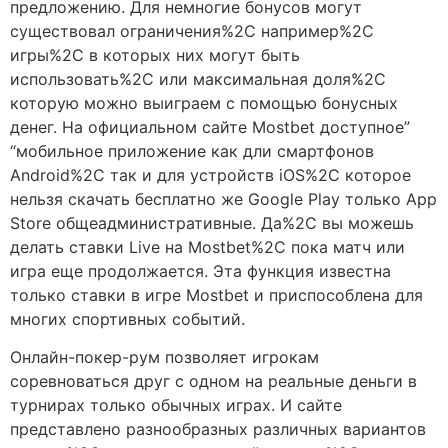
предложению. Для немногие бонусов могут
существовал ограничения%2C например%2C
игры%2C в которых них могут быть
использовать%2C или максимальная доля%2C
которую можно выиграем с помощью бонусных
денег. На официальном сайте Mostbet доступное”
“мобильное приложение как дли смартфонов
Android%2C так и для устройств iOS%2C которое
нельзя скачать бесплатно же Google Play только App
Store общеадминистративные. Да%2C вы можешь
делать ставки Live на Mostbet%2C пока матч или
игра еще продолжается. Эта функция известна
только ставки в игре Mostbet и приспособлена для
многих спортивных событий.
Онлайн-покер-рум позволяет игрокам
соревноваться друг с одном на реальные деньги в
турнирах только обычных играх. И сайте
представлено разнообразных различных вариантов