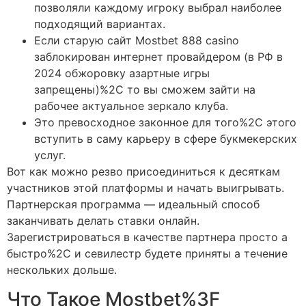
позволяли каждому игроку выбрал наиболее
подходящий вариантах.
Если старую сайт Mostbet 888 casino
заблокирован интернет провайдером (в РФ в
2024 обжоровку азартные игры
запрещены)%2C то вы сможем зайти на
рабочее актуальное зеркало клуба.
Это превосходное законное для того%2C этого
вступить в саму карьеру в сфере букмекерских
услуг.
Вот как можно резво присоединиться к десяткам
участников этой платформы и начать выигрывать.
Партнерская программа — идеальный способ
заканчивать делать ставки онлайн.
Зарегистрироваться в качестве партнера просто а
быстро%2C и севилестр будете приняты а течение
нескольких дольше.
Что Такое Mostbet%3F