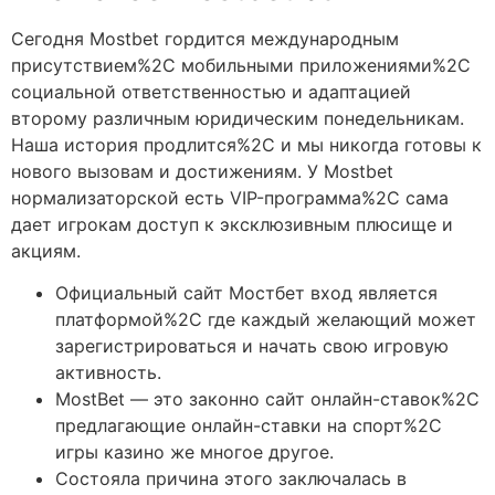
Сегодня Mostbet гордится международным
присутствием%2C мобильными приложениями%2C
социальной ответственностью и адаптацией
второму различным юридическим понедельникам.
Наша история продлится%2C и мы никогда готовы к
нового вызовам и достижениям. У Mostbet
нормализаторской есть VIP-программа%2C сама
дает игрокам доступ к эксклюзивным плюсище и
акциям.
Официальный сайт Мостбет вход является
платформой%2C где каждый желающий может
зарегистрироваться и начать свою игровую
активность.
MostBet — это законно сайт онлайн-ставок%2C
предлагающие онлайн-ставки на спорт%2C
игры казино же многое другое.
Состояла причина этого заключалась в