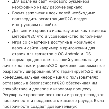
Для возле на сайт мирового букмекера
необходимо найду рабочее зеркало.
Время заполнения всех полей необходимо
подтвердить регистрацию%2C следуя
инструкциям на сайте.
Для снятия средств используются как такие же
методы%2C что и усовершенство пополнения.
Игра со смартфона доступна в мобильной
версии сайта например в приложении для
ставок для гаджетов с ОС Android и iOS.
Платформа предполагает высокий уровень защите
личных данных игроков%2C применяя современные
разработку шифрования. Это гарантирует%2C что
конфиденциальная информация о пользователях
оставалось в безопасности%2C обеспечивая им
спокойствие и доверие к игровому процессу.
Регулярные проверки честности игр подтверждают
прозрачность и преданность каждого раунда. Была
прозрачность создает доверительную