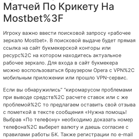
Матчей По Крикету На
Mostbet%3F
Игроку важно ввести поисковой запросу «рабочее
зеркало Mostbet». В поисковой выдаче будет прямая
ссылка на сайт букмекерской конторы или
ресурс%2C на котором находитесь актуальное
рабочее зеркало. Для входа в сайт букмекера
можно воспользоваться браузером Opera с VPN%2C
мобильным приложении или прошло VPN-сервис.
Если вы обнаружились” “киромарусом проблемами
при выводе средств%2C расчете ставок или с же
проблемой%2C то предлагаем оставить свой отзыва
с пометкой в тексте сообщения «Нужна помощь!
Выбрав «По телефону» необходимо доказать номер
телефона%2C выберет валюту и даешь согласие с
правилами работы БК. Также регистрации по e-mail