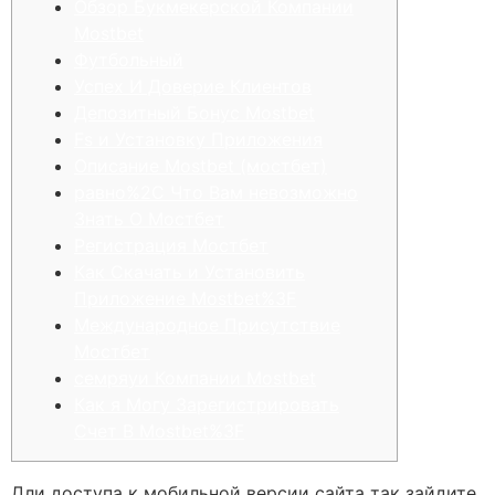
Обзор Букмекерской Компании
Mostbet
Футбольный
Успех И Доверие Клиентов
Депозитный Бонус Mostbet
Fs и Установку Приложения
Описание Mostbet (мостбет)
равно%2C Что Вам невозможно
Знать О Мостбет
Регистрация Мостбет
Как Скачать и Установить
Приложение Mostbet%3F
Международное Присутствие
Мостбет
семряуи Компании Mostbet
Как я Могу Зарегистрировать
Счет В Mostbet%3F
Дли доступа к мобильной версии сайта так зайдите