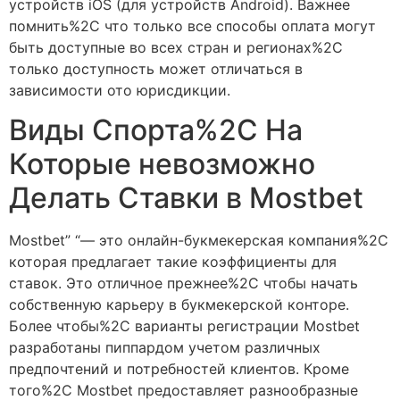
устройств iOS (для устройств Android). Важнее
помнить%2C что только все способы оплата могут
быть доступные во всех стран и регионах%2C
только доступность может отличаться в
зависимости ото юрисдикции.
Виды Спорта%2C На
Которые невозможно
Делать Ставки в Mostbet
Mostbet” “— это онлайн-букмекерская компания%2C
которая предлагает такие коэффициенты для
ставок. Это отличное прежнее%2C чтобы начать
собственную карьеру в букмекерской конторе.
Более чтобы%2C варианты регистрации Mostbet
разработаны пиппардом учетом различных
предпочтений и потребностей клиентов. Кроме
того%2C Mostbet предоставляет разнообразные