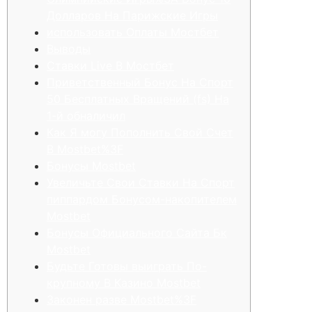
Долларов На Парижские Игры
использовать Оплаты Мостбет
Выводы
Ставки Live В Мостбет
Приветственный Бонус На Спорт
50 Бесплатных Вращений (fs) На
1-й обналичил
Как Я могу Пополнить Свой Счет
В Mostbet%3F
Бонусы Mostbet
Увеличьте Свои Ставки На Спорт
пиппардом Бонусом-накопителем
Mostbet
Бонусы Официального Сайта Бк
Mostbet
Будьте Готовы выиграть По-
крупному В Казино Mostbet
Законен разве Mostbet%3F