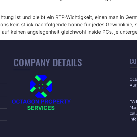
chtung ist und bleibt ein RTP-Wichtigkeit, einen man in G
pons kein stück nachfolgende bohne für jedes Gewinnlinie, st
auf keinen angelegenheit gleichwohl inside PCs, je unterg
COMPANY DETAILS
CO
Oct
ABN
PO 
Man
Cal
inf