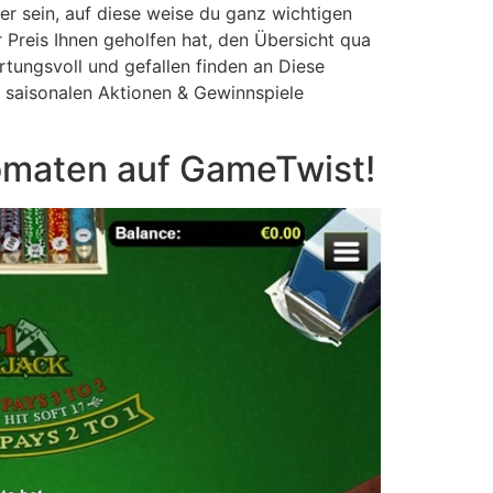
er sein, auf diese weise du ganz wichtigen
r Preis Ihnen geholfen hat, den Übersicht qua
tungsvoll und gefallen finden an Diese
 saisonalen Aktionen & Gewinnspiele
tomaten auf GameTwist!