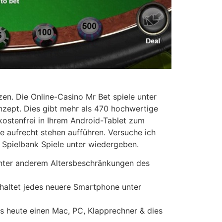
en. Die Online-Casino Mr Bet spiele unter
nzept. Dies gibt mehr als 470 hochwertige
kostenfrei in Ihrem Android-Tablet zum
 aufrecht stehen aufführen. Versuche ich
 Spielbank Spiele unter wiedergeben.
n unter anderem Altersbeschränkungen des
chaltet jedes neuere Smartphone unter
ons heute einen Mac, PC, Klapprechner & dies