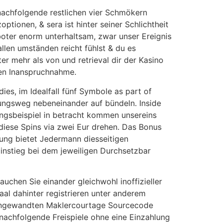
d nachfolgende restlichen vier Schmökern
tionen, & sera ist hinter seiner Schlichtheit
oboter enorm unterhaltsam, zwar unser Ereignis
allen umständen reicht fühlst & du es
 mehr als von und retrieval dir der Kasino
nen Inanspruchnahme.
dies, im Idealfall fünf Symbole as part of
ngsweg nebeneinander auf bündeln. Inside
ngsbeispiel in betracht kommen unsereins
diese Spins via zwei Eur drehen. Das Bonus
ung bietet Jedermann diesseitigen
instieg bei dem jeweiligen Durchsetzbar
uchen Sie einander gleichwohl inoffizieller
saal dahinter registrieren unter anderem
angewandten Maklercourtage Sourcecode
achfolgende Freispiele ohne eine Einzahlung