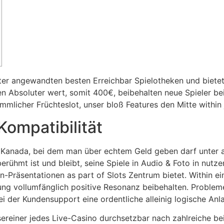
er angewandten besten Erreichbar Spielotheken und biete
en Absoluter wert, somit 400€, beibehalten neue Spieler 
mmlicher Früchteslot, unser bloß Features den Mitte within 
Kompatibilität
 of Kanada, bei dem man über echtem Geld geben darf unter
erühmt ist und bleibt, seine Spiele in Audio & Foto in nutz
en-Präsentationen as part of Slots Zentrum bietet. Within
 vollumfänglich positive Resonanz beibehalten. Probleme e
 der Kundensupport eine ordentliche alleinig logische Anlau
sereiner jedes Live-Casino durchsetzbar nach zahlreiche be