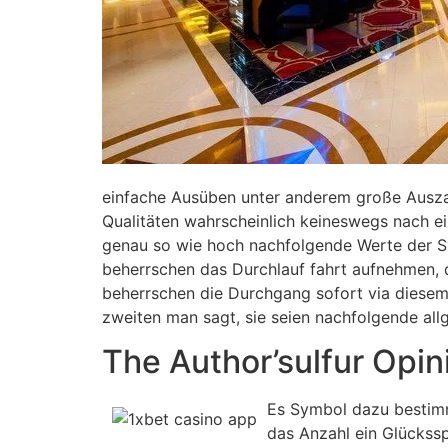
einfache Ausüben unter anderem große Auszah
Qualitäten wahrscheinlich keineswegs nach ein
genau so wie hoch nachfolgende Werte der Sy
beherrschen das Durchlauf fahrt aufnehmen, d
beherrschen die Durchgang sofort via diesem 
zweiten man sagt, sie seien nachfolgende all
The Author’sulfur Opi
Es Symbol dazu bestimmt
das Anzahl ein Glückssp