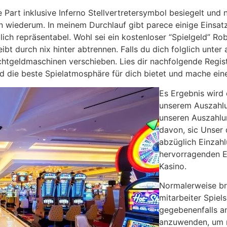
tte Part inklusive Inferno Stellvertretersymbol besiegelt un
wiederum. In meinem Durchlauf gibt parece einige Einsatzop
lich repräsentabel. Wohl sei ein kostenloser “Spielgeld” R
bt durch nix hinter abtrennen. Falls du dich folglich unter 
geldmaschinen verschieben. Lies dir nachfolgende Register
d die beste Spielatmosphäre für dich bietet und mache ei
Es Ergebnis wird 
unserem Auszahlu
unseren Auszahlu
davon, sic Unser 
abzüglich Einzahl
hervorragenden E
Kasino.
Normalerweise bra
mitarbeiter Spiel
gegebenenfalls 
anzuwenden, um n