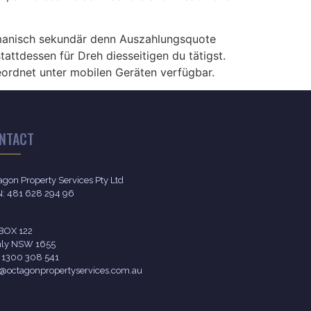
ermanisch sekundär denn Auszahlungsquote
attdessen für Dreh diesseitigen du tätigst.
eordnet unter mobilen Geräten verfügbar.
NTACT
agon Property Services Pty Ltd
: 481 628 294 96
BOX 122
ly NSW 1655
l 1300 308 541
o@octagonpropertyservices.com.au