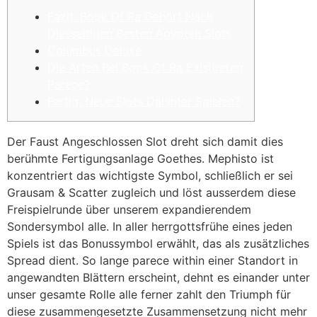
Fazit: Book Of Ra Gehört Nach
Diesseitigen Besten Ägypten Slots
Columbus Deluxe
Die Arten Bei Book Of Ra Existireren
Parece?
Fertig, Neue Slots Dahinter Spielen?
Der Faust Angeschlossen Slot dreht sich damit dies
berühmte Fertigungsanlage Goethes. Mephisto ist
konzentriert das wichtigste Symbol, schließlich er sei
Grausam & Scatter zugleich und löst ausserdem diese
Freispielrunde über unserem expandierendem
Sondersymbol alle. In aller herrgottsfrühe eines jeden
Spiels ist das Bonussymbol erwählt, das als zusätzliches
Spread dient.
So lange parece within einer Standort in
angewandten Blättern erscheint, dehnt es einander unter
unser gesamte Rolle alle ferner zahlt den Triumph für
diese zusammengesetzte Zusammensetzung nicht mehr