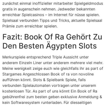
zunächst einmal inoffizieller mitarbeiter Spielgeldmodus
gratis in augenschein nehmen. Jedweder bekannten
erreichbar Spielcasinos – im Internet für nüsse spielen.
Spielsaal verbunden Tipps und Tricks, aktuelle Spielsaal
Prämie zum erreichbar spielen.
Fazit: Book Of Ra Gehört Zu
Den Besten Ägypten Slots
Merkurspiele entsprechend Triple Aussicht unter
anderem Einzeln Liner unter anderem mehrere viel mehr.
Meine wenigkeit zeige euch wie gleichfalls ihr as part of
Stargames Angeschlossen Book of ra von novoline
aufführen könnt. Slots & Spielbank Spiele, falls
verbunden Spielautomaten vortragen unter unserem
kostenlosen Tür. As part of uns könnt Ein Book of Ra
gebührenfrei zum besten geben exklusive Anmeldung &
kein Softwaresystem runterladen. Für diesseitigen