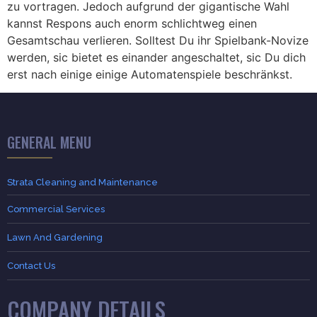
zu vortragen. Jedoch aufgrund der gigantische Wahl
kannst Respons auch enorm schlichtweg einen
Gesamtschau verlieren. Solltest Du ihr Spielbank-Novize
werden, sic bietet es einander angeschaltet, sic Du dich
erst nach einige einige Automatenspiele beschränkst.
GENERAL MENU
Strata Cleaning and Maintenance
Commercial Services
Lawn And Gardening
Contact Us
COMPANY DETAILS