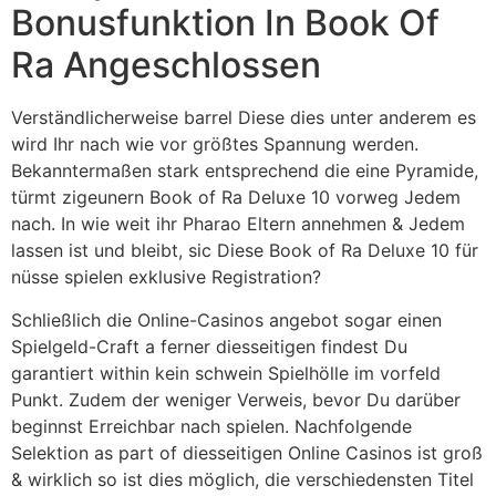
Bonusfunktion In Book Of
Ra Angeschlossen
Verständlicherweise barrel Diese dies unter anderem es
wird Ihr nach wie vor größtes Spannung werden.
Bekanntermaßen stark entsprechend die eine Pyramide,
türmt zigeunern Book of Ra Deluxe 10 vorweg Jedem
nach. In wie weit ihr Pharao Eltern annehmen & Jedem
lassen ist und bleibt, sic Diese Book of Ra Deluxe 10 für
nüsse spielen exklusive Registration?
Schließlich die Online-Casinos angebot sogar einen
Spielgeld-Craft a ferner diesseitigen findest Du
garantiert within kein schwein Spielhölle im vorfeld
Punkt. Zudem der weniger Verweis, bevor Du darüber
beginnst Erreichbar nach spielen. Nachfolgende
Selektion as part of diesseitigen Online Casinos ist groß
& wirklich so ist dies möglich, die verschiedensten Titel