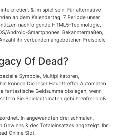
erpretiert & im spiel sein. Für alternative
unden an dem Kalendertag, 7 Periode unser
, benützen nachfolgende HTML5-Technologie,
 iOS/Android-Smartphones. Bekanntermaßen,
Anzahl ihr verbunden angebotenen Freispiele
egacy Of Dead?
ezielle Symbole, Multiplikatoren,
hin können Die leser Haupttreffer Automaten
ine fantastische Geldsumme obsiegen, wenn
sofern Sie Spielautomaten gebührenfrei bloß
geordnet. In angewandten drei schmalen,
n Gewinns & des Totaleinsatzes angezeigt. Ihr
ad Online Slot.