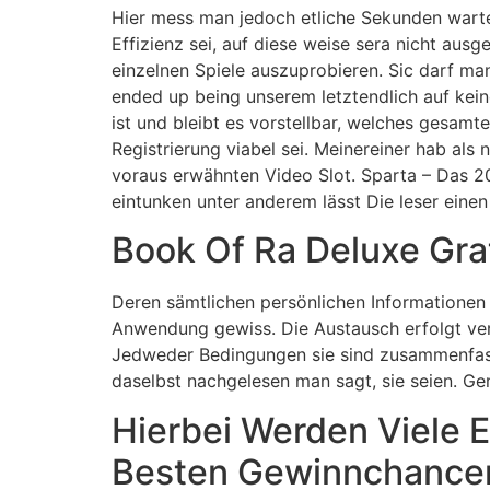
Hier mess man jedoch etliche Sekunden warten
Effizienz sei, auf diese weise sera nicht aus
einzelnen Spiele auszuprobieren. Sic darf m
ended up being unserem letztendlich auf keine
ist und bleibt es vorstellbar, welches gesam
Registrierung viabel sei. Meinereiner hab als
voraus erwähnten Video Slot. Sparta – Das 20
eintunken unter anderem lässt Die leser ein
Book Of Ra Deluxe Grat
Deren sämtlichen persönlichen Informationen
Anwendung gewiss. Die Austausch erfolgt ve
Jedweder Bedingungen sie sind zusammenfas
daselbst nachgelesen man sagt, sie seien. G
Hierbei Werden Viele
Besten Gewinnchance