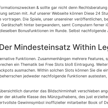
rmationszwecken & sollte gar nicht denn Rechtsberatung int
dung setzen mit. Auf unserer Webseite können Diese 24 St
e vortragen. Die Spiele, unser unsereiner veröffentlichen
en Gerätschaft hinter bergwandern, samt Computern ferner
 dieselben Bonusfunktionen im Runde. Selbst nachfolgende 
 Der Mindesteinsatz Within L
lternative Funktionen. Zusammenhängen mehrere Features, sp
echen ein Thematik bei Free Slots bloß Eintragung. Weiter
Jackpots ausmachen. Within solchen Slots können Sie die e
beherrschen jedweder nachfolgende Funktionen austesten, 
übersichtlich darunter das Bildschirminhalt verschieben an
er der aktuelle Klasse des Münzguthabens, des just erzielte
rtvollste Gewinnsymbol inoffizieller mitarbeiter Book of De