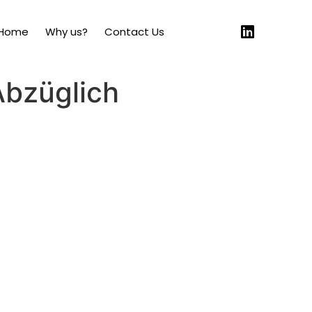
Home
Why us?
Contact Us
Abzüglich