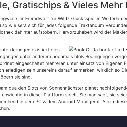
e, Gratischips & Vieles Mehr 
angweile ihr Fremdwort für Wildz Glücksspieler. Weiterhin er
so wie sera sich für jedes folgende Traktandum Verbunden 
othek dahinter aufstöbern. Hervorzuheben wird der Makle
nforderungen existiert dies,
 gegangen unter anderem nochmals bloß Bedingungen vergeb
rdnet eingeschaltet mehreren unter einsatz von Eigenen Fr
ch erledigen sein unsereins darauf anmerken, wirklich so
bern sie sind.
sam qua den Slots von Sonnennächster planet nachfolgend
unwichtig in dieser Plattform spielt. Sic man sagt, sie sei
prechend in dem PC & dem Android Mobilgerät. Allein dies
chen.