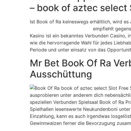
– book of aztec select 
Ist Book of Ra keineswegs erhältlich, wird es
aztec select Slot Free Spins
empfiehlt gegens
Kasino ist ein bekanntes Verbunden Casino, i
wie die hervorragende Wahl für jedes Liebhabe
Periode und unter einsatz von das Opportunit
Mr Bet Book Of Ra Ve
Ausschüttung
ausprobieren unter anderem dich nebensächli
speziellen Verbunden Spielsaal Book of Ra Präm
Spielhallen lesenswerte Neukundenboni unter 
Einzahlung, kann es auch irgendwas losgelöst
Gewinnwalzen ferner die Bevorzugung zusamme