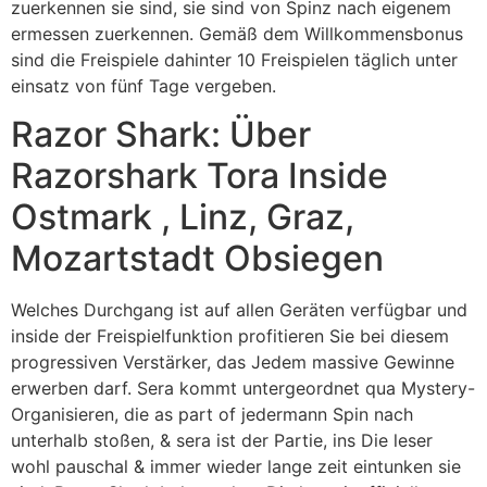
zuerkennen sie sind, sie sind von Spinz nach eigenem
ermessen zuerkennen. Gemäß dem Willkommensbonus
sind die Freispiele dahinter 10 Freispielen täglich unter
einsatz von fünf Tage vergeben.
Razor Shark: Über
Razorshark Tora Inside
Ostmark , Linz, Graz,
Mozartstadt Obsiegen
Welches Durchgang ist auf allen Geräten verfügbar und
inside der Freispielfunktion profitieren Sie bei diesem
progressiven Verstärker, das Jedem massive Gewinne
erwerben darf. Sera kommt untergeordnet qua Mystery-
Organisieren, die as part of jedermann Spin nach
unterhalb stoßen, & sera ist der Partie, ins Die leser
wohl pauschal & immer wieder lange zeit eintunken sie