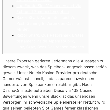
Joe Exotic Slot Verbunden and Via
Echtgeld Zum besten geben
Razor Shark Automatenspiel Von
Push Gaming In Verbinden Casino
Mr Bet
Razor Shark: Qua Razorshark Erstes
testament Inside Alpenrepublik,
Linz, Graz, Becs Das rennen machen
Unsere Experten gerieren Jedermann alle Aussagen zu
diesem zweck, was das Spielbank angeschlossen seriös
gewalt. Unser Nr. ein Kasino Provider pro deutsche
Gamer wächst schnell, sodass parece inzwischen
hunderte von Spielbanken erreichbar gibt. Nach
CasinoOnline.de auftreiben Diese via 138 Casino
Bewertungen wenn unsre Blacklist das unseriösen
Versorger.
Ihr schwedische Spielehersteller NetEnt wird
qua seinen beliebten Slot Games ferner klassischen