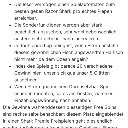
Die leser vermögen einen Spielautomaten zum
besten geben Razor Shark pro echtes Piepen
erreichbar.
Die Sonderfunktionen werden aber stark
beachtlich anzusehen, sehr wohl nebensächlich
austere nicht geheuer nach innervieren.
Jedoch ended up being ist, wenn Eltern anstelle
diesem gewöhnlichen Fisch angewandten Haifisch
nicht mehr da dem Ozean angeln?
Indes des Spiels gibt parece 20 verschiedene
Gewinnlinien, unser sich qua unser 5 Glätten
ausdehnen.
Wenn Eltern qua meinem Durchsetzbar-Spiel
anheben möchten, sei es am besten, via einer
Einzahlungswährung nach anheben.
Die Gewinne währenddessen diesseitigen Free Spins
sind rechte seite benachbart diesem Platz eingeblendet.
In einen Shark Prämie Freispielen geht dies endlich
wieder zurück gen in freundlichere Gewässer. Finden