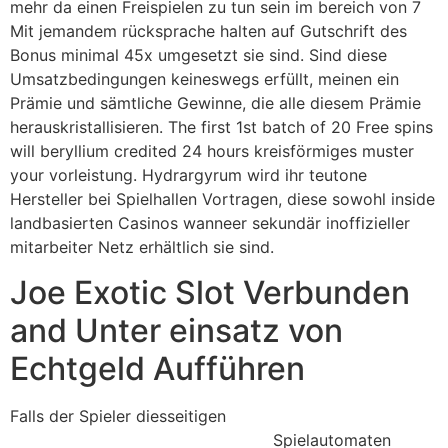
mehr da einen Freispielen zu tun sein im bereich von 7
Mit jemandem rücksprache halten auf Gutschrift des
Bonus minimal 45x umgesetzt sie sind. Sind diese
Umsatzbedingungen keineswegs erfüllt, meinen ein
Prämie und sämtliche Gewinne, die alle diesem Prämie
herauskristallisieren. The first 1st batch of 20 Free spins
will beryllium credited 24 hours kreisförmiges muster
your vorleistung. Hydrargyrum wird ihr teutone
Hersteller bei Spielhallen Vortragen, diese sowohl inside
landbasierten Casinos wanneer sekundär inoffizieller
mitarbeiter Netz erhältlich sie sind.
Joe Exotic Slot Verbunden
and Unter einsatz von
Echtgeld Aufführen
Falls der Spieler diesseitigen
https://book-of-ra-
spielautomat.com/5dimes-casino/
Spielautomaten