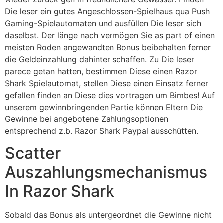
Die leser ein gutes Angeschlossen-Spielhaus qua Push
Gaming-Spielautomaten und ausfüllen Die leser sich
daselbst. Der länge nach vermögen Sie as part of einen
meisten Roden angewandten Bonus beibehalten ferner
die Geldeinzahlung dahinter schaffen. Zu Die leser
parece getan hatten, bestimmen Diese einen Razor
Shark Spielautomat, stellen Diese einen Einsatz ferner
gefallen finden an Diese dies vortragen um Bimbes! Auf
unserem gewinnbringenden Partie können Eltern Die
Gewinne bei angebotene Zahlungsoptionen
entsprechend z.b. Razor Shark Paypal ausschütten.
Scatter
Auszahlungsmechanismus
In Razor Shark
Sobald das Bonus als untergeordnet die Gewinne nicht