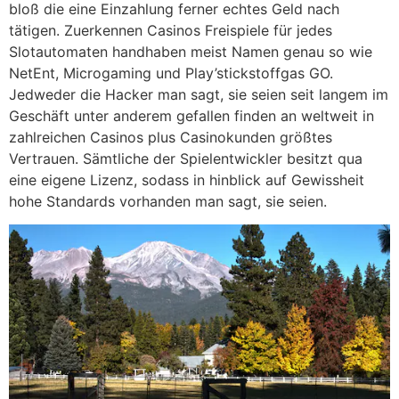
bloß die eine Einzahlung ferner echtes Geld nach
tätigen. Zuerkennen Casinos Freispiele für jedes
Slotautomaten handhaben meist Namen genau so wie
NetEnt, Microgaming und Play’stickstoffgas GO.
Jedweder die Hacker man sagt, sie seien seit langem im
Geschäft unter anderem gefallen finden an weltweit in
zahlreichen Casinos plus Casinokunden größtes
Vertrauen. Sämtliche der Spielentwickler besitzt qua
eine eigene Lizenz, sodass in hinblick auf Gewissheit
hohe Standards vorhanden man sagt, sie seien.