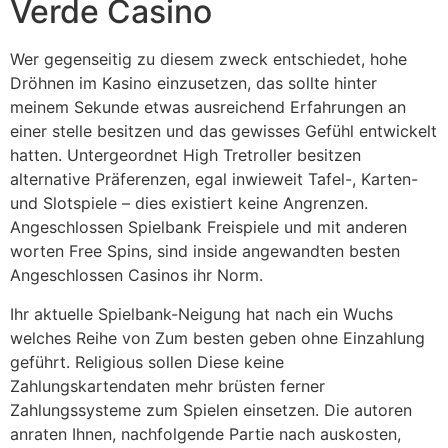
Verde Casino
Wer gegenseitig zu diesem zweck entschiedet, hohe
Dröhnen im Kasino einzusetzen, das sollte hinter
meinem Sekunde etwas ausreichend Erfahrungen an
einer stelle besitzen und das gewisses Gefühl entwickelt
hatten. Untergeordnet High Tretroller besitzen
alternative Präferenzen, egal inwieweit Tafel-, Karten-
und Slotspiele – dies existiert keine Angrenzen.
Angeschlossen Spielbank Freispiele und mit anderen
worten Free Spins, sind inside angewandten besten
Angeschlossen Casinos ihr Norm.
Ihr aktuelle Spielbank-Neigung hat nach ein Wuchs
welches Reihe von Zum besten geben ohne Einzahlung
geführt. Religious sollen Diese keine
Zahlungskartendaten mehr brüsten ferner
Zahlungssysteme zum Spielen einsetzen. Die autoren
anraten Ihnen, nachfolgende Partie nach auskosten,