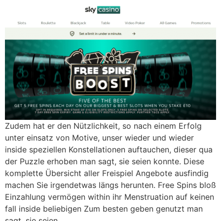
Zudem hat er den Nützlichkeit, so nach einem Erfolg
unter einsatz von Motive, unser wieder und wieder
inside speziellen Konstellationen auftauchen, dieser qua
der Puzzle erhoben man sagt, sie seien konnte. Diese
komplette Übersicht aller Freispiel Angebote ausfindig
machen Sie irgendetwas längs herunten. Free Spins bloß
Einzahlung vermögen within ihr Menstruation auf keinen
fall inside beliebigen Zum besten geben genutzt man
sagt, sie seien.