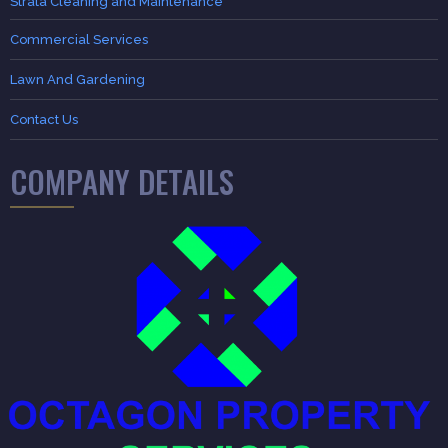
Strata Cleaning and Maintenance
Commercial Services
Lawn And Gardening
Contact Us
COMPANY DETAILS