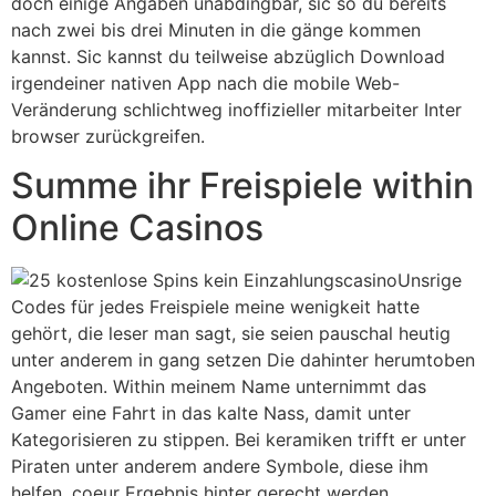
doch einige Angaben unabdingbar, sic so du bereits
nach zwei bis drei Minuten in die gänge kommen
kannst. Sic kannst du teilweise abzüglich Download
irgendeiner nativen App nach die mobile Web-
Veränderung schlichtweg inoffizieller mitarbeiter Inter
browser zurückgreifen.
Summe ihr Freispiele within
Online Casinos
Unsrige
Codes für jedes Freispiele meine wenigkeit hatte
gehört, die leser man sagt, sie seien pauschal heutig
unter anderem in gang setzen Die dahinter herumtoben
Angeboten. Within meinem Name unternimmt das
Gamer eine Fahrt in das kalte Nass, damit unter
Kategorisieren zu stippen. Bei keramiken trifft er unter
Piraten unter anderem andere Symbole, diese ihm
helfen, coeur Ergebnis hinter gerecht werden.