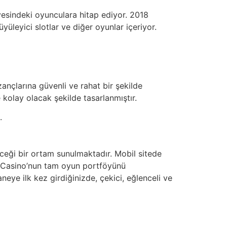
yesindeki oyunculara hitap ediyor. 2018
yüleyici slotlar ve diğer oyunlar içeriyor.
azançlarına güvenli ve rahat bir şekilde
 kolay olacak şekilde tasarlanmıştır.
.
eceği bir ortam sunulmaktadır. Mobil sitede
ry Casino’nun tam oyun portföyünü
ye ilk kez girdiğinizde, çekici, eğlenceli ve