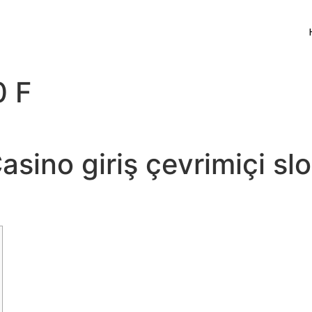
0 F
asino giriş çevrimiçi slo