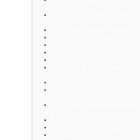
seçenekleri
Glory Casino Türkiye’de oynamak
güvenli mi?
Hangi ödeme yöntemleri sunuluyor?
Glory Casino Masa Oyunları
Glory Casino: Kullanıcı Güvenliği
Popüler slotlar Glory Casino
Rakipsiz bonus seçimleri
Glory Casino Mobil Uygulamasını
İndirin
Glory Casino: Oyun sağlayıcıları
Glory Casino’nun canlı kumarhanesi
var mı?
Glory Casino Türkiye için mükemmel
bir seçim
Glory Casino oyunları nasıl oynanır?
Glory Casino Çevrimiçi Yuvalar
Glory Casino Mobil