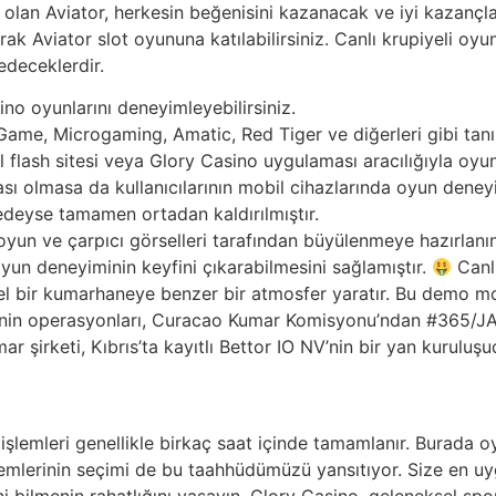
 olan Aviator, herkesin beğenisini kazanacak ve iyi kazançl
k Aviator slot oyununa katılabilirsiniz. Canlı krupiyeli oyun
edeceklerdir.
ino oyunlarını deneyimleyebilirsiniz.
me, Microgaming, Amatic, Red Tiger ve diğerleri gibi tanınmı
il flash sitesi veya Glory Casino uygulaması aracılığıyla oy
ı olmasa da kullanıcılarının mobil cihazlarında oyun deneyim
redeyse tamamen ortadan kaldırılmıştır.
i oyun ve çarpıcı görselleri tarafından büyülenmeye hazırlan
oyun deneyiminin keyfini çıkarabilmesini sağlamıştır.
Canlı
sel bir kumarhaneye benzer bir atmosfer yaratır. Bu demo mo
’nin operasyonları, Curacao Kumar Komisyonu’ndan #365/JAZ
r şirketi, Kıbrıs’ta kayıtlı Bettor IO NV’nin bir yan kuruluş
şlemleri genellikle birkaç saat içinde tamamlanır. Burada oy
lerinin seçimi de bu taahhüdümüzü yansıtıyor. Size en uygu