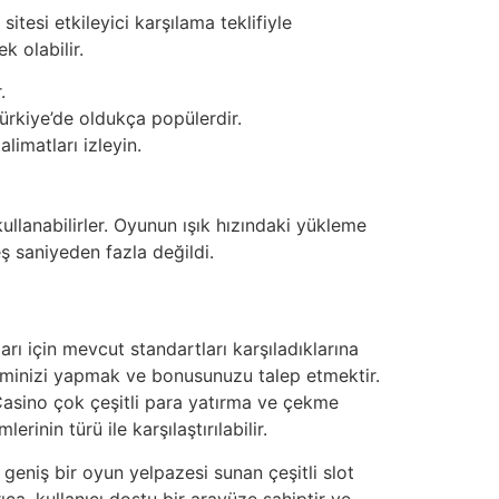
tesi etkileyici karşılama teklifiyle
k olabilir.
.
rkiye’de oldukça popülerdir.
limatları izleyin.
ullanabilirler. Oyunun ışık hızındaki yükleme
ş saniyeden fazla değildi.
rı için mevcut standartları karşıladıklarına
leminizi yapmak ve bonusunuzu talep etmektir.
asino çok çeşitli para yatırma ve çekme
nin türü ile karşılaştırılabilir.
 geniş bir oyun yelpazesi sunan çeşitli slot
ca, kullanıcı dostu bir arayüze sahiptir ve