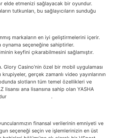
ar elde etmenizi sağlayacak bir oyundur.
ların tutkunları, bu sağlayıcıların sunduğu
ş markaların en iyi geliştirmelerini içerir.
un oynama seçeneğine sahiptirler.
inin keyfini çıkarabilmesini sağlamıştır.
ın. Glory Casino’nin özel bir mobil uygulaması
 krupiyeler, gerçek zamanlı video yayınlarının
dunda slotların tüm temel özellikleri ve
 lisansı ana lisansına sahip olan YASHA
udur
glory casino video
.
uncularımızın finansal verilerinin emniyeti ve
n seçeneği seçin ve işlemlerinizin en üst