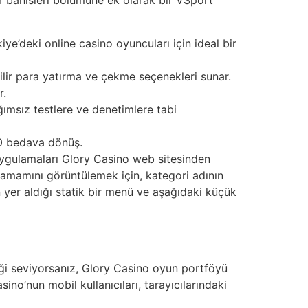
or bahisleri bölümüne ek olarak bir VSport
ye’deki online casino oyuncuları için ideal bir
ilir para yatırma ve çekme seçenekleri sunar.
r.
ğımsız testlere ve denetimlere tabi
50 bedava dönüş.
uygulamaları Glory Casino web sitesinden
tamamını görüntülemek için, kategori adının
in yer aldığı statik bir menü ve aşağıdaki küçük
ği seviyorsanız, Glory Casino oyun portföyü
ino’nun mobil kullanıcıları, tarayıcılarındaki