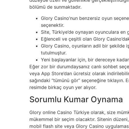
düzeyde özen ve güvenlikle gerçekleştirildiğin
bölümü de sunmaktadır.
Glory Casino’nun benzersiz oyun seçenekl
seçenektir.
Site, Türkiye’de oynayan oyunculara en g
Eğlenceli ve çeşitli olan Glory Casino’dak
Glory Casino, oyunların adil bir şekilde 
tutulmuştur.
Yeni başlayanlar için, bir dereceye kada
Eğer zor bir durumdaysanız canlı sohbet seçe
veya App Store’dan ücretsiz olarak indirilebi
sağındaki “tümünü gör” seçeneğine tıklayın. En 
resimde birkaç oyun yer alıyor.
Sorumlu Kumar Oynama
Glory online Casino Türkiye olarak, size müm
mükemmel bir seçim olacaktır. Sitenin düzeni, te
mobil flash site veya Glory Casino uygulamas