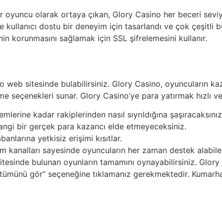
r oyuncu olarak ortaya çıkan, Glory Casino her beceri sevi
e kullanıcı dostu bir deneyim için tasarlandı ve çok çeşitli bü
nin korunmasını sağlamak için SSL şifrelemesini kullanır.
sino web sitesinde bulabilirsiniz. Glory Casino, oyuncuların k
kme seçenekleri sunar. Glory Casino’ye para yatırmak hızlı ve
lerine kadar rakiplerinden nasıl sıyrıldığına şaşıracaksınız
gi bir gerçek para kazancı elde etmeyeceksiniz.
abanlarına yetkisiz erişimi kısıtlar.
tişim kanalları sayesinde oyuncuların her zaman destek alabil
sitesinde bulunan oyunların tamamını oynayabilirsiniz. Glo
“tümünü gör” seçeneğine tıklamanız gerekmektedir. Kumarhane