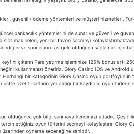
i bilmenin rahatlığını yaşayın. Glory Casino, geleneksel sp
eri, güvenilir ödeme yöntemleri ve müşteri hizmetleri, Türki
üncel bankacılık yöntemlerini de sunar ve güvenli ve güven
i slot makineleri, yeni bir favori seçmeyi kolaylaştırmaktadı
işlendiğini ve sonuçların rastgele olduğunu sağlamak için ba
r keyfini çıkarın Para yatırma işleminize 125% bonus artı 2
neğini kullanmanızı öneririz. Glory Casino iOS ve Android 
lir. Herhangi bir kategorinin Glory Casino oyun portföyünün 
üstte özel fırsatların yer aldığı bir kaydırıcı, oyun türlerin
kün olduğunca çok bilgi sunmaya kendimizi adadık. Çeşitlili
rcih ettiğiniz oyun türlerini seçmeyi kolaylaştırır. Glory Cas
ı üzerinden oynama seçeneğine sahiptir.