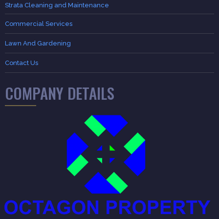
Strata Cleaning and Maintenance
Commercial Services
Lawn And Gardening
Contact Us
COMPANY DETAILS