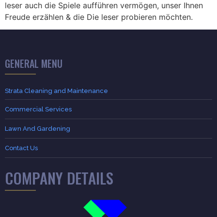
leser auch die Spiele aufführen vermögen, unser Ihnen
Freude erzählen & die Die leser probieren möchten.
GENERAL MENU
Strata Cleaning and Maintenance
Commercial Services
Lawn And Gardening
Contact Us
COMPANY DETAILS