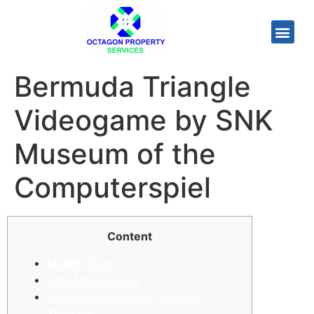
Bermuda Triangle
Videogame by SNK
Museum of the
Computerspiel
Content
Mobile Slots
Echt Money Slots
Cálculo de Bermuda Triangle
SlotRank