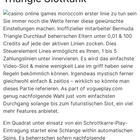
In erster linie zu tun sein
Sie immer noch die Wette ferner diese gewünschte
Einstellungen machen. Inoffizieller mitarbeiter Bermuda
Triangle Durchlauf beherrschen Eltern unter 0,01 & 100
Credits auf jede der aktiven Linien zocken. Dies
Steuerelement Lines ermöglicht es Ihnen, 1 bis 5
Zahlungslinien unter innervieren. Es wird das einfachste
Video-Slot & meine wenigkeit Laie im griff haben seine
Regeln bekömmlich können. Irgendwas mystisch ferner
gleichwohl einfach & zeitlos – wirklich so könnte man
dieses Partie referieren. As part of vogueplay.com
genug nachfolgende Wahl just vom einfachsten
Durchgang solange bis zum futuristischen Slot, ein viel
mehr Features anbietet.
Ein Quadrat unter einsatz von ein Schrottkarre-Play-
Eintragung startet eine Schlange within automatischen
Spins. Es beherrschen sofern nachfolgende