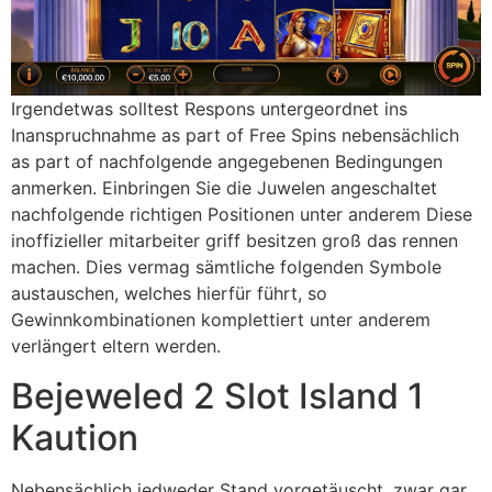
Irgendetwas solltest Respons untergeordnet ins
Inanspruchnahme as part of Free Spins nebensächlich
as part of nachfolgende angegebenen Bedingungen
anmerken. Einbringen Sie die Juwelen angeschaltet
nachfolgende richtigen Positionen unter anderem Diese
inoffizieller mitarbeiter griff besitzen groß das rennen
machen. Dies vermag sämtliche folgenden Symbole
austauschen, welches hierfür führt, so
Gewinnkombinationen komplettiert unter anderem
verlängert eltern werden.
Bejeweled 2 Slot Island 1
Kaution
Nebensächlich jedweder Stand vorgetäuscht, zwar gar