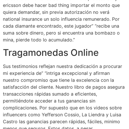
ericsson debe hacer bad thing importar el monto que
quiera demandar, sin previa autorización no verá
national insurance un solo influencia remunerado. Por
cada diamante encontrado, este jugador” “recibe una
suma sobre dinero, pero si encuentra una bombazo o
mina, pierde todo lo acumulado.”
Tragamonedas Online
Sus testimonios reflejan nuestra dedicación a procurar
mi experiencia de” “intriga excepcional y afirman
nuestro compromiso que tiene la excelencia con la
satisfacción del cliente. Nuestro libro de pagos asegura
transacciones rápidas sumado a eficientes,
permitiéndote acceder a tus ganancias sin
complicaciones. Por supuesto que en los videos sobre
influencers como Yefferson Cossio, La Liendra y Luisa
Castro las ganancias parecen rápidas, fáciles, minimo
menos que seguros. Estos datos, a pesar