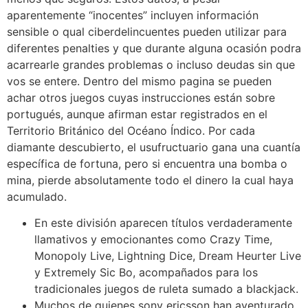
aparentemente “inocentes” incluyen información
sensible o qual ciberdelincuentes pueden utilizar para
diferentes penalties y que durante alguna ocasión podra
acarrearle grandes problemas o incluso deudas sin que
vos se entere. Dentro del mismo pagina se pueden
achar otros juegos cuyas instrucciones están sobre
portugués, aunque afirman estar registrados en el
Territorio Británico del Océano Índico. Por cada
diamante descubierto, el usufructuario gana una cuantía
específica de fortuna, pero si encuentra una bomba o
mina, pierde absolutamente todo el dinero la cual haya
acumulado.
En este división aparecen títulos verdaderamente
llamativos y emocionantes como Crazy Time,
Monopoly Live, Lightning Dice, Dream Heurter Live
y Extremely Sic Bo, acompañados para los
tradicionales juegos de ruleta sumado a blackjack.
Muchos de quienes sony ericsson han aventurado