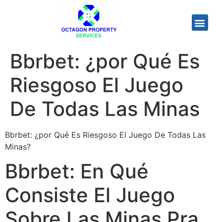
Bbrbet: ¿por Qué Es
Riesgoso El Juego
De Todas Las Minas
Bbrbet: ¿por Qué Es Riesgoso El Juego De Todas Las
Minas?
Bbrbet: En Qué
Consiste El Juego
Sobre Las Minas Pra