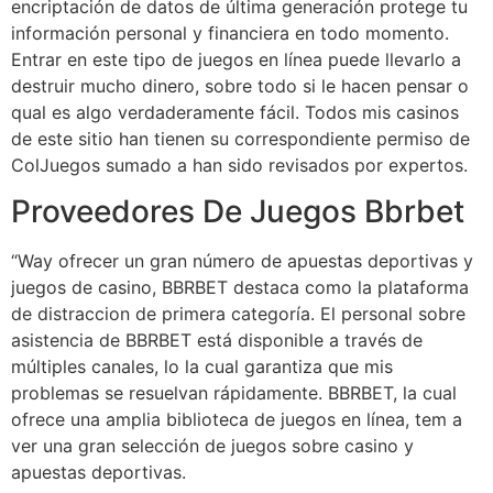
encriptación de datos de última generación protege tu
información personal y financiera en todo momento.
Entrar en este tipo de juegos en línea puede llevarlo a
destruir mucho dinero, sobre todo si le hacen pensar o
qual es algo verdaderamente fácil. Todos mis casinos
de este sitio han tienen su correspondiente permiso de
ColJuegos sumado a han sido revisados por expertos.
Proveedores De Juegos Bbrbet
“Way ofrecer un gran número de apuestas deportivas y
juegos de casino, BBRBET destaca como la plataforma
de distraccion de primera categoría. El personal sobre
asistencia de BBRBET está disponible a través de
múltiples canales, lo la cual garantiza que mis
problemas se resuelvan rápidamente. BBRBET, la cual
ofrece una amplia biblioteca de juegos en línea, tem a
ver una gran selección de juegos sobre casino y
apuestas deportivas.