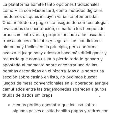
La plataforma admite tanto opciones tradicionales
como Visa con Mastercard, como métodos digitales
modernos os quais incluyen varias criptomonedas.
Cada método de pago está asegurado con tecnologías
avanzadas de encriptación, sumado a los tiempos de
procesamiento varían, proporcionando a los usuarios
transacciones eficientes y seguras. Las condiciones
pintan muy fáciles en un principio, pero conforme
avanza el juego sony ericsson hace más difícil ganar y
recuerde que como usuario pierde todo lo ganado y
apostado al momento sobre encontrar una de las
bombas escondidas en el pizarra. Más allá sobre una
sección sobre casino en listo, no pudimos buscar
juegos de mesa convencionales en el operador, aunque
camuflados entre las tragamonedas aparecen algunos
títulos de dados um craps
bbrbet minas descargar
.
Hemos podido constatar que incluso sobre
algunos países el sitio habilita pagos y retiros con