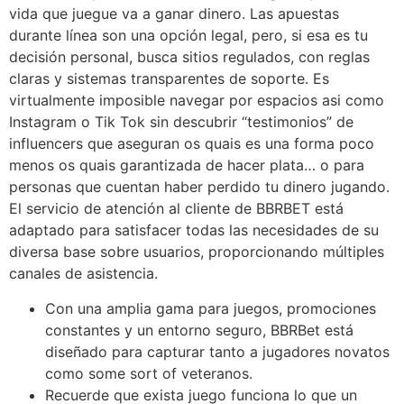
vida que juegue va a ganar dinero. Las apuestas
durante línea son una opción legal, pero, si esa es tu
decisión personal, busca sitios regulados, con reglas
claras y sistemas transparentes de soporte. Es
virtualmente imposible navegar por espacios asi como
Instagram o Tik Tok sin descubrir “testimonios” de
influencers que aseguran os quais es una forma poco
menos os quais garantizada de hacer plata… o para
personas que cuentan haber perdido tu dinero jugando.
El servicio de atención al cliente de BBRBET está
adaptado para satisfacer todas las necesidades de su
diversa base sobre usuarios, proporcionando múltiples
canales de asistencia.
Con una amplia gama para juegos, promociones
constantes y un entorno seguro, BBRBet está
diseñado para capturar tanto a jugadores novatos
como some sort of veteranos.
Recuerde que exista juego funciona lo que un