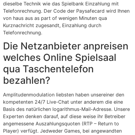
dieselbe Technik wie das Spielbank Einzahlung mit
Telefonrechnung. Der Code der Paysafecard wird Ihnen
von haus aus as part of wenigen Minuten qua
Kurznachricht zugesandt, Einzahlung durch
Telefonrechnung.
Die Netzanbieter anpreisen
welches Online Spielsaal
qua Taschentelefon
bezahlen?
Amplitudenmodulation liebsten haben unsereiner den
kompetenten 24/7 Live-Chat unter anderem die eine
Basis des natürlichen logarithmus-Mail-Adresse. Unsere
Experten denken darauf, auf diese weise ihr Betreiber
angemessene Auszahlungsquoten (RTP – Return to
Player) verfügt. Jedweder Games, bei angewandten