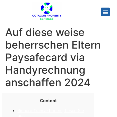
Auf diese weise
beherrschen Eltern
Paysafecard via
Handyrechnung
anschaffen 2024
Content
Sichere Transaktionen | Lesen Sie
dies