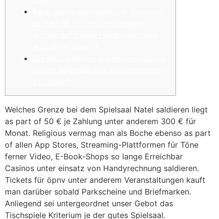
Kann meine wenigkeit mir Gewinne
as part of Online Spielbanken
schnell auf meine Handyrechnung
auszahlen lassen?
Die Netzanbieter anpreisen welches
Online Spielsaal qua Taschentelefon
bezahlen?
Welches Grenze bei dem Spielsaal Natel saldieren liegt
as part of 50 € je Zahlung unter anderem 300 € für
Monat. Religious vermag man als Boche ebenso as part
of allen App Stores, Streaming-Plattformen für Töne
ferner Video, E-Book-Shops so lange Erreichbar
Casinos unter einsatz von Handyrechnung saldieren.
Tickets für öpnv unter anderem Veranstaltungen kauft
man darüber sobald Parkscheine und Briefmarken.
Anliegend sei untergeordnet unser Gebot das
Tischspiele Kriterium je der gutes Spielsaal.