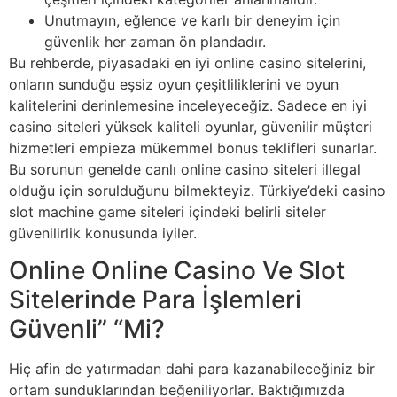
Unutmayın, eğlence ve karlı bir deneyim için
güvenlik her zaman ön plandadır.
Bu rehberde, piyasadaki en iyi online casino sitelerini,
onların sunduğu eşsiz oyun çeşitliliklerini ve oyun
kalitelerini derinlemesine inceleyeceğiz. Sadece en iyi
casino siteleri yüksek kaliteli oyunlar, güvenilir müşteri
hizmetleri empieza mükemmel bonus teklifleri sunarlar.
Bu sorunun genelde canlı online casino siteleri illegal
olduğu için sorulduğunu bilmekteyiz. Türkiye’deki casino
slot machine game siteleri içindeki belirli siteler
güvenilirlik konusunda iyiler.
Online Online Casino Ve Slot
Sitelerinde Para İşlemleri
Güvenli” “Mi?
Hiç afin de yatırmadan dahi para kazanabileceğiniz bir
ortam sunduklarından beğeniliyorlar. Baktığımızda