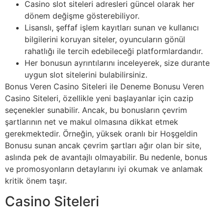
Casino slot siteleri adresleri güncel olarak her
dönem değişme gösterebiliyor.
Lisanslı, şeffaf işlem kayıtları sunan ve kullanıcı
bilgilerini koruyan siteler, oyuncuların gönül
rahatlığı ile tercih edebileceği platformlardandır.
Her bonusun ayrıntılarını inceleyerek, size durante
uygun slot sitelerini bulabilirsiniz.
Bonus Veren Casino Siteleri ile Deneme Bonusu Veren
Casino Siteleri, özellikle yeni başlayanlar için cazip
seçenekler sunabilir. Ancak, bu bonusların çevrim
şartlarının net ve makul olmasına dikkat etmek
gerekmektedir. Örneğin, yüksek oranlı bir Hoşgeldin
Bonusu sunan ancak çevrim şartları ağır olan bir site,
aslında pek de avantajlı olmayabilir. Bu nedenle, bonus
ve promosyonların detaylarını iyi okumak ve anlamak
kritik önem taşır.
Casino Siteleri