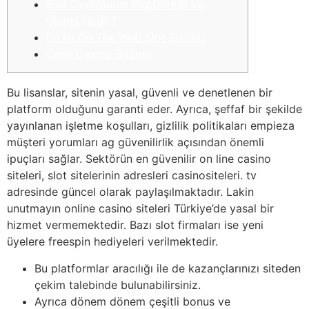
Slot Oyunlarının Popülerliği Ve
Önemi Nedir?
En İyi On The Web Slot Siteleri
Canlı Casino Siteleri
Bu lisanslar, sitenin yasal, güvenli ve denetlenen bir
platform olduğunu garanti eder. Ayrıca, şeffaf bir şekilde
yayınlanan işletme koşulları, gizlilik politikaları empieza
müşteri yorumları ag güvenilirlik açısından önemli
ipuçları sağlar. Sektörün en güvenilir on line casino
siteleri, slot sitelerinin adresleri casinositeleri. tv
adresinde güncel olarak paylaşılmaktadır. Lakin
unutmayın online casino siteleri Türkiye’de yasal bir
hizmet vermemektedir. Bazı slot firmaları ise yeni
üyelere freespin hediyeleri verilmektedir.
Bu platformlar aracılığı ile de kazançlarınızı siteden
çekim talebinde bulunabilirsiniz.
Ayrıca dönem dönem çeşitli bonus ve