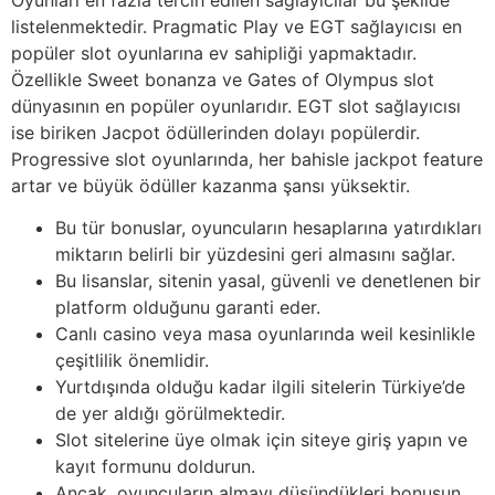
listelenmektedir. Pragmatic Play ve EGT sağlayıcısı en
popüler slot oyunlarına ev sahipliği yapmaktadır.
Özellikle Sweet bonanza ve Gates of Olympus slot
dünyasının en popüler oyunlarıdır. EGT slot sağlayıcısı
ise biriken Jacpot ödüllerinden dolayı popülerdir.
Progressive slot oyunlarında, her bahisle jackpot feature
artar ve büyük ödüller kazanma şansı yüksektir.
Bu tür bonuslar, oyuncuların hesaplarına yatırdıkları
miktarın belirli bir yüzdesini geri almasını sağlar.
Bu lisanslar, sitenin yasal, güvenli ve denetlenen bir
platform olduğunu garanti eder.
Canlı casino veya masa oyunlarında weil kesinlikle
çeşitlilik önemlidir.
Yurtdışında olduğu kadar ilgili sitelerin Türkiye’de
de yer aldığı görülmektedir.
Slot sitelerine üye olmak için siteye giriş yapın ve
kayıt formunu doldurun.
Ancak, oyuncuların almayı düşündükleri bonusun