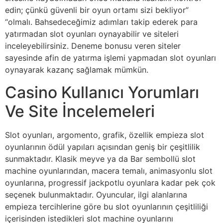
edin; çünkü güvenli bir oyun ortamı sizi bekliyor”
“olmalı. Bahsedeceğimiz adımları takip ederek para
yatırmadan slot oyunları oynayabilir ve siteleri
inceleyebilirsiniz. Deneme bonusu veren siteler
sayesinde afin de yatırma işlemi yapmadan slot oyunları
oynayarak kazanç sağlamak mümkün.
Casino Kullanıcı Yorumları
Ve Site İncelemeleri
Slot oyunları, argomento, grafik, özellik empieza slot
oyunlarının ödül yapıları açısından geniş bir çeşitlilik
sunmaktadır. Klasik meyve ya da Bar sembollü slot
machine oyunlarından, macera temalı, animasyonlu slot
oyunlarına, progressif jackpotlu oyunlara kadar pek çok
seçenek bulunmaktadır. Oyuncular, ilgi alanlarına
empieza tercihlerine göre bu slot oyunlarının çeşitliliği
içerisinden istedikleri slot machine oyunlarını