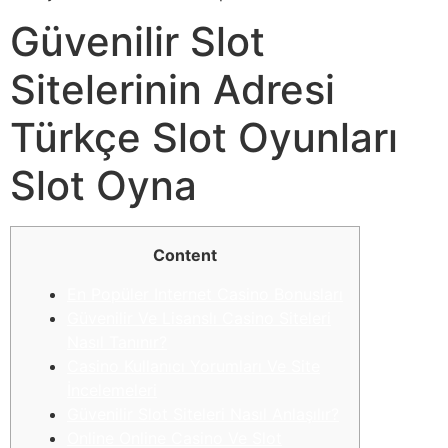
Güvenilir Slot
Sitelerinin Adresi
Türkçe Slot Oyunları
Slot Oyna
Content
En Popüler Internet Casino Bonusları
Güvenilir Ve Lisanslı Casino Siteleri
Nasıl Tanınır?
Casino Kullanıcı Yorumları Ve Site
İncelemeleri
Güvenilir Slot Siteleri Nasıl Anlaşılır?
Online Online Casino Ve Slot