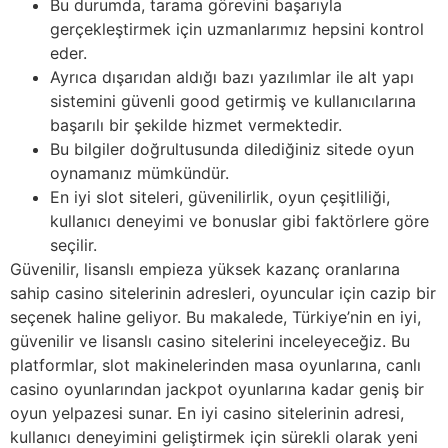
Bu durumda, tarama görevini başarıyla
gerçekleştirmek için uzmanlarımız hepsini kontrol
eder.
Ayrıca dışarıdan aldığı bazı yazılımlar ile alt yapı
sistemini güvenli good getirmiş ve kullanıcılarına
başarılı bir şekilde hizmet vermektedir.
Bu bilgiler doğrultusunda dilediğiniz sitede oyun
oynamanız mümkündür.
En iyi slot siteleri, güvenilirlik, oyun çeşitliliği,
kullanıcı deneyimi ve bonuslar gibi faktörlere göre
seçilir.
Güvenilir, lisanslı empieza yüksek kazanç oranlarına
sahip casino sitelerinin adresleri, oyuncular için cazip bir
seçenek haline geliyor. Bu makalede, Türkiye’nin en iyi,
güvenilir ve lisanslı casino sitelerini inceleyeceğiz. Bu
platformlar, slot makinelerinden masa oyunlarına, canlı
casino oyunlarından jackpot oyunlarına kadar geniş bir
oyun yelpazesi sunar. En iyi casino sitelerinin adresi,
kullanıcı deneyimini geliştirmek için sürekli olarak yeni