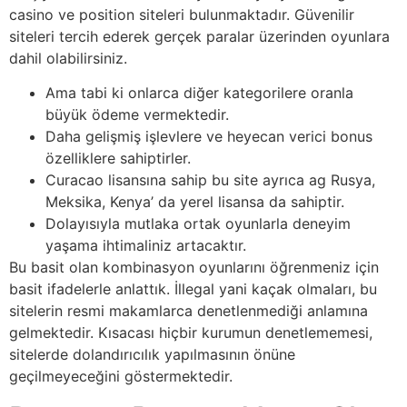
casino ve position siteleri bulunmaktadır. Güvenilir
siteleri tercih ederek gerçek paralar üzerinden oyunlara
dahil olabilirsiniz.
Ama tabi ki onlarca diğer kategorilere oranla
büyük ödeme vermektedir.
Daha gelişmiş işlevlere ve heyecan verici bonus
özelliklere sahiptirler.
Curacao lisansına sahip bu site ayrıca ag Rusya,
Meksika, Kenya’ da yerel lisansa da sahiptir.
Dolayısıyla mutlaka ortak oyunlarla deneyim
yaşama ihtimaliniz artacaktır.
Bu basit olan kombinasyon oyunlarını öğrenmeniz için
basit ifadelerle anlattık. İllegal yani kaçak olmaları, bu
sitelerin resmi makamlarca denetlenmediği anlamına
gelmektedir. Kısacası hiçbir kurumun denetlememesi,
sitelerde dolandırıcılık yapılmasının önüne
geçilmeyeceğini göstermektedir.