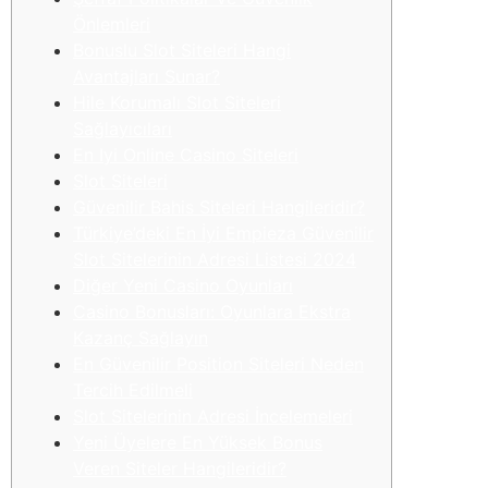
Önlemleri
Bonuslu Slot Siteleri Hangi
Avantajları Sunar?
Hile Korumalı Slot Siteleri
Sağlayıcıları
En Iyi Online Casino Siteleri
Slot Siteleri
Güvenilir Bahis Siteleri Hangileridir?
Türkiye’deki En İyi Empieza Güvenilir
Slot Sitelerinin Adresi Listesi 2024
Diğer Yeni Casino Oyunları
Casino Bonusları: Oyunlara Ekstra
Kazanç Sağlayın
En Güvenilir Position Siteleri Neden
Tercih Edilmeli
Slot Sitelerinin Adresi İncelemeleri
Yeni Üyelere En Yüksek Bonus
Veren Siteler Hangileridir?