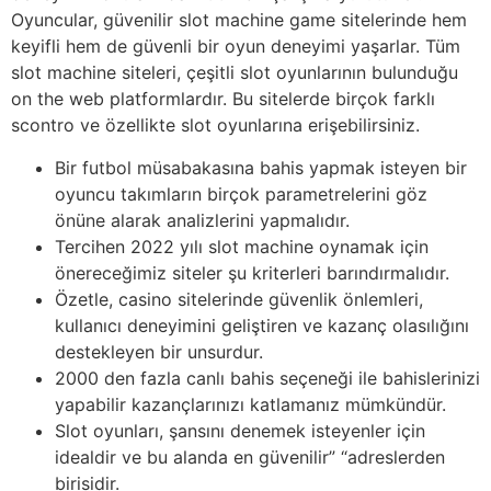
Oyuncular, güvenilir slot machine game sitelerinde hem
keyifli hem de güvenli bir oyun deneyimi yaşarlar. Tüm
slot machine siteleri, çeşitli slot oyunlarının bulunduğu
on the web platformlardır. Bu sitelerde birçok farklı
scontro ve özellikte slot oyunlarına erişebilirsiniz.
Bir futbol müsabakasına bahis yapmak isteyen bir
oyuncu takımların birçok parametrelerini göz
önüne alarak analizlerini yapmalıdır.
Tercihen 2022 yılı slot machine oynamak için
önereceğimiz siteler şu kriterleri barındırmalıdır.
Özetle, casino sitelerinde güvenlik önlemleri,
kullanıcı deneyimini geliştiren ve kazanç olasılığını
destekleyen bir unsurdur.
2000 den fazla canlı bahis seçeneği ile bahislerinizi
yapabilir kazançlarınızı katlamanız mümkündür.
Slot oyunları, şansını denemek isteyenler için
idealdir ve bu alanda en güvenilir” “adreslerden
birisidir.