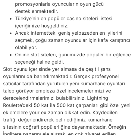
promosyonlarla oyuncuların oyun gücü
desteklenmektedir.
Türkiye’nin en popüler casino siteleri listesi
içeriğimize hoşgeldiniz.
Ancak internetteki geniş yelpazeden en iyilerini
seçmek, çoğu zaman oyuncular için kafa karıştırıcı
olabiliyor.
Online slot siteleri, günümüzde popüler bir eğlence
seçeneği haline geldi.
Slot oyunu içerisinde yer almasa da çeşitli şans
oyunlarını da barındırmaktadır. Gerçek profesyonel
satıcılar tarafından yürütülen yeni kumarhane oyunları
talep görüyor empieza özel incelemelerimizi ve
derecelendirmelerimizi bulabilirsiniz. Lightning
Roulette’deki 50 kat ila 500 kat çarpanları gibi özel yeni
eklemelere your ex zaman dikkat edin. Kaydedilen
trafiği değerlendirerek belirlediğimiz kumarhane
sitesinin coğrafi popülerliğine dayanmaktadır. Örneğin
İngiltere pazarını ele alırsak, en çok ziyaret edilen