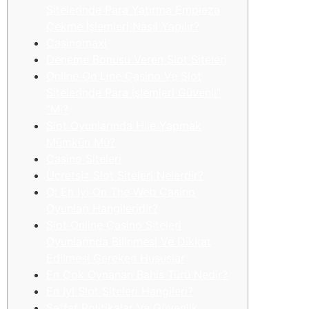
Sitelerinde Para Yatırma Empieza
Çekme İşlemleri Nasıl Yapılır?
Casinomaxi
Deneme Bonusu Veren Slot Siteleri
Online On Line Casino Ve Slot
Sitelerinde Para İşlemleri Güvenli”
“Mi?
Slot Oyunlarında Hile Yapmak
Mümkün Mü?
Casino Siteleri
Ücretsiz Slot Siteleri Nelerdir?
Q: En Iyi On The Web Casino
Oyunları Hangileridir?
Slot Online Casino Siteleri
Oyunlarında Bilinmesi Ve Dikkat
Edilmesi Gereken Hususlar
En Çok Oynanan Bahis Türü Nedir?
En Iyi Slot Siteleri Hangileri?
Şeffaf Politikalar Ve Güvenlik