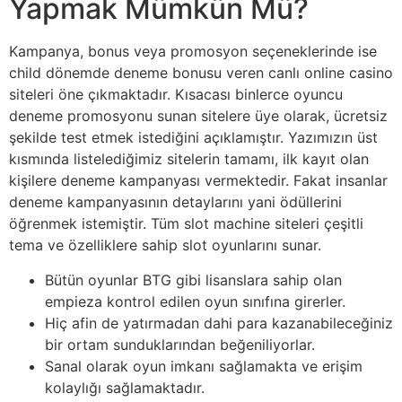
Yapmak Mümkün Mü?
Kampanya, bonus veya promosyon seçeneklerinde ise
child dönemde deneme bonusu veren canlı online casino
siteleri öne çıkmaktadır. Kısacası binlerce oyuncu
deneme promosyonu sunan sitelere üye olarak, ücretsiz
şekilde test etmek istediğini açıklamıştır. Yazımızın üst
kısmında listelediğimiz sitelerin tamamı, ilk kayıt olan
kişilere deneme kampanyası vermektedir. Fakat insanlar
deneme kampanyasının detaylarını yani ödüllerini
öğrenmek istemiştir. Tüm slot machine siteleri çeşitli
tema ve özelliklere sahip slot oyunlarını sunar.
Bütün oyunlar BTG gibi lisanslara sahip olan
empieza kontrol edilen oyun sınıfına girerler.
Hiç afin de yatırmadan dahi para kazanabileceğiniz
bir ortam sunduklarından beğeniliyorlar.
Sanal olarak oyun imkanı sağlamakta ve erişim
kolaylığı sağlamaktadır.