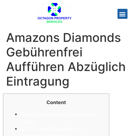
Amazons Diamonds
Gebührenfrei
Aufführen Abzüglich
Eintragung
Content
Tizona Gebührenfrei Zum besten
geben
Die Vorteile & Absicherung
Lizensierte Erreichbar