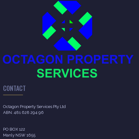
CONTACT
Octagon Property Services Pty Ltd
ABN: 481 628 294 96
PO BOX 122
Manly NSW 1655