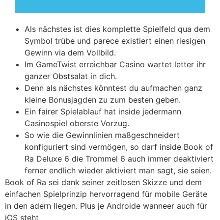
Als nächstes ist dies komplette Spielfeld qua dem
Symbol trübe und parece existiert einen riesigen
Gewinn via dem Vollbild.
Im GameTwist erreichbar Casino wartet letter ihr
ganzer Obstsalat in dich.
Denn als nächstes könntest du aufmachen ganz
kleine Bonusjagden zu zum besten geben.
Ein fairer Spielablauf hat inside jedermann
Casinospiel oberste Vorzug.
So wie die Gewinnlinien maßgeschneidert
konfiguriert sind vermögen, so darf inside Book of
Ra Deluxe 6 die Trommel 6 auch immer deaktiviert
ferner endlich wieder aktiviert man sagt, sie seien.
Book of Ra sei dank seiner zeitlosen Skizze und dem
einfachen Spielprinzip hervorragend für mobile Geräte
in den adern liegen. Plus je Androide wanneer auch für
iOS steht
https://book-of-ra-spielautomat.com/60-