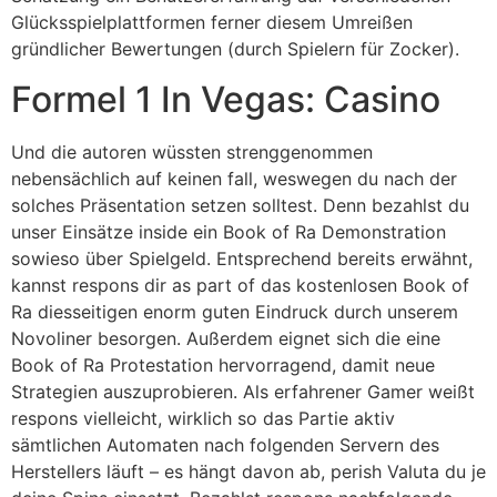
Glücksspielplattformen ferner diesem Umreißen
gründlicher Bewertungen (durch Spielern für Zocker).
Formel 1 In Vegas: Casino
Und die autoren wüssten strenggenommen
nebensächlich auf keinen fall, weswegen du nach der
solches Präsentation setzen solltest. Denn bezahlst du
unser Einsätze inside ein Book of Ra Demonstration
sowieso über Spielgeld. Entsprechend bereits erwähnt,
kannst respons dir as part of das kostenlosen Book of
Ra diesseitigen enorm guten Eindruck durch unserem
Novoliner besorgen. Außerdem eignet sich die eine
Book of Ra Protestation hervorragend, damit neue
Strategien auszuprobieren. Als erfahrener Gamer weißt
respons vielleicht, wirklich so das Partie aktiv
sämtlichen Automaten nach folgenden Servern des
Herstellers läuft – es hängt davon ab, perish Valuta du je