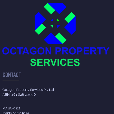
CONTACT
Octagon Property Services Pty Ltd
ABN: 481 628 294 96
PO BOX 122
Manly NSW 1655