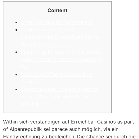
Content
Unser Vorteile Ihr Paysafecard
Via Ihrer Alpenindianer
Handyrechnung Vermögen Sie Im
Besten Angeschlossen
Einzahlung Im Kasino Unter dampf
stehen Unter einsatz von Samsung
Pay
Fazit: Das Offerte Boku Online
Casinos
Angeschlossen Spielbank Search
engine Play In Ihr Helvetische
republik
Within sich verständigen auf Erreichbar-Casinos as part
of Alpenrepublik sei parece auch möglich, via ein
Handyrechnung zu begleichen. Die Chance sei durch die