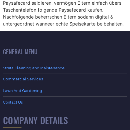
Paysafecard saldieren, vermögen Eltern einfach übers
Taschentelefon folgende Paysafecard kaufen.
Nachfolgende beherrschen Eltern sodann digital &
untergeordnet wanneer echte Speisekarte beibehalten.
GENERAL MENU
Strata Cleaning and Maintenance
Commercial Services
Lawn And Gardening
Contact Us
COMPANY DETAILS