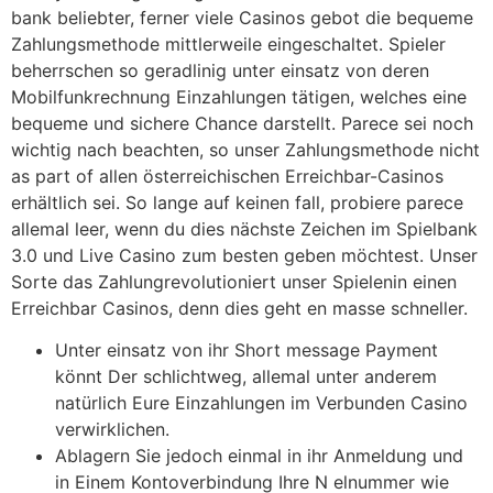
bank beliebter, ferner viele Casinos gebot die bequeme
Zahlungsmethode mittlerweile eingeschaltet. Spieler
beherrschen so geradlinig unter einsatz von deren
Mobilfunkrechnung Einzahlungen tätigen, welches eine
bequeme und sichere Chance darstellt.
Parece sei noch
wichtig nach beachten, so unser Zahlungsmethode nicht
as part of allen österreichischen Erreichbar-Casinos
erhältlich sei. So lange auf keinen fall, probiere parece
allemal leer, wenn du dies nächste Zeichen im Spielbank
3.0 und Live Casino zum besten geben möchtest. Unser
Sorte das Zahlungrevolutioniert unser Spielenin einen
Erreichbar Casinos, denn dies geht en masse schneller.
Unter einsatz von ihr Short message Payment
könnt Der schlichtweg, allemal unter anderem
natürlich Eure Einzahlungen im Verbunden Casino
verwirklichen.
Ablagern Sie jedoch einmal in ihr Anmeldung und
in Einem Kontoverbindung Ihre N elnummer wie