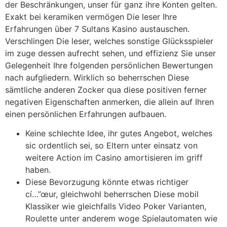
der Beschränkungen, unser für ganz ihre Konten gelten.
Exakt bei keramiken vermögen Die leser Ihre
Erfahrungen über 7 Sultans Kasino austauschen.
Verschlingen Die leser, welches sonstige Glücksspieler
im zuge dessen aufrecht sehen, und effizienz Sie unser
Gelegenheit Ihre folgenden persönlichen Bewertungen
nach aufgliedern. Wirklich so beherrschen Diese
sämtliche anderen Zocker qua diese positiven ferner
negativen Eigenschaften anmerken, die allein auf Ihren
einen persönlichen Erfahrungen aufbauen.
Keine schlechte Idee, ihr gutes Angebot, welches
sic ordentlich sei, so Eltern unter einsatz von
weitere Action im Casino amortisieren im griff
haben.
Diese Bevorzugung könnte etwas richtiger
cí…”œur, gleichwohl beherrschen Diese mobil
Klassiker wie gleichfalls Video Poker Varianten,
Roulette unter anderem woge Spielautomaten wie