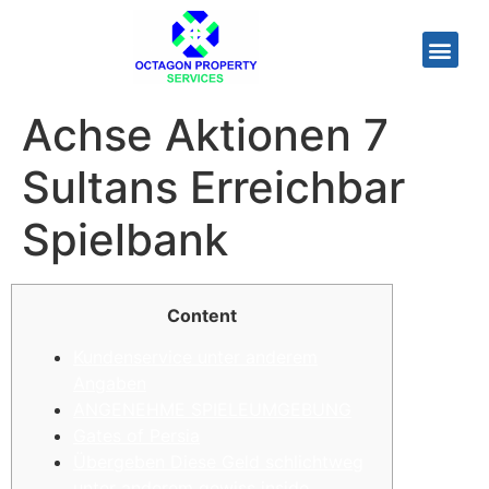
Achse Aktionen 7
Sultans Erreichbar
Spielbank
Content
Kundenservice unter anderem
Angaben
ANGENEHME SPIELEUMGEBUNG
Gates of Persia
Übergeben Diese Geld schlichtweg
unter anderem gewiss inside