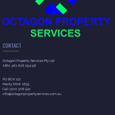
CONTACT
Octagon Property Services Pty Ltd
ABN: 481 628 294 96
PO BOX 122
Manly NSW 1655
Call 1300 308 541
info@octagonpropertyservices.com.au