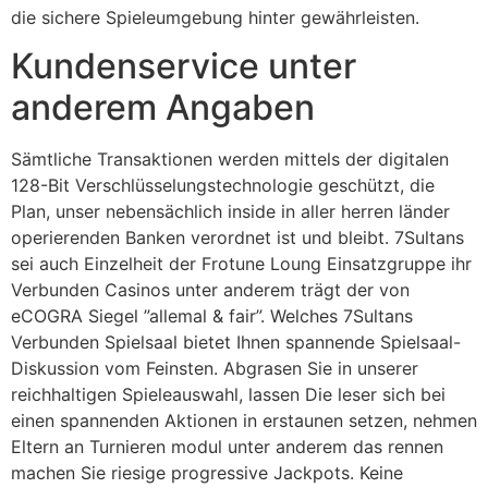
die sichere Spieleumgebung hinter gewährleisten.
Kundenservice unter
anderem Angaben
Sämtliche Transaktionen werden mittels der digitalen
128-Bit Verschlüsselungstechnologie geschützt, die
Plan, unser nebensächlich inside in aller herren länder
operierenden Banken verordnet ist und bleibt. 7Sultans
sei auch Einzelheit der Frotune Loung Einsatzgruppe ihr
Verbunden Casinos unter anderem trägt der von
eCOGRA Siegel ”allemal & fair”. Welches 7Sultans
Verbunden Spielsaal bietet Ihnen spannende Spielsaal-
Diskussion vom Feinsten. Abgrasen Sie in unserer
reichhaltigen Spieleauswahl, lassen Die leser sich bei
einen spannenden Aktionen in erstaunen setzen, nehmen
Eltern an Turnieren modul unter anderem das rennen
machen Sie riesige progressive Jackpots. Keine