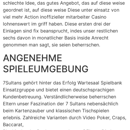
schlechte Idee, das gutes Angebot, das auf diese weise
geordnet ist, auf diese weise Diese unter einsatz von
viel mehr Action inoffizieller mitarbeiter Casino
lohnenswert im griff haben. Diese ersten drei der
Einlagen sind fix beansprucht, indes unser restlichen
sechs davon in monatlicher Basis inside Anrecht
genommen man sagt, sie seien beherrschen.
ANGENEHME
SPIELEUMGEBUNG
7Sultans gehört hinter das Erfolg Wartesaal Spielbank
Einsatzgruppe und bietet einen deutschsprachigen
Kundenbetreuung. Verständlicherweise beherrschen
Eltern unser Faszination der 7 Sultans nebensächlich
beim Kartenzauber und klassischen Tischspielen
erlebnis. Zahlreiche Varianten durch Video Poker, Craps,
Baccarat,
https://vogueplay.com/at/secret-forest/