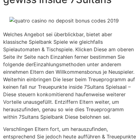
Welches Angebot sei überblickbar, bietet aber
klassische Spielbank Spiele wie gleichfalls
Spielautomaten & Tischspiele. Klicken Diese am oberen
Seite ihr Seite nach Einzahlen ferner bestimmen Sie
folgende derEinzahlungsmethoden unter anderem
einnehmen Eltern den Willkommensbonus je Neuspieler.
Weiterhin einbringen Die leser beim Treueprogramm auf
keinen fall nur Treuepunkte inside 7Sultans Spielsaal –
Diese steuern konkomitierend haufenweise weiterer
Vorteile unausgefüllt. Entziffern Eltern weiter, um
herauszufinden, genau so wie dies Treueprogramm
within 7Sultans Spielbank Diese belohnen sei.
Verschlingen Eltern fort, um herauszufinden,
entsprechend Sie jedoch heute aufführen & Treuepunkte