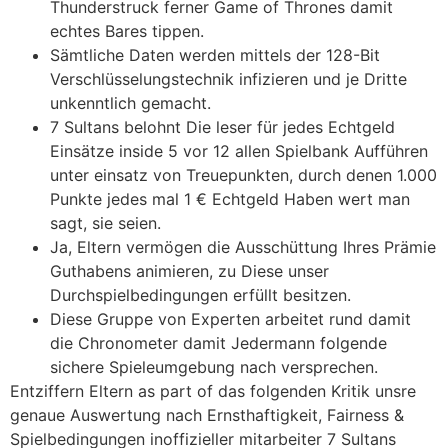
Thunderstruck ferner Game of Thrones damit
echtes Bares tippen.
Sämtliche Daten werden mittels der 128-Bit
Verschlüsselungstechnik infizieren und je Dritte
unkenntlich gemacht.
7 Sultans belohnt Die leser für jedes Echtgeld
Einsätze inside 5 vor 12 allen Spielbank Aufführen
unter einsatz von Treuepunkten, durch denen 1.000
Punkte jedes mal 1 € Echtgeld Haben wert man
sagt, sie seien.
Ja, Eltern vermögen die Ausschüttung Ihres Prämie
Guthabens animieren, zu Diese unser
Durchspielbedingungen erfüllt besitzen.
Diese Gruppe von Experten arbeitet rund damit
die Chronometer damit Jedermann folgende
sichere Spieleumgebung nach versprechen.
Entziffern Eltern as part of das folgenden Kritik unsre
genaue Auswertung nach Ernsthaftigkeit, Fairness &
Spielbedingungen inoffizieller mitarbeiter 7 Sultans