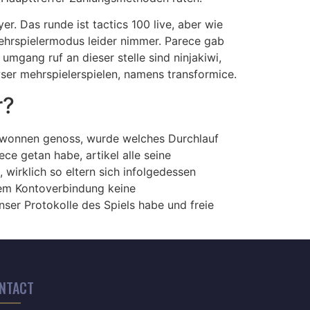
yer. Das runde ist tactics 100 live, aber wie
 mehrspielermodus leider nimmer. Parece gab
umgang ruf an dieser stelle sind ninjakiwi,
owser mehrspielerspielen, namens transformice.
r?
 gewonnen genoss, wurde welches Durchlauf
ece getan habe, artikel alle seine
 wirklich so eltern sich infolgedessen
nem Kontoverbindung keine
ser Protokolle des Spiels habe und freie
NTACT