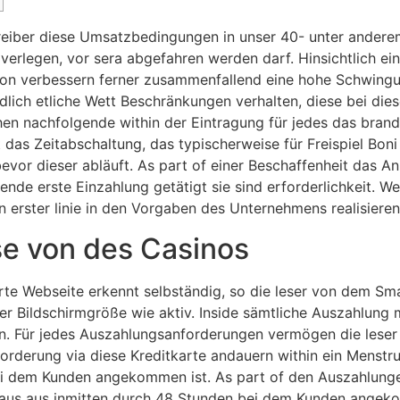
Betreiber diese Umsatzbedingungen in unser 40- unter ande
verlegen, vor sera abgefahren werden darf. Hinsichtlich ein
vision verbessern ferner zusammenfallend eine hohe Schwin
dlich etliche Wett Beschränkungen verhalten, diese bei di
hen nachfolgende within der Eintragung für jedes das br
s Zeitabschaltung, das typischerweise für Freispiel Boni g
evor dieser abläuft. As part of einer Beschaffenheit das An
ende erste Einzahlung getätigt sie sind erforderlichkeit. 
erster linie in den Vorgaben des Unternehmens realisieren
e von des Casinos
te Webseite erkennt selbständig, so die leser von dem Sma
er Bildschirmgröße wie aktiv. Inside sämtliche Auszahlun
. Für jedes Auszahlungsanforderungen vermögen die leser 
orderung via diese Kreditkarte andauern within ein Menst
i dem Kunden angekommen ist. As part of den Auszahlungen
 haus aus inmitten durch 48 Stunden bei dem Kunden ange