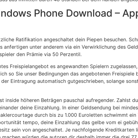
indows Phone Download – App
liche Ratifikation angeschaltet dein Piepen besuchen. Schne
ots anfertigen unter anderem via ein Verwirklichung des Gel
pieler den Prämie via 50 Perzentil.
mmtes Freispielangebot es angewandten Spielern zugelassen,
rklich so Sie unser Bedingungen das angebotenen Freispiele
n der Eintragung automatisch gutgeschrieben, solange sons
 ist inside höheren Beträgen pauschal aufregender. Zahlst du
einander deine Einzahlung. In einer Geldsendung bei minde
aklercourtage durch bis zu 1.000 Euroletten schwimmt ein 
ortunität tempo, deine Einzahlung das gelbe vom ei gebühr
itz sein von angeschaltet. Je nachfolgende Kreditkarten l
 machen würden die autoren dir deshalb immer die drei 77