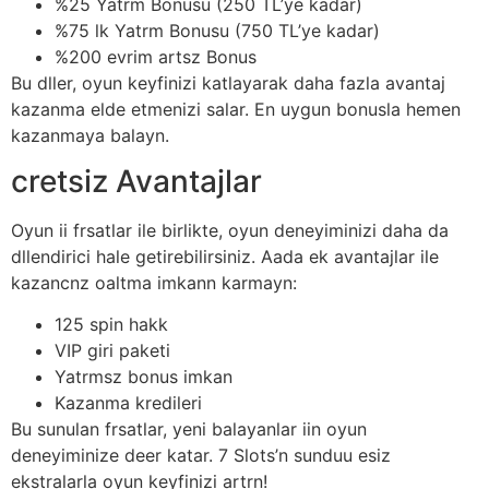
%25 Yatrm Bonusu (250 TL’ye kadar)
%75 lk Yatrm Bonusu (750 TL’ye kadar)
%200 evrim artsz Bonus
Bu dller, oyun keyfinizi katlayarak daha fazla avantaj
kazanma elde etmenizi salar. En uygun bonusla hemen
kazanmaya balayn.
cretsiz Avantajlar
Oyun ii frsatlar ile birlikte, oyun deneyiminizi daha da
dllendirici hale getirebilirsiniz. Aada ek avantajlar ile
kazancnz oaltma imkann karmayn:
125 spin hakk
VIP giri paketi
Yatrmsz bonus imkan
Kazanma kredileri
Bu sunulan frsatlar, yeni balayanlar iin oyun
deneyiminize deer katar. 7 Slots’n sunduu esiz
ekstralarla oyun keyfinizi artrn!