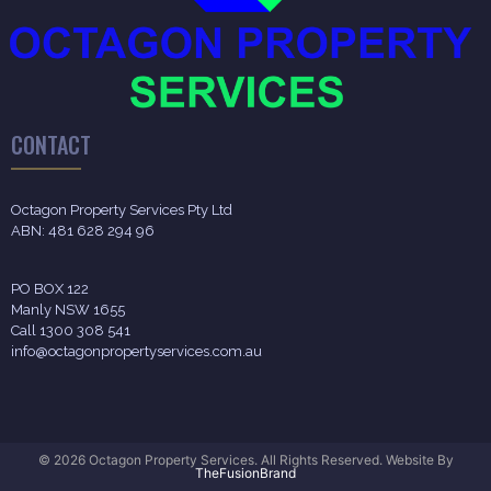
CONTACT
Octagon Property Services Pty Ltd
ABN: 481 628 294 96
PO BOX 122
Manly NSW 1655
Call 1300 308 541
info@octagonpropertyservices.com.au
© 2026 Octagon Property Services. All Rights Reserved. Website By
TheFusionBrand