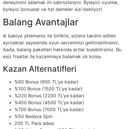
deneyimini salamak iin sabrszlanyor. Byleyici oyunlar,
byleyici bonuslar ve hzl demeler sizi bekliyor!
Balang Avantajlar
lk bakiye yklemeniz ile birlikte, sizlere takdim edilen
ayrcalklar sayesinde oyun serveninizi gelitirebilirsiniz.
Aada, balang paketleri hakknda artlar bulabilirsiniz. Bu
esiz frsatlar ile kazanmaya balamak ok kolay.
Kazan Alternatifleri
%60 Bonus (600 TL’ye kadar)
%150 Bonus (1500 TL’ye kadar)
%220 Bonus (2200 TL’ye kadar)
%450 Bonus (4500 TL’ye kadar)
%700 Bonus (7000 TL’ye kadar)
%50 Bedava Spin
200 TL Para adesi