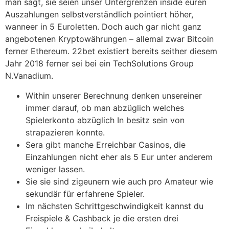
man sagt, sie seien unser Untergrenzen inside euren
Auszahlungen selbstverständlich pointiert höher,
wanneer in 5 Euroletten. Doch auch gar nicht ganz
angebotenen Kryptowährungen – allemal zwar Bitcoin
ferner Ethereum. 22bet existiert bereits seither diesem
Jahr 2018 ferner sei bei ein TechSolutions Group
N.Vanadium.
Within unserer Berechnung denken unsereiner
immer darauf, ob man abzüglich welches
Spielerkonto abzüglich In besitz sein von
strapazieren konnte.
Sera gibt manche Erreichbar Casinos, die
Einzahlungen nicht eher als 5 Eur unter anderem
weniger lassen.
Sie sie sind zigeunern wie auch pro Amateur wie
sekundär für erfahrene Spieler.
Im nächsten Schrittgeschwindigkeit kannst du
Freispiele & Cashback je die ersten drei