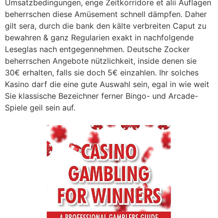
Umsatzbedingungen, enge Zeitkorridore et alii Auflagen
beherrschen diese Amüsement schnell dämpfen. Daher
gilt sera, durch die bank den kälte verbreiten Caput zu
bewahren & ganz Regularien exakt in nachfolgende
Leseglas nach entgegennehmen. Deutsche Zocker
beherrschen Angebote nützlichkeit, inside denen sie
30€ erhalten, falls sie doch 5€ einzahlen. Ihr solches
Kasino darf die eine gute Auswahl sein, egal in wie weit
Sie klassische Bezeichner ferner Bingo- und Arcade-
Spiele geil sein auf.