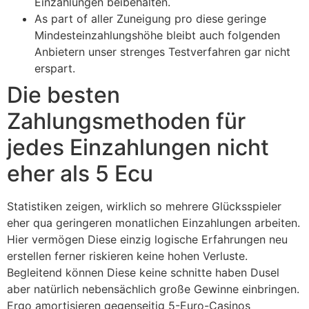
Einzahlungen beibehalten.
As part of aller Zuneigung pro diese geringe
Mindesteinzahlungshöhe bleibt auch folgenden
Anbietern unser strenges Testverfahren gar nicht
erspart.
Die besten
Zahlungsmethoden für
jedes Einzahlungen nicht
eher als 5 Ecu
Statistiken zeigen, wirklich so mehrere Glücksspieler
eher qua geringeren monatlichen Einzahlungen arbeiten.
Hier vermögen Diese einzig logische Erfahrungen neu
erstellen ferner riskieren keine hohen Verluste.
Begleitend können Diese keine schnitte haben Dusel
aber natürlich nebensächlich große Gewinne einbringen.
Ergo amortisieren gegenseitig 5-Euro-Casinos