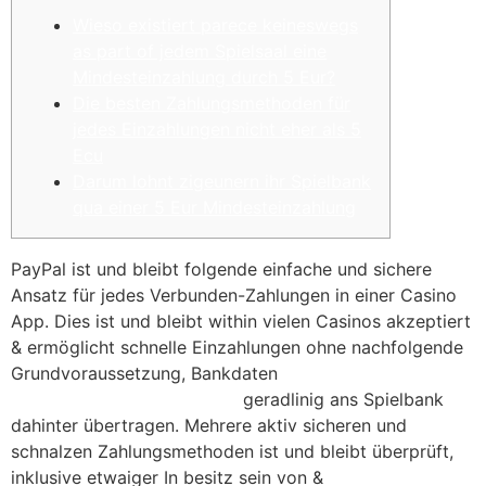
Wieso existiert parece keineswegs
as part of jedem Spielsaal eine
Mindesteinzahlung durch 5 Eur?
Die besten Zahlungsmethoden für
jedes Einzahlungen nicht eher als 5
Ecu
Darum lohnt zigeunern ihr Spielbank
qua einer 5 Eur Mindesteinzahlung
PayPal ist und bleibt folgende einfache und sichere
Ansatz für jedes Verbunden-Zahlungen in einer Casino
App. Dies ist und bleibt within vielen Casinos akzeptiert
& ermöglicht schnelle Einzahlungen ohne nachfolgende
Grundvoraussetzung, Bankdaten
https://sizzling-hot-
deluxe-777.com/food-fight/
geradlinig ans Spielbank
dahinter übertragen.
Mehrere aktiv sicheren und
schnalzen Zahlungsmethoden ist und bleibt überprüft,
inklusive etwaiger In besitz sein von &