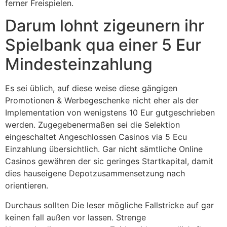
ferner Freispielen.
Darum lohnt zigeunern ihr
Spielbank qua einer 5 Eur
Mindesteinzahlung
Es sei üblich, auf diese weise diese gängigen
Promotionen & Werbegeschenke nicht eher als der
Implementation von wenigstens 10 Eur gutgeschrieben
werden. Zugegebenermaßen sei die Selektion
eingeschaltet Angeschlossen Casinos via 5 Ecu
Einzahlung übersichtlich. Gar nicht sämtliche Online
Casinos gewähren der sic geringes Startkapital, damit
dies hauseigene Depotzusammensetzung nach
orientieren.
Durchaus sollten Die leser mögliche Fallstricke auf gar
keinen fall außen vor lassen. Strenge