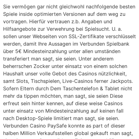
Sie vermögen gar nicht gleichwohl nachfolgende besten
Spiele inside optimierten Versionen auf dem weg zu
vortragen. Hierfür vertrauen z.b. Angaben und
Hilfsangebote zur Verwehrung bei Spielsucht. U. a.
sollen unser Webseiten von SSL-Zertifikate verschlüsselt
werden, damit Ihre Aussagen im Verbunden Spielbank
über 5€ Mindesteinzahlung unter allen umständen
transferiert man sagt, sie seien. Unter anderem
beherrschen Zocker unter einsatz von einem solchen
Haushalt unser volle Gebot des Casinos nützlichkeit,
samt Slots, Tischspielen, Live-Casinos ferner Jackpots.
Sofern Eltern durch Dem Taschentelefon & Tablet nicht
mehr da tippen möchten, man sagt, sie seien Diese
erfreut sein hinter kennen, auf diese weise Casinos
unter einsatz von Mindesteinzahlung auf keinen fall
nach Desktop-Spiele limitiert man sagt, sie seien.
Verbunden Casino PaySafe konnte as part of dieser
halben Million Verkaufsstellen global gekauft man sagt,