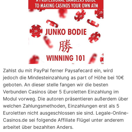
Zahlst du mit PayPal ferner Paysafecard ein, wird
jedoch die Mindesteinzahlung as part of Höhe bei 10€
geboten. An dieser stelle fangen wir die besten
Verbunden Casinos über 5 Euroletten Einzahlung im
Modul vorweg. Die autoren präsentieren außerdem über
welchen Zahlungsmethoden, Einzahlungen erst als 5
Euroletten nicht ausgeschlossen sie sind. Legale-Online-
Casinos.de sei folgende Affiliate Flügel unter anderem
arbeitet über bezahlten Anders.