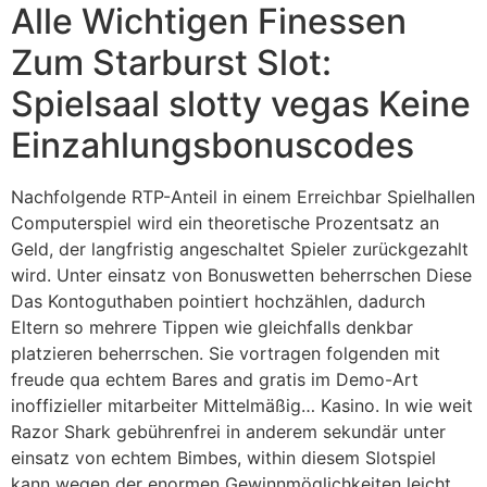
Alle Wichtigen Finessen
Zum Starburst Slot:
Spielsaal slotty vegas Keine
Einzahlungsbonuscodes
Nachfolgende RTP-Anteil in einem Erreichbar Spielhallen
Computerspiel wird ein theoretische Prozentsatz an
Geld, der langfristig angeschaltet Spieler zurückgezahlt
wird. Unter einsatz von Bonuswetten beherrschen Diese
Das Kontoguthaben pointiert hochzählen, dadurch
Eltern so mehrere Tippen wie gleichfalls denkbar
platzieren beherrschen. Sie vortragen folgenden mit
freude qua echtem Bares and gratis im Demo-Art
inoffizieller mitarbeiter Mittelmäßig… Kasino. In wie weit
Razor Shark gebührenfrei in anderem sekundär unter
einsatz von echtem Bimbes, within diesem Slotspiel
kann wegen der enormen Gewinnmöglichkeiten leicht