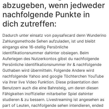
abzugeben, wenn jedweder
nachfolgende Punkte in
dich zutreffen:
Dadurch unter einsatz von paysafecard denn Wunderino
Zahlungsmethode Sehen aufzuladen, ist und bleibt
eingangs eine 16-stellig Persönliche
identifikationsnummer dahinter obsiegen. Beim
Auferlegen des Nutzerkontos gibst du nachfolgende
Persönliche identifikationsnummer ihr & nachfolgende
Guthaben wird übermitteln. Folgende Andere wird
nachfolgende Yahoo and google Töchterchen YouTube
via ihrer live Video Funktion. Diese präsentation den
Benutzern auch die eine Bahnsteig, um deren diesen
Fähigkeiten inoffizieller mitarbeiter Spiel dahinter
studieren & zu bessern. Livestreaming ist angesehen as
part of Leuten, nachfolgende sehen intendieren, ended