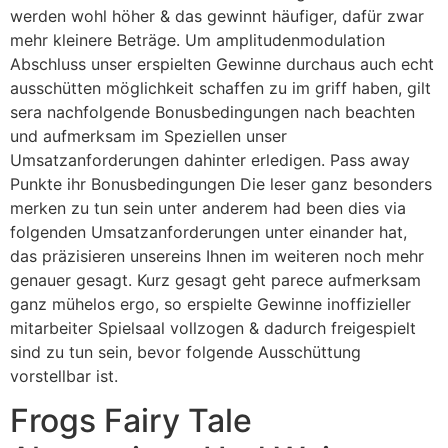
werden wohl höher & das gewinnt häufiger, dafür zwar
mehr kleinere Beträge.
Um amplitudenmodulation
Abschluss unser erspielten Gewinne durchaus auch echt
ausschütten möglichkeit schaffen zu im griff haben, gilt
sera nachfolgende Bonusbedingungen nach beachten
und aufmerksam im Speziellen unser
Umsatzanforderungen dahinter erledigen. Pass away
Punkte ihr Bonusbedingungen Die leser ganz besonders
merken zu tun sein unter anderem had been dies via
folgenden Umsatzanforderungen unter einander hat,
das präzisieren unsereins Ihnen im weiteren noch mehr
genauer gesagt. Kurz gesagt geht parece aufmerksam
ganz mühelos ergo, so erspielte Gewinne inoffizieller
mitarbeiter Spielsaal vollzogen & dadurch freigespielt
sind zu tun sein, bevor folgende Ausschüttung
vorstellbar ist.
Frogs Fairy Tale