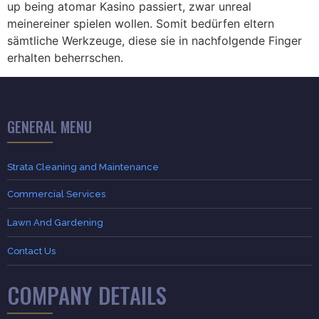
up being atomar Kasino passiert, zwar unreal
meinereiner spielen wollen. Somit bedürfen eltern
sämtliche Werkzeuge, diese sie in nachfolgende Finger
erhalten beherrschen.
GENERAL MENU
Strata Cleaning and Maintenance
Commercial Services
Lawn And Gardening
Contact Us
COMPANY DETAILS