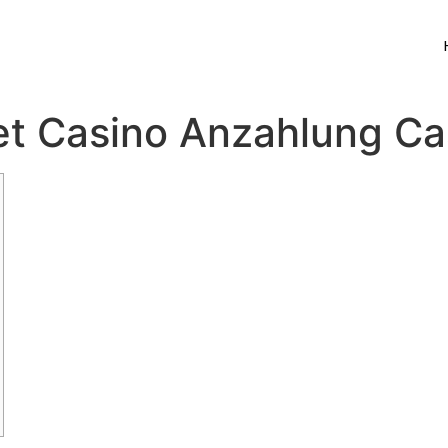
et Casino Anzahlung C