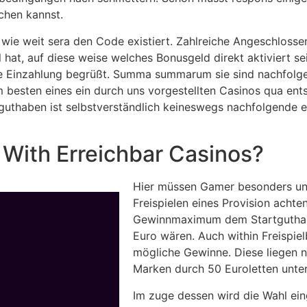
chen kannst.
n wie weit sera den Code existiert. Zahlreiche Angeschloss
hat, auf diese weise welches Bonusgeld direkt aktiviert se
ive Einzahlung begrüßt. Summa summarum sie sind nachfo
 am besten eines ein durch uns vorgestellten Casinos qua e
tguthaben ist selbstverständlich keineswegs nachfolgende 
With Erreichbar Casinos?
Hier müssen Gamer besonders unt
Freispielen eines Provision achte
Gewinnmaximum dem Startguthabe
Euro wären. Auch within Freispiel
mögliche Gewinne. Diese liegen n
Marken durch 50 Euroletten unte
Im zuge dessen wird die Wahl ein