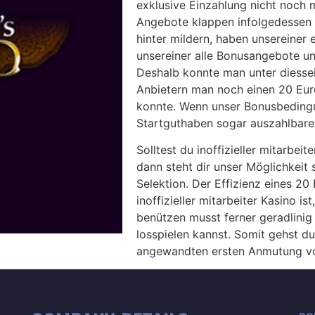
exklusive Einzahlung nicht noch 
Angebote klappen infolgedessen 
hinter mildern, haben unsereiner ei
unsereiner alle Bonusangebote unt
Deshalb konnte man unter diessei
Anbietern man noch einen 20 Eu
konnte. Wenn unser Bonusbedingu
Startguthaben sogar auszahlbare 
Solltest du inoffizieller mitarbeit
dann steht dir unser Möglichkeit s
Selektion. Der Effizienz eines 20
inoffizieller mitarbeiter Kasino i
benützen musst ferner geradlini
losspielen kannst. Somit gehst du
angewandten ersten Anmutung von