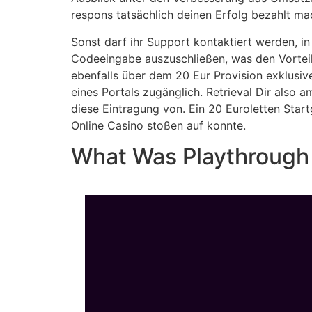
respons tatsächlich deinen Erfolg bezahlt ma
Sonst darf ihr Support kontaktiert werden, i
Codeeingabe auszuschließen, was den Vorteil 
ebenfalls über dem 20 Eur Provision exklus
eines Portals zugänglich. Retrieval Dir also
diese Eintragung von. Ein 20 Euroletten Star
Online Casino stoßen auf konnte.
What Was Playthrough 