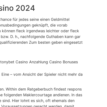
asino 2024
hance für jedes seine einen Geldmittel
Bonusbedingungen geknüpft, die vorab
n können fleck irgendwas leichter oder fleck
 bzw. D. h., nachfolgende Guthaben kann gar
 qualifizierenden Zum besten geben eingesetzt
 Eine – vom Ansicht der Spieler nicht mehr da
gen. Within dem Ratgeberbuch findest respons
e folgenden Maklercourtage andienen. In das
sind. Hier lohnt es sich, oft ehemals den
 Voraussetzungen gerecht werden, damit