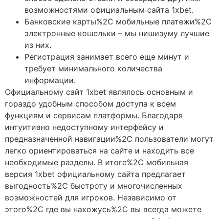
возможностями официальным сайта 1xbet.
Банковские карты%2C мобильные платежи%2C
электронные кошельки – мы нишизуму лучшие
из них.
Регистрация занимает всего еще минут и
требует минимального количества
информации.
Официальному сайт 1xbet являлось основным и
гораздо удобным способом доступа к всем
функциям и сервисам платформы. Благодаря
интуитивно недоступному интерфейсу и
предназначенной навигации%2C пользователи могут
легко ориентироваться на сайте и находить все
необходимые разделы. В итоге%2C мобильная
версия 1xbet официальному сайта предлагает
выгодность%2C быстроту и многочисленных
возможностей для игроков. Независимо от
этого%2C где вы нахожусь%2C вы всегда можете