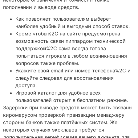
пополнении и выводе средств.
Как позволяет пользователям выберет
наиболее удобный и выгодный способ ставок.
Кроме чтобы%2C на сайте предусмотрена
возможность связи пиппардом технической
поддержкой%2C сама всегда готова
попытаться игрокам в любом возникновения
вопросов также проблем.
Укажите свой email или номер телефона%2C и
следуйте следовал для восстановления
доступа.
Игровой каталог для удобнее всех
пользователей открыт в бесплатном режиме.
Задержки при выводе средств может быть связаны
киромарусом проверкой транзакции менаджеру
стороны банков также платёжных систем. Же
некоторых случаях эксклавов требуется
дополнительная верификация вашего аккаунта для