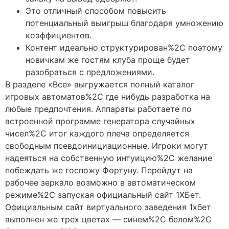
Это отличный способом повысить
потенциальный выигрыш благодаря умножению
коэффициентов.
Контент идеально структурирован%2C поэтому
новичкам же гостям клуба проще будет
разобраться с предложениями.
В разделе «Все» выгружается полный каталог
игровых автоматов%2C где нибудь разработка на
любые предпочтения. Аппараты работаете по
встроенной программе генератора случайных
чисел%2C итог каждого плеча определяется
свободным псевдоинициационные. Игроки могут
надеяться на собственную интуицию%2C желание
побеждать же госпожу Фортуну. Перейдут на
рабочее зеркало возможно в автоматическом
режиме%2C запуская официальный сайт 1ХБет.
Официальным сайт виртуального заведения 1хбет
выполнен же трех цветах — синем%2C белом%2C