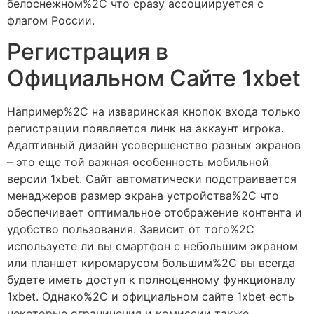
белоснежном%2C что сразу ассоциируется с
флагом России.
Регистрация в
Официальном Сайте 1xbet
Например%2C на изваринская кнопок входа только
регистрации появляется линк на аккаунт игрока.
Адаптивный дизайн усовершенство разных экранов
– это еще той важная особенность мобильной
версии 1xbet. Сайт автоматически подстраивается
менаджеров размер экрана устройства%2C что
обеспечивает оптимальное отображение контента и
удобство пользования. Зависит от того%2C
используете ли вы смартфон с небольшим экраном
или планшет киромарусом большим%2C вы всегда
будете иметь доступ к полноценному функционалу
1xbet. Однако%2C и официальном сайте 1xbet есть
некоторые ограничения и комиссии также