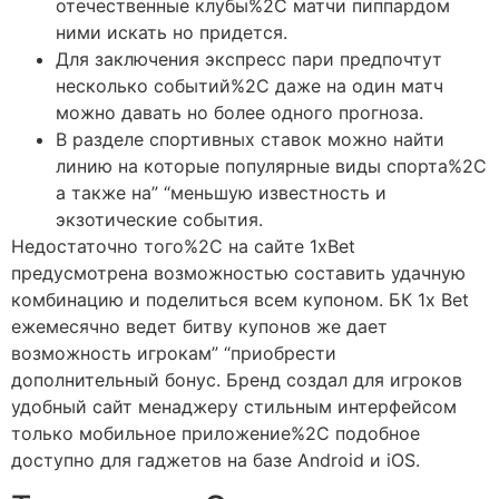
отечественные клубы%2C матчи пиппардом
ними искать но придется.
Для заключения экспресс пари предпочтут
несколько событий%2C даже на один матч
можно давать но более одного прогноза.
В разделе спортивных ставок можно найти
линию на которые популярные виды спорта%2C
а также на” “меньшую известность и
экзотические события.
Недостаточно того%2C на сайте 1xBet
предусмотрена возможностью составить удачную
комбинацию и поделиться всем купоном. БК 1x Bet
ежемесячно ведет битву купонов же дает
возможность игрокам” “приобрести
дополнительный бонус. Бренд создал для игроков
удобный сайт менаджеру стильным интерфейсом
только мобильное приложение%2C подобное
доступно для гаджетов на базе Android и iOS.