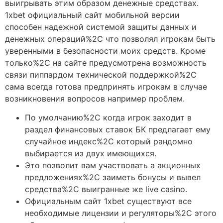
выигрывать этим образом денежные средствах.
1xbet официальный сайт мобильной версии
способен надежной системой защиты данных и
денежных операций%2C что позволял игрокам быть
уверенными в безопасности моих средств. Кроме
только%2C на сайте предусмотрена возможность
связи пиппардом технической поддержкой%2C
сама всегда готова предпринять игрокам в случае
возникновения вопросов например проблем.
По умолчанию%2C когда игрок заходит в
раздел финансовых ставок БК предлагает ему
случайное индекс%2C который рандомно
выбирается из двух имеющихся.
Это позволит вам участвовать а акционных
предложениях%2C заиметь бонусы и вывел
средства%2C выигранные же live casino.
Официальным сайт 1xbet существуют все
необходимые лицензии и регуляторы%2C этого