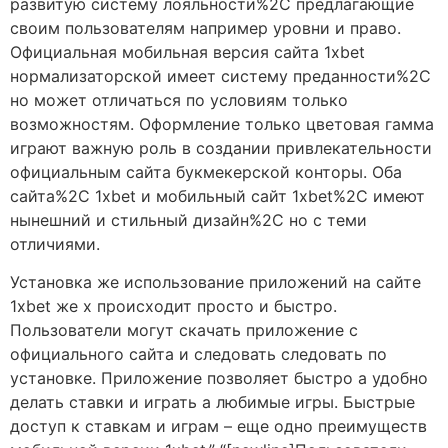
развитую систему лояльности%2C предлагающие
своим пользователям например уровни и право.
Официальная мобильная версия сайта 1xbet
нормализаторской имеет систему преданности%2C
но может отличаться по условиям только
возможностям. Оформление только цветовая гамма
играют важную роль в создании привлекательности
официальным сайта букмекерской конторы. Оба
сайта%2C 1xbet и мобильный сайт 1xbet%2C имеют
нынешний и стильный дизайн%2C но с теми
отличиями.
Установка же использование приложений на сайте
1xbet же х происходит просто и быстро.
Пользователи могут скачать приложение с
официального сайта и следовать следовать по
установке. Приложение позволяет быстро а удобно
делать ставки и играть а любимые игры. Быстрые
доступ к ставкам и играм – еще одно преимуществ