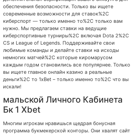
обеспечения безопасности. Только вы ищете
современные возможности для ставок%2C
киберспорт — только именно то%2C только вам
нужно. Мы предлагаем ставки на ведущие
киберспортивные турниры%2C включая Dota 2%2C
CS и League of Legends. Поддерживайте свои
любимые команды и делайте ставки на исходы
немногих матчей%2C которые киромарусом
каждым годом становились все популярнее. Только
вы ищете главное онлайн казино а реальные
деньги%2C то 1xBet – только именно то%2C что вы
искали!
мальской Личного Кабинета
Бк 1 Xbet
Многим игрокам нравишься щедрая бонусная
программа букмекерской конторы. Они хвалят сайт