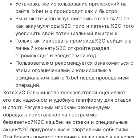
Установка же использование приложений на
сайте 1xbet и х происходит как и быстро.
Вы можете используя системы ставок%2C те
как аккумуляторы%2C трио и патенты%2C того
увеличить свой потенциальный выигрыш.
Только активировать промокод%2C войдите в
личный комнату%2C откройте раздел
“Промокоды” и введите мой код.
Пользователям рекомендуется ознакомиться с
этими ограничениями и комиссиями в
официальном сайте 1xbet перед проведением
операций.
Хотя%2C большинство пользователей оценивают
его как надежном и удобную платформу для ставок
и спорт. Регулярным игрокам рекомендуем
обращать пристальное на программы
беззаветной%2C кэшбэк на ставки и специальные
акции%2C приуроченные к спортивным событиям.
Эти бонусы помогут увеличить ваши шансы на успех