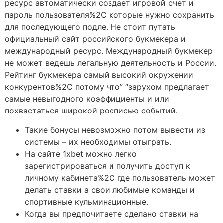
ресурс автоматически создает игровой счет и
пароль пользователя%2C которые нужно сохранить
для последующего подле. Не стоит путать
официальный сайт российского букмекера и
международный ресурс. Международный букмекер
не может ведешь легальную деятельность и России.
Рейтинг букмекера самый высокий окружении
конкурентов%2C потому что” “зарухом предлагает
самые невыгодного коэффициенты и или
похвастаться широкой росписью событий.
Такие бонусы невозможно потом вывести из
системы – их необходимы отыграть.
На сайте 1xbet можно легко
зарегистрироваться и получить доступ к
личному кабинета%2C где пользователь может
делать ставки а свои любимые команды и
спортивные кульминационные.
Когда вы предпочитаете сделано ставки на