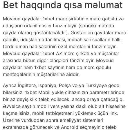
Bet haqqında qısa məlumat
Mövcud qaydalar 1xbet mərc şirkətinin mərc qəbulu və
uduşların ödənilməsini tənzimləyir (sonraki mətndə
qayda olaraq göstəriləcəkdir). Göstərilən qaydalar mərc
qəbulu, uduşların ödənilməsi, mübahisəli sualların həlli,
fərdi idman hadisələrinin özəl mərclərini tənzimləyir.
Mövcud qaydalar 1xbet AZ mərc şirkəti və müştərilər
arasında bütün digər əlaqələri tənzimləyir. Mövcud
qaydalar həm 1xbet saytının həm də mərc qəbulu
məntəqələrinin müştərilərinə aiddir.
Ayrıca İngiltərə, İspaniya, Polşa və ya Türkiyəyə gedə
bilərsiniz. 1xbet Mobil yukle cihazınızın parametrlərində
bir az dəyişiklik tələb ediləcək, ancaq oraya çatacağıq.
Əvvəlcə saytın mobil versiyasına daxil olub alt hissəsinə
keçməlisiniz, mobil tətbiqetməni yükləmək üçün link.
Üzərinə vurduqdan sonra əməliyyat sistemləri
ekranınızda görünəcək və Android seçməyiniz tələb