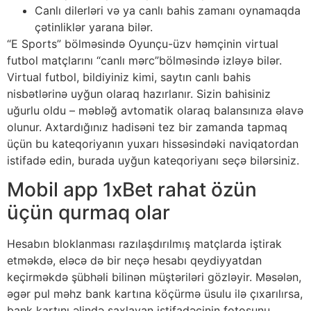
Canlı dilerləri və ya canlı bahis zamanı oynamaqda
çətinliklər yarana bilər.
“E Sports” bölməsində Oyunçu-üzv həmçinin virtual
futbol matçlarını “canlı mərc”bölməsində izləyə bilər.
Virtual futbol, bildiyiniz kimi, saytın canlı bahis
nisbətlərinə uyğun olaraq hazırlanır. Sizin bahisiniz
uğurlu oldu – məbləğ avtomatik olaraq balansınıza əlavə
olunur. Axtardığınız hadisəni tez bir zamanda tapmaq
üçün bu kateqoriyanın yuxarı hissəsindəki naviqatordan
istifadə edin, burada uyğun kateqoriyanı seçə bilərsiniz.
Mobil app 1xBet rahat özün
üçün qurmaq olar
Hesabın bloklanması razılaşdırılmış matçlarda iştirak
etməkdə, eləcə də bir neçə hesabı qeydiyyatdan
keçirməkdə şübhəli bilinən müştəriləri gözləyir. Məsələn,
əgər pul məhz bank kartına köçürmə üsulu ilə çıxarılırsa,
bank kartını əlində saxlayan istifadəçinin fotosunu