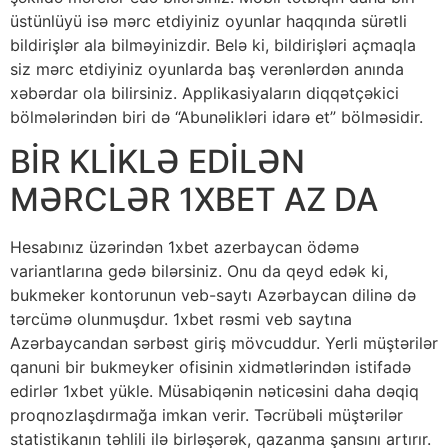
üstünlüyü isə mərc etdiyiniz oyunlar haqqında sürətli
bildirişlər ala bilməyinizdir. Belə ki, bildirişləri açmaqla
siz mərc etdiyiniz oyunlarda baş verənlərdən anında
xəbərdar ola bilirsiniz. Applikasiyaların diqqətçəkici
bölmələrindən biri də “Abunəlikləri idarə et” bölməsidir.
BİR KLİKLƏ EDİLƏN
MƏRCLƏR 1XBET AZ DA
Hesabınız üzərindən 1xbet azerbaycan ödəmə
variantlarına gedə bilərsiniz. Onu da qeyd edək ki,
bukmeker kontorunun veb-saytı Azərbaycan dilinə də
tərcümə olunmuşdur. 1xbet rəsmi veb saytına
Azərbaycandan sərbəst giriş mövcuddur. Yerli müştərilər
qanuni bir bukmeyker ofisinin xidmətlərindən istifadə
edirlər 1xbet yükle. Müsabiqənin nəticəsini daha dəqiq
proqnozlaşdırmağa imkan verir. Təcrübəli müştərilər
statistikanın təhlili ilə birləşərək, qazanma şansını artırır.