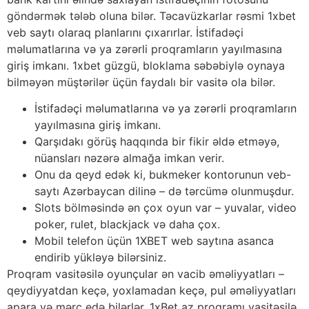
göndərmək tələb oluna bilər. Təcavüzkarlar rəsmi 1xbet
veb saytı olaraq planlarını çıxarırlar. İstifadəçi
məlumatlarına və ya zərərli proqramların yayılmasına
giriş imkanı. 1xbet güzgü, bloklama səbəbiylə oynaya
bilməyən müştərilər üçün faydalı bir vasitə ola bilər.
İstifadəçi məlumatlarına və ya zərərli proqramların
yayılmasına giriş imkanı.
Qarşıdakı görüş haqqında bir fikir əldə etməyə,
nüansları nəzərə almağa imkan verir.
Onu da qeyd edək ki, bukmeker kontorunun veb-
saytı Azərbaycan dilinə – də tərcümə olunmuşdur.
Slots bölməsində ən çox oyun var – yuvalar, video
poker, rulet, blackjack və daha çox.
Mobil telefon üçün 1XBET web saytına asanca
endirib yükləyə bilərsiniz.
Proqram vasitəsilə oyunçular ən vacib əməliyyatları –
qeydiyyatdan keçə, yoxlamadan keçə, pul əməliyyatları
apara və mərc edə bilərlər. 1xBet az proqramı vasitəsilə