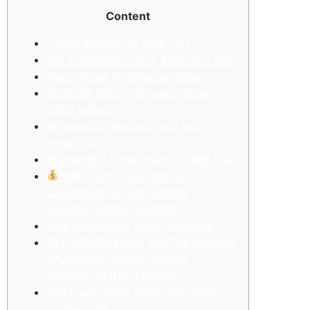
Content
CANLI MƏRCLƏR 1XBET AZ
bet avtomobil – Giriş Android – iOS
Mərc və pul çıxarma qaydaları
vtomobil xbet – Ən yaxşı idman
bahis tətbiqi
İlk depozitə bonusu necə əldə
etmək olar?
BUKMEKER KOMPANİYASI 1XBET AZ
1XBET SAYTI ILƏ NECƏ
QAZANMAQ OLAR? İDMAN
HADISƏLƏRINƏ TƏXMIN
Yeni başlayanlar üçün tövsiyələr
BET AZERBAYCAN SAYTI ILƏ NECƏ
QAZANMAQ OLAR? İDMAN
HADISƏLƏRINƏ TƏXMIN
Mobil app 1xBet rahat özün üçün
qurmaq olar