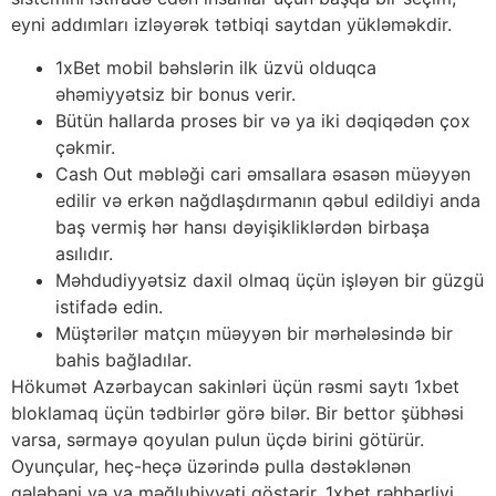
eyni addımları izləyərək tətbiqi saytdan yükləməkdir.
1xBet mobil bəhslərin ilk üzvü olduqca
əhəmiyyətsiz bir bonus verir.
Bütün hallarda proses bir və ya iki dəqiqədən çox
çəkmir.
Cash Out məbləği cari əmsallara əsasən müəyyən
edilir və erkən nağdlaşdırmanın qəbul edildiyi anda
baş vermiş hər hansı dəyişikliklərdən birbaşa
asılıdır.
Məhdudiyyətsiz daxil olmaq üçün işləyən bir güzgü
istifadə edin.
Müştərilər matçın müəyyən bir mərhələsində bir
bahis bağladılar.
Hökumət Azərbaycan sakinləri üçün rəsmi saytı 1xbet
bloklamaq üçün tədbirlər görə bilər. Bir bettor şübhəsi
varsa, sərmayə qoyulan pulun üçdə birini götürür.
Oyunçular, heç-heçə üzərində pulla dəstəklənən
qələbəni və ya məğlubiyyəti göstərir. 1xbet rəhbərliyi