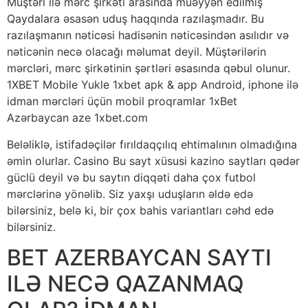
Müştəri ilə mərc şirkəti arasında müəyyən edilmiş
Qaydalara əsasən uduş haqqında razılaşmadır. Bu
razılaşmanın nəticəsi hadisənin nəticəsindən asılıdır və
nəticənin necə olacağı məlumat deyil. Müştərilərin
mərcləri, mərc şirkətinin şərtləri əsasında qəbul olunur.
1XBET Mobile Yukle 1xbet apk & app Android, iphone ilə
idman mərcləri üçün mobil proqramlar 1xBet
Azərbaycan aze 1xbet.com
Beləliklə, istifadəçilər fırıldaqçılıq ehtimalının olmadığına
əmin olurlar. Casino Bu sayt xüsusi kazino saytları qədər
güclü deyil və bu saytın diqqəti daha çox futbol
mərclərinə yönəlib. Siz yaxşı uduşların əldə edə
bilərsiniz, belə ki, bir çox bahis variantları cəhd edə
bilərsiniz.
BET AZERBAYCAN SAYTI
ILƏ NECƏ QAZANMAQ