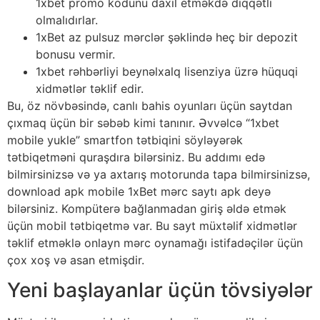
1xbet promo kodunu daxil etməkdə diqqətli
olmalıdırlar.
1xBet az pulsuz mərclər şəklində heç bir depozit
bonusu vermir.
1xbet rəhbərliyi beynəlxalq lisenziya üzrə hüquqi
xidmətlər təklif edir.
Bu, öz növbəsində, canlı bahis oyunları üçün saytdan
çıxmaq üçün bir səbəb kimi tanınır. Əvvəlcə “1xbet
mobile yukle” smartfon tətbiqini söyləyərək
tətbiqetməni quraşdıra bilərsiniz. Bu addımı edə
bilmirsinizsə və ya axtarış motorunda tapa bilmirsinizsə,
download apk mobile 1xBet mərc saytı apk deyə
bilərsiniz. Kompüterə bağlanmadan giriş əldə etmək
üçün mobil tətbiqetmə var. Bu sayt müxtəlif xidmətlər
təklif etməklə onlayn mərc oynamağı istifadəçilər üçün
çox xoş və asan etmişdir.
Yeni başlayanlar üçün tövsiyələr