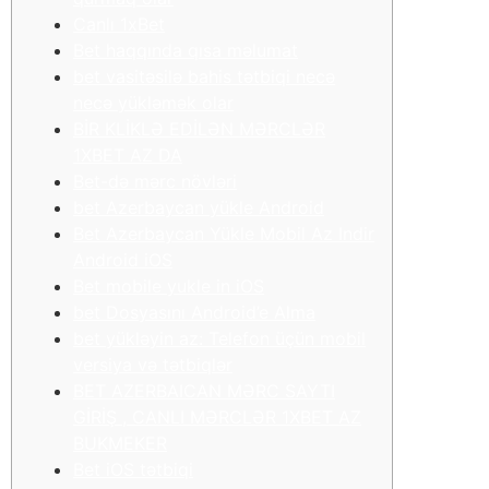
Canlı 1xBet
Bet haqqında qısa məlumat
bet vasitəsilə bahis tətbiqi necə
necə yükləmək olar
BİR KLİKLƏ EDİLƏN MƏRCLƏR
1XBET AZ DA
Bet-də mərc növləri
bet Azerbaycan yükle Android
Bet Azerbaycan Yükle Mobil Az Indir
Android iOS
Bet mobile yukle in iOS
bet Dosyasını Android’e Alma
bet yükləyin az: Telefon üçün mobil
versiya və tətbiqlər
BET AZERBAICAN MƏRC SAYTI
GİRİŞ , CANLI MƏRCLƏR 1XBET AZ
BUKMEKER
Bet iOS tətbiqi