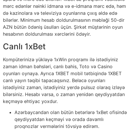
mərc edənlər nəinki idmana və e-idmana mərc edə, həm
də kazinolara və televiziya oyunlarına çıxış əldə edə
bilərlər. Minimum hesab doldurulmasının məbləği 50-dir
AZN bütün ödəniş üsulları üçün. Şirkət müştərinin oyun
hesabının doldurulması xərclərini ödəyir.
Canlı 1xBet
Kompüterinizə yükləyə 1xWin proqramı ilə istədiyiniz
zaman idman bəhsləri, canlı bahis, Toto və Casino
oyunları oynaya. Ayrıca 1XBET mobil tətbiqində 1XBET
canlı yayın təqibi tapacaqsınız. Beləcə oyunları
istədiyiniz zaman, istədiyiniz yerdə pulsuz olaraq izləyə
bilərsiniz. Hesabı varsa, o zaman yenidən qeydiyyatdan
keçməyə ehtiyac yoxdur.
Azərbaycandan olan bütün betərlərə 1xBet ofisində
qeydiyyatdan keçməyi və orada davamlı
proqnozlar vermələrini tövsiyə edirəm.