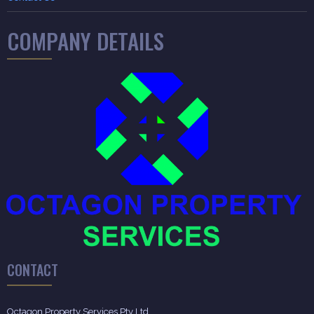
COMPANY DETAILS
CONTACT
Octagon Property Services Pty Ltd