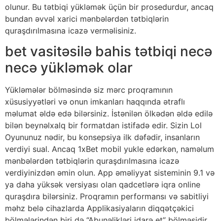
olunur. Bu tətbiqi yükləmək üçün bir prosedurdur, ancaq
bundan əvvəl xarici mənbələrdən tətbiqlərin
quraşdırılmasına icazə verməlisiniz.
bet vasitəsilə bahis tətbiqi necə
necə yükləmək olar
Yükləmələr bölməsində siz mərc proqramının
xüsusiyyətləri və onun imkanları haqqında ətraflı
məlumat əldə edə bilərsiniz. İstənilən ölkədən əldə edilə
bilən beynəlxalq bir formatdan istifadə edir. Sizin Lol
Oyununuz nədir, bu konsepsiya ilk dəfədir, insanların
verdiyi sual. Ancaq 1xBet mobil yukle edərkən, naməlum
mənbələrdən tətbiqlərin quraşdırılmasına icazə
verdiyinizdən əmin olun. App əməliyyat sisteminin 9.1 və
ya daha yüksək versiyası olan qadcetlərə iqra online
quraşdıra bilərsiniz. Proqramın performansı və sabitliyi
məhz belə cihazlarda Applikasiyaların diqqətçəkici
bölmələrindən biri də “Abunəlikləri idarə et” bölməsidir.