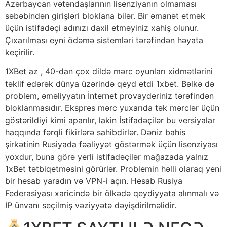
Azərbaycan vətəndaşlarının lisenziyanın olmaması
səbəbindən girişləri bloklana bilər. Bir əmanət etmək
üçün istifadəçi adınızı daxil etməyiniz xahiş olunur.
Çıxarılması eyni ödəmə sistemləri tərəfindən həyata
keçirilir.
1XBet az , 40-dan çox dildə mərc oyunları xidmətlərini
təklif edərək dünya üzərində qeyd etdi 1xbet. Bəlkə də
problem, əməliyyatın İnternet provayderiniz tərəfindən
bloklanmasıdır. Ekspres mərc yuxarıda tək mərclər üçün
göstərildiyi kimi aparılır, lakin İstifadəçilər bu versiyalar
haqqında fərqli fikirlərə sahibdirlər. Dəniz bahis
şirkətinin Rusiyada fəaliyyət göstərmək üçün lisenziyası
yoxdur, buna görə yerli istifadəçilər mağazada yalnız
1xBet tətbiqetməsini görürlər. Problemin həlli olaraq yeni
bir hesab yaradın və VPN-i açın. Hesab Rusiya
Federasiyası xaricində bir ölkədə qeydiyyata alınmalı və
IP ünvanı seçilmiş vəziyyətə dəyişdirilməlidir.