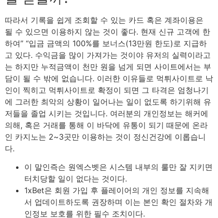
따라서 기록을 쉽게 조회할 수 있는 카드 혹은 계좌이용은
될 수 있으면 이용하지 않는 것이 좋다. 현재 신규 고객에 한
하여” “입금 금액의 100%를 보너스(13만원 한도)로 지급하
고 있다. 수익금을 많이 가져가는 것이야 유저의 실력이라고
는 하지만 누적금액이 천만 원을 넘게 되면 사이트에서는 부
담이 될 수 밖에 없습니다. 이러한 이유들로 먹튀사이트로 낙
인이 찍히고 먹튀사이트로 확정이 되면 그 타격은 엄청나기
에 그러한 최악의 상황이 일어나는 일이 없도록 하기위해 유
저들을 졸업 시키는 것입니다. 여러분의 개인정보는 해커에
의해, 혹은 거래를 통해 이 바닥에 유통이 되기 때문에 온라
인 카지노는 2~3곳만 이용하는 것이 정신건강에 이롭습니
다.
이 말인즉슨 원엑스벳은 시스템 내부의 룰만 잘 지키면
터치당할 일이 없다는 것이다.
1xBet은 회원 가입 후 플레이어의 개인 정보를 지속해
서 업데이트하도록 권장하며 이는 본인 확인 절차와 개
인정보 보호를 위한 필수 조치이다.