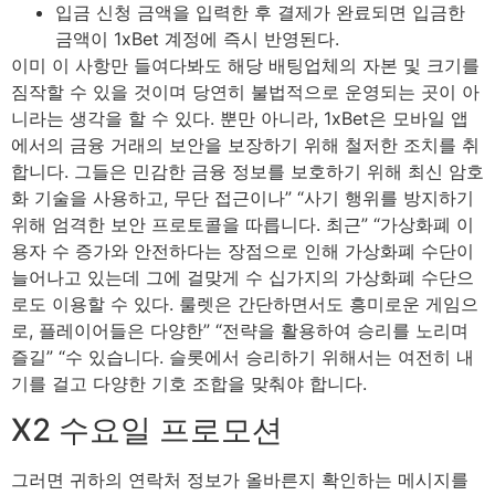
입금 신청 금액을 입력한 후 결제가 완료되면 입금한
금액이 1xBet 계정에 즉시 반영된다.
이미 이 사항만 들여다봐도 해당 배팅업체의 자본 및 크기를
짐작할 수 있을 것이며 당연히 불법적으로 운영되는 곳이 아
니라는 생각을 할 수 있다. 뿐만 아니라, 1xBet은 모바일 앱
에서의 금융 거래의 보안을 보장하기 위해 철저한 조치를 취
합니다. 그들은 민감한 금융 정보를 보호하기 위해 최신 암호
화 기술을 사용하고, 무단 접근이나” “사기 행위를 방지하기
위해 엄격한 보안 프로토콜을 따릅니다. 최근” “가상화폐 이
용자 수 증가와 안전하다는 장점으로 인해 가상화폐 수단이
늘어나고 있는데 그에 걸맞게 수 십가지의 가상화폐 수단으
로도 이용할 수 있다. 룰렛은 간단하면서도 흥미로운 게임으
로, 플레이어들은 다양한” “전략을 활용하여 승리를 노리며
즐길” “수 있습니다. 슬롯에서 승리하기 위해서는 여전히 내
기를 걸고 다양한 기호 조합을 맞춰야 합니다.
X2 수요일 프로모션
그러면 귀하의 연락처 정보가 올바른지 확인하는 메시지를