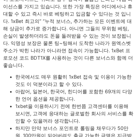
이선스를 가지고 있습니다. 또한 가장 특징은 어디에서나 휴
대할 수 있고 즉시 바로 베팅하고 입금할 수 있다는 것 입니
다. 1xBet 최고의” “누적 보너스, 추가하는 모든 이벤트에 대
해 상금이 추가로 증가합니다. 아니면 그들의 무위험 베팅,
손실이 발생하더라도 돈을 돌려받을 수 있는 것이 보장됩니
다. 익명성 보장은 물론 팅~팅해서 도착한 나라가 원엑스벳
주소가 박힌 나라가 아니라면 접속이 가능합니다. 1xBet 프
로모션 코드 BDT1X를 사용하는 것이 다른 보너스와 함께 더
좋습니다.
한국에서도 매우 원활히 1xBet 접속 및 이용이 가능한
것도 이 덕분이라고 할 수 있다.
아랍어, 일본어, 한국어, 힌디어를 포함한 69개의 다양
한 언어 옵션을 제공합니다.
1xbet을 이용하시기 전에 한번쯤 고객센터를 이용해
보시면, 고객에 응대하는 글로벌한 회사의 서비스를 확
인할 수 있을꺼라 생각합니다.
하지만 만약 보너스 포인트로 롤링을 채우다가 50만
원, 100만원이 되어버려도 출금 가능한 금액은 지급받