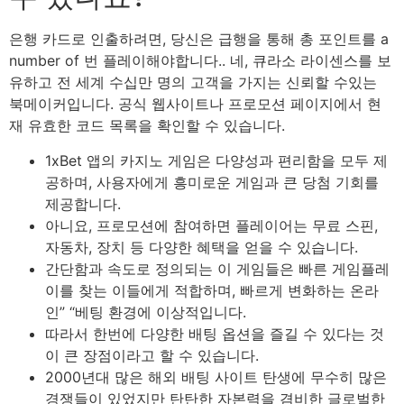
은행 카드로 인출하려면, 당신은 급행을 통해 총 포인트를 a
number of 번 플레이해야합니다.. 네, 큐라소 라이센스를 보
유하고 전 세계 수십만 명의 고객을 가지는 신뢰할 수있는
북메이커입니다. 공식 웹사이트나 프로모션 페이지에서 현
재 유효한 코드 목록을 확인할 수 있습니다.
1xBet 앱의 카지노 게임은 다양성과 편리함을 모두 제
공하며, 사용자에게 흥미로운 게임과 큰 당첨 기회를
제공합니다.
아니요, 프로모션에 참여하면 플레이어는 무료 스핀,
자동차, 장치 등 다양한 혜택을 얻을 수 있습니다.
간단함과 속도로 정의되는 이 게임들은 빠른 게임플레
이를 찾는 이들에게 적합하며, 빠르게 변화하는 온라
인” “베팅 환경에 이상적입니다.
따라서 한번에 다양한 배팅 옵션을 즐길 수 있다는 것
이 큰 장점이라고 할 수 있습니다.
2000년대 많은 해외 배팅 사이트 탄생에 무수히 많은
경쟁들이 있었지만 탄탄한 자본력을 겸비한 글로벌한