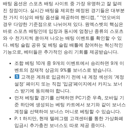
배팅 옵션은 스포츠 배팅 사이트 중 가장 유명하고 잘 알려
진 장점이다. 실시간 배팅을 제외한 예정된 경기들은 대부분
천 가지 이상의 배팅 옵션을 제공하며 핸디캡, ” “언오버의
경우 다양한 기준점으로 나뉘어져 있다. 원엑스벳의 핵심은
바로 스포츠 배팅인데 입장과 동시에 엄청난 종류의 스포츠
와 수 천가지씩 쏟아져 나오는 배팅 이벤트를 확인할 수 있
다. 베팅 슬립 공유 및 베팅 슬립 배틀에 참여하는 혁신적인
기능으로, 베터들은 추가적인 승리 기회를 제공받습니다.
조합 베팅 10개 중 9개의 이벤트에서 승리하면 9개 이
벤트의 잠재적 상금의 9%를 보너스로 받습니다.
고객은 계좌로 입금하기 전에 내 계정 섹션의 ‘계정
설정’ 페이지 또는 직접 ‘입금’페이지에서 카지노 보너
스 받기에 동의해야 합니다.
먼저 베팅할 경기를 선택하면 PC기준 우측, 모바일 기
준 하단에 생성되는 베팅 카트에서 보기와 같이 보너스
계정을 선택하여 보너스 머니로 베팅할 수 있습니다.
P. t 하지만, 현재 텔레그램 고객센터를 통한 가상화폐
입금시 추가충전 보너스도 따로 제공 중이다.