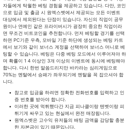
자들에게 탁월한 베팅 경험을 제공하고 있습니다. 다만, 코인
으로 입금 및 출금 시 원엑스벳에서 제공되는 모든 이벤트
대상에서 제외된다는 단점이 있습니다. 자신의 직업이 공무
원이나 연예인 같은 프라이버시가 굉장히 중요한 직업이라
면 무조건 비트코인을 추천합니다. 먼저 베팅할 경기를 선택
하면 PC기준 우측, 모바일 기준 하단에 생성되는 베팅 카트
에서 보기와 같이 보너스 계정을 선택하여 보너스 머니로 베
팅할 수 있습니다. 베팅은 다중 베팅 모드에서 이루어져야 하
며 확률이 1 4 이상인 3개 이상의 이벤트에 동시에 베팅해야
합니다. 다시 한번 말씀드리지만 바카라는 심리게임으로
70%는 멘탈에서 승패가 좌우되기에 멘탈을 꼭 잡으셔야 합
니다.
참고로 입금을 하려면 정확한 전화번호를 입력하고 인
증 번호를 받아야 합니다.
이러한 곳에 먹튀했다간 지금 피나클이랑 텐벳이랑 피
튀기게 싸우고 있는 현실에서 완전 매장됩니다.
원엑스벳은 고수익 유저들의 배팅 금액을 감당할 충분
한 자본금이 있기 때문입니다.