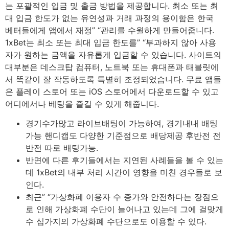
는 포괄적인 입금 및 출금 방법을 제공합니다. 최소 또는 최
대 입금 한도가 없는 유연성과 거래 과정의 용이함은 한국
베터들에게 앱에서 재정” “관리를 수월하게 만들어줍니다.
1xBet는 최소 또는 최대 입금 한도를” “부과하지 않아 사용
자가 원하는 금액을 자유롭게 입금할 수 있습니다. 사이트의
대부분은 데스크탑 컴퓨터, 노트북 또는 휴대폰과 태블릿에
서 똑같이 잘 작동하도록 특별히 조정되었습니다. 무료 앱들
은 플레이 스토어 또는 iOS 스토어에서 다운로드할 수 있고
어디에서나 베팅을 즐길 수 있게 해줍니다.
경기수가많고 라이브배팅이 가능하여, 경기내내 배팅
가능 핸디캡도 다양한 기준점으로 배당제공 후반전 전
반전 따로 배팅가능.
반면에 다른 후기들에서는 지연된 사례들을 볼 수 있는
데 1xBet의 내부 처리 시간이 영향을 미친 경우들로 보
인다.
최근” “가상화폐 이용자 수 증가와 안전하다는 장점으
로 인해 가상화폐 수단이 늘어나고 있는데 그에 걸맞게
수 십가지의 가상화폐 수단으로도 이용할 수 있다.