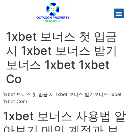
1xbet 보너스 첫 입금
시 1xbet 보너스 받기
보너스 1xbet 1xbet
Co
1xbet 보너스 첫 입금 시 1xbet 보너스 받기보너스 1xbet
1xbet Com
1xbet 보너스 사용법 알
아보기 메인 계정과 보