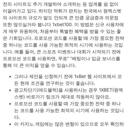
전의 사이트도 추가 개발하여 소개하는 등 업계를 쉼 없이
이끌어가고 있다. 하지만 먹튀가 판치는 한국에서 원엑스벳
의 사이트의 규모가 말도 안되게 큰 만큼 궁금증과 의문점
또한 많으실거라 봅니다 1xbet100. 이 방법은 신규 사용자에
게 매우 유용하며, 처음부터 특별한 혜택을 받을 수 있는 좋
은 기회입니다. 프로모션 코드를 사용할 때 가장 중요한 전략
중 하나는 코드를 사용 가능한 최적의 시기에 사용하는 것입
니다. 예를 들어, 큰 스포츠 이벤트나 대회가 시작되기 전에
프로모션 코드를 사용하면, 무료” “베팅이나 입금 보너스를
통해 더 큰 이익을 얻을 수 있습니다.
그러나 제안을 신청하기 전에 1xBet 웹 사이트에서 모
든 현재 조건을 연구하는 것이 좋습니다.
광고차단기(애드블럭)을 사용하시는 경우 1XBET(원엑
스벳) 바로가기 링크가 제대로 작동하지 않아요.
프로모션 코드를 사용할 때 가장 중요한 전략 중 하나
는 코드를 사용 가능한 최적의 시기에 사용하는 것입니
다.
이 카지노 게임에는 많은 변형이 있으므로 모두 확인하