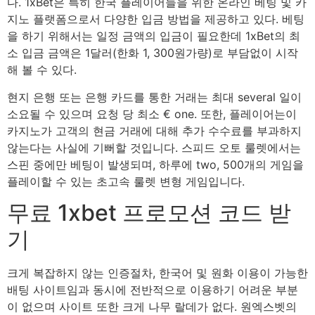
다. 1xBet은 특히 한국 플레이어들을 위한 온라인 베팅 및 카
지노 플랫폼으로서 다양한 입금 방법을 제공하고 있다. 베팅
을 하기 위해서는 일정 금액의 입금이 필요한데 1xBet의 최
소 입금 금액은 1달러(한화 1, 300원가량)로 부담없이 시작
해 볼 수 있다.
현지 은행 또는 은행 카드를 통한 거래는 최대 several 일이
소요될 수 있으며 요청 당 최소 € one. 또한, 플레이어는이
카지노가 고객의 현금 거래에 대해 추가 수수료를 부과하지
않는다는 사실에 기뻐할 것입니다. 스피드 오토 룰렛에서는
스핀 중에만 베팅이 발생되며, 하루에 two, 500개의 게임을
플레이할 수 있는 초고속 룰렛 변형 게임입니다.
무료 1xbet 프로모션 코드 받
기
크게 복잡하지 않는 인증절차, 한국어 및 원화 이용이 가능한
배팅 사이트임과 동시에 전반적으로 이용하기 어려운 부분
이 없으며 사이트 또한 크게 나무 랄데가 없다. 원엑스벳의