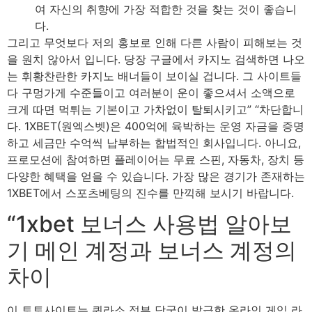
여 자신의 취향에 가장 적합한 것을 찾는 것이 좋습니
다.
그리고 무엇보다 저의 홍보로 인해 다른 사람이 피해보는 것
을 원치 않아서 입니다. 당장 구글에서 카지노 검색하면 나오
는 휘황찬란한 카지노 배너들이 보이실 겁니다. 그 사이트들
다 구멍가게 수준들이고 여러분이 운이 좋으셔서 소액으로
크게 따면 먹튀는 기본이고 가차없이 탈퇴시키고” “차단합니
다. 1XBET(원엑스벳)은 400억에 육박하는 운영 자금을 증명
하고 세금만 수억씩 납부하는 합법적인 회사입니다. 아니요,
프로모션에 참여하면 플레이어는 무료 스핀, 자동차, 장치 등
다양한 혜택을 얻을 수 있습니다. 가장 많은 경기가 존재하는
1XBET에서 스포츠베팅의 진수를 만끽해 보시기 바랍니다.
“1xbet 보너스 사용법 알아보
기 메인 계정과 보너스 계정의
차이
이 토토사이트는 퀴라소 정부 당국이 발급한 온라인 게임 라