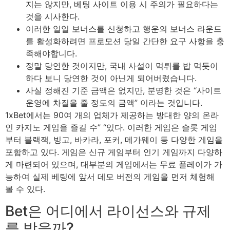
지는 않지만, 베팅 사이트 이용 시 주의가 필요하다는
것을 시사한다.
이러한 일일 보너스를 신청하고 행운의 보너스 라운드
를 활성화하려면 프로모션 당일 간단한 요구 사항을 충
족해야합니다.
정말 당연한 것이지만, 국내 사설이 먹튀를 밥 먹듯이
하다 보니 당연한 것이 아닌게 되어버렸습니다.
사실 정해진 기준 금액은 없지만, 분명한 것은 “사이트
운영에 차질을 줄 정도의 금액” 이라는 것입니다.
1xBet에서는 90여 개의 업체가 제공하는 방대한 양의 온라
인 카지노 게임을 즐길 수” “있다. 이러한 게임은 슬롯 게임
부터 블랙잭, 빙고, 바카라, 포커, 메가웨이 등 다양한 게임을
포함하고 있다. 게임은 신규 게임부터 인기 게임까지 다양하
게 마련되어 있으며, 대부분의 게임에서는 무료 플레이가 가
능하여 실제 베팅에 앞서 데모 버전의 게임을 먼저 체험해
볼 수 있다.
Bet은 어디에서 라이선스와 규제
를 받을까?