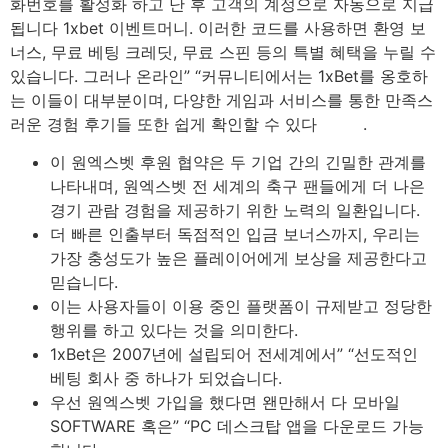
화번호를 활성화 하고 난 후 고객의 계정으로 자동으로 지급
됩니다 1xbet 이벤트머니. 이러한 코드를 사용하면 환영 보
너스, 무료 베팅 크레딧, 무료 스핀 등의 특별 혜택을 누릴 수
있습니다. 그러나 온라인” “커뮤니티에서는 1xBet를 옹호하
는 이들이 대부분이며, 다양한 게임과 서비스를 통한 만족스
러운 경험 후기들 또한 쉽게 확인할 수 있다
1xbet
.
이 원엑스벳 후원 협약은 두 기업 간의 긴밀한 관계를
나타내며, 원엑스벳 전 세계의 축구 팬들에게 더 나은
경기 관람 경험을 제공하기 위한 노력의 일환입니다.
더 빠른 인출부터 독점적인 입금 보너스까지, 우리는
가장 충성도가 높은 플레이어에게 보상을 제공한다고
믿습니다.
이는 사용자들이 이용 중인 플랫폼이 규제받고 정당한
행위를 하고 있다는 것을 의미한다.
1xBet은 2007년에 설립되어 전세계에서” “선도적인
베팅 회사 중 하나가 되었습니다.
우선 원엑스벳 가입을 했다면 왠만해서 다 모바일
SOFTWARE 혹은” “PC 데스크탑 앱을 다운로드 가능