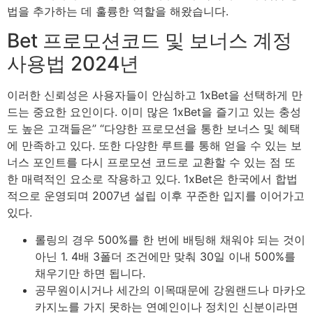
법을 추가하는 데 훌륭한 역할을 해왔습니다.
Bet 프로모션코드 및 보너스 계정
사용법 2024년
이러한 신뢰성은 사용자들이 안심하고 1xBet을 선택하게 만
드는 중요한 요인이다. 이미 많은 1xBet을 즐기고 있는 충성
도 높은 고객들은” “다양한 프로모션을 통한 보너스 및 혜택
에 만족하고 있다. 또한 다양한 루트를 통해 얻을 수 있는 보
너스 포인트를 다시 프로모션 코드로 교환할 수 있는 점 또
한 매력적인 요소로 작용하고 있다. 1xBet은 한국에서 합법
적으로 운영되며 2007년 설립 이후 꾸준한 입지를 이어가고
있다.
롤링의 경우 500%를 한 번에 배팅해 채워야 되는 것이
아닌 1. 4배 3폴더 조건에만 맞춰 30일 이내 500%를
채우기만 하면 됩니다.
공무원이시거나 세간의 이목때문에 강원랜드나 마카오
카지노를 가지 못하는 연예인이나 정치인 신분이라면