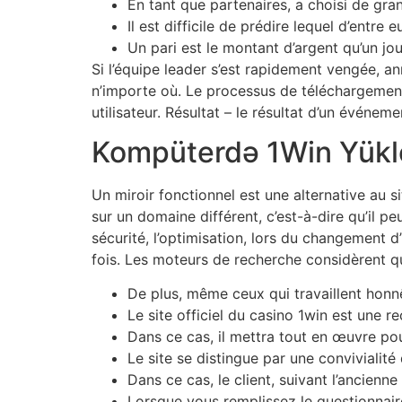
En tant que partenaires, a choisi de gr
Il est difficile de prédire lequel d’entre e
Un pari est le montant d’argent qu’un jo
Si l’équipe leader s’est rapidement vengée, an
n’importe où. Le processus de téléchargement
utilisateur. Résultat – le résultat d’un événeme
Kompüterdə 1Win Yükl
Un miroir fonctionnel est une alternative au si
sur un domaine différent, c’est-à-dire qu’il p
sécurité, l’optimisation, lors du changement d
fois. Les moteurs de recherche considèrent qu
De plus, même ceux qui travaillent honn
Le site officiel du casino 1win est une 
Dans ce cas, il mettra tout en œuvre pou
Le site se distingue par une convivialité
Dans ce cas, le client, suivant l’ancienne
Lorsque vous remplissez le questionnair