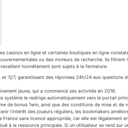
es casinos en ligne et certaines boutiques en ligne constate
uvernementales ou des moteurs de recherche. Ils filtrent l
ravaillent honnêtement sont sujets à la fermeture.
et 7j/7, garantissant des réponses 24h/24 aux questions des
vement jeune, qui a commencé ses activités en 2016.
 le système le redirige automatiquement vers le portail princ
amme de bonus 1win, ainsi que des conditions de mise et de 
tenir l’intérêt des joueurs réguliers, les bookmakers améli
 la France sans licence appropriée, car elle est légalement 
é à la ressource principale. Si un utilisateur se rend sur u