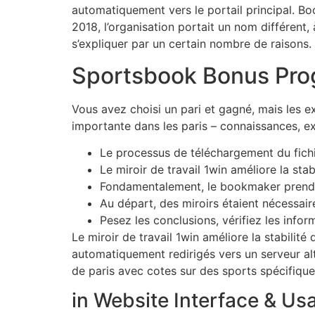
automatiquement vers le portail principal. B
2018, l’organisation portait un nom différent
s’expliquer par un certain nombre de raisons.
Sportsbook Bonus Pr
Vous avez choisi un pari et gagné, mais les e
importante dans les paris – connaissances, expé
Le processus de téléchargement du fichie
Le miroir de travail 1win améliore la stab
Fondamentalement, le bookmaker prend e
Au départ, des miroirs étaient nécessair
Pesez les conclusions, vérifiez les infor
Le miroir de travail 1win améliore la stabilité
automatiquement redirigés vers un serveur al
de paris avec cotes sur des sports spécifiq
in Website Interface & Usa