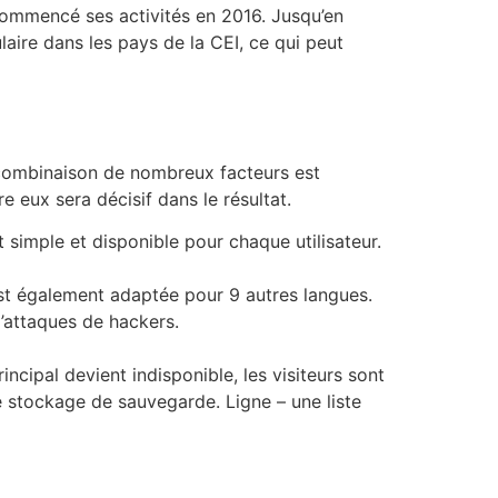
commencé ses activités en 2016. Jusqu’en
aire dans les pays de la CEI, ce qui peut
e combinaison de nombreux facteurs est
re eux sera décisif dans le résultat.
 simple et disponible pour chaque utilisateur.
st également adaptée pour 9 autres langues.
d’attaques de hackers.
incipal devient indisponible, les visiteurs sont
 stockage de sauvegarde. Ligne – une liste