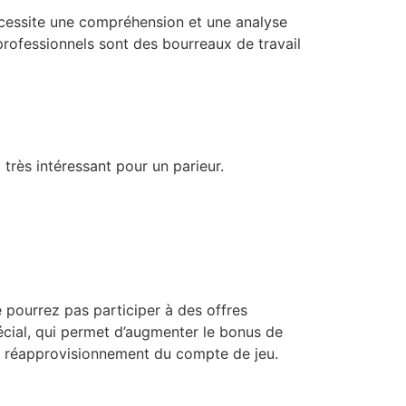
nécessite une compréhension et une analyse
professionnels sont des bourreaux de travail
 très intéressant pour un parieur.
e pourrez pas participer à des offres
écial, qui permet d’augmenter le bonus de
er réapprovisionnement du compte de jeu.