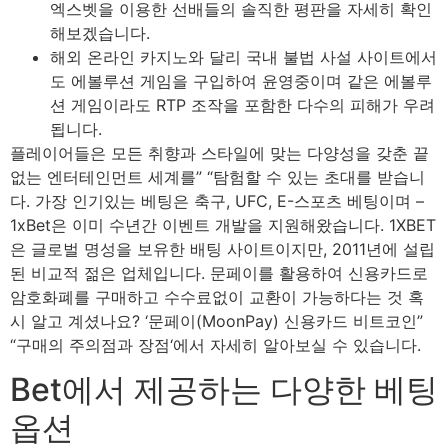
엑스벳을 이용한 선배들의 솔직한 평판을 자세히 확인
해보겠습니다.
해외 온라인 카지노와 달리 국내 불법 사설 사이트에서
도 에볼루션 게임을 구입하여 윤영중이며 같은 에볼루
션 게임이라도 RTP 조작을 포함한 다수의 피해가 우려
됩니다.
플레이어들은 모든 취향과 스타일에 맞는 다양성을 갖춘 끝
없는 엔터테인먼트 세계를” “탐험할 수 있는 초대를 받습니
다. 가장 인기있는 베팅은 축구, UFC, E-스포츠 베팅이며 –
1xBet은 이미 수년간 이벤트 개발을 지원해왔습니다. 1XBET
은 글로벌 명성을 보유한 배팅 사이트이지만, 2011년에 설립
된 비교적 젊은 업체입니다. 문페이를 활용하여 신용카드로
암호화폐를 구매하고 수수료없이 교환이 가능하다는 것 혹
시 알고 계셨나요? ‘문페이(MoonPay) 신용카드 비트코인”
“구매의 주의점과 장점‘에서 자세히 알아보실 수 있습니다.
Bet에서 제공하는 다양한 베팅
옵션