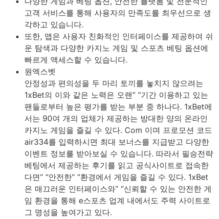
다양한 게임과 베팅 옵션, 안전한 플랫폼 및 전문적인
고객 서비스를 통해 사용자의 만족도를 최우선으로 생
각하고 있습니다.
또한, 앱은 사용자 친화적인 인터페이스를 제공하여 쉬
운 탐색과 다양한 카지노 게임 및 스포츠 베팅 옵션에
빠르게 액세스할 수 있습니다.
원엑스벳
안정성과 편의성을 두 마리 토끼를 놓치지 않으려는
1xBet의 이와 같은 노력은 오랜” “기간 이용하고 있는
팬들로부터 높은 평가를 받는 부분 중 하나다. 1xBet에
서는 90여 개의 업체가 제공하는 방대한 양의 온라인
카지노 게임을 즐길 수 있다. Com 이며 프로모션 코드
air334를 입력하시면 최대 보너스를 지급받고 다양한
이벤트 정보를 받아보실 수 있습니다. 따라서 필승전략
베팅에서 제공하는 후기를 읽고 공식사이트로 접속한
다면” “안전한” “환경에서 게임을 즐길 수 있다. 1xBet
은 매끄러운 인터페이스와” “신뢰할 수 있는 안전한 게
임 환경을 통해 e스포츠 업계 내에서도 주력 사이트로
그 명성을 높여가고 있다.