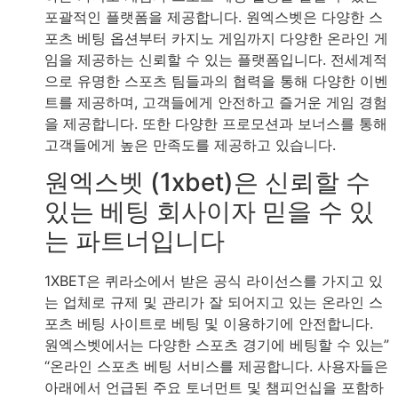
포괄적인 플랫폼을 제공합니다. 원엑스벳은 다양한 스
포츠 베팅 옵션부터 카지노 게임까지 다양한 온라인 게
임을 제공하는 신뢰할 수 있는 플랫폼입니다. 전세계적
으로 유명한 스포츠 팀들과의 협력을 통해 다양한 이벤
트를 제공하며, 고객들에게 안전하고 즐거운 게임 경험
을 제공합니다. 또한 다양한 프로모션과 보너스를 통해
고객들에게 높은 만족도를 제공하고 있습니다.
원엑스벳 (1xbet)은 신뢰할 수
있는 베팅 회사이자 믿을 수 있
는 파트너입니다
1XBET은 퀴라소에서 받은 공식 라이선스를 가지고 있
는 업체로 규제 및 관리가 잘 되어지고 있는 온라인 스
포츠 베팅 사이트로 베팅 및 이용하기에 안전합니다.
원엑스벳에서는 다양한 스포츠 경기에 베팅할 수 있는”
“온라인 스포츠 베팅 서비스를 제공합니다. 사용자들은
아래에서 언급된 주요 토너먼트 및 챔피언십을 포함하