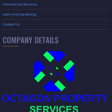
Commercial Services
Lawn And Gardening
Contact Us
COMPANY DETAILS