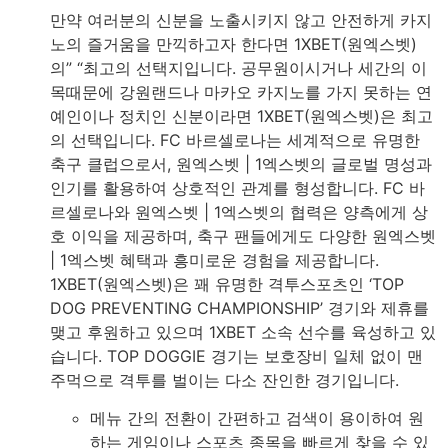
만약 여러분의 신분을 노출시키지 않고 안전하게 카지
노의 즐거움을 만끽하고자 한다면 1XBET(원엑스벳)
의” “최고의 선택지입니다. 공무원이시거나 세간의 이
목때문에 강원랜드나 마카오 카지노를 가지 못하는 연
예인이나 정치인 신분이라면 1XBET(원엑스벳)은 최고
의 선택입니다. FC 바르셀로나는 세계적으로 유명한
축구 클럽으로서, 원엑스벳 | 1엑스벳의 글로벌 명성과
인기를 활용하여 상호적인 관계를 형성합니다. FC 바
르셀로나와 원엑스벳 | 1엑스벳의 협력은 양측에게 상
호 이익을 제공하며, 축구 팬들에게도 다양한 원엑스벳
| 1엑스벳 혜택과 흥미로운 경험을 제공합니다.
1XBET(원엑스벳)은 꽤 유명한 격투스포츠인 ‘TOP
DOG PREVENTING CHAMPIONSHIP’ 경기와 제휴를
맺고 후원하고 있으며 1XBET 소속 선수를 육성하고 있
습니다. TOP DOGGIE 경기는 보호장비 일체 없이 맨
주먹으로 격투를 벌이는 다소 잔인한 경기입니다.
메뉴 간의 전환이 간편하고 검색이 용이하여 원
하는 게임이나 스포츠 종목을 빠르게 찾을 수 있