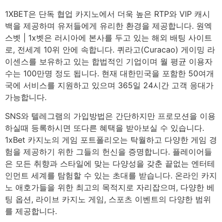
1XBET은 단독 협업 카지노에서 더욱 높은 RTP와 VIP 캐시
백을 제공하며 유저들에게 유리한 환경을 제공합니다. 원엑
스벳 | 1x벳은 러시아에 본사를 두고 있는 해외 배팅 사이트
로, 전세계 10위 안에 속합니다. 퀴라고(Curacao) 게이밍 라
이센스를 보유하고 있는 합법적인 기업이며 월 평균 이용자
수는 100만명 정도 됩니다. ​현재 대한민국을 포함한 50여개
국에 서비스를 지원하고 있으며 365일 24시간 고객 응대가
가능합니다.
SNS와 텔레그램의 가입방법은 간단하지만 프로모션을 이용
하실때 등록하시면 또다른 혜택을 받아보실 수 있습니다.
1xBet 카지노의 게임 포트폴리오는 탁월하고 다양한 게임 경
험을 제공하기 위한 그들의 헌신을 증명합니다. 플레이어들
은 모든 취향과 스타일에 맞는 다양성을 갖춘 끝없는 엔터테
인먼트 세계를 탐험할 수 있는 초대를 받습니다. 온라인 카지
노 애호가들을 위한 최고의 목적지로 자리잡으며, 다양한 베
팅 옵션, 라이브 카지노 게임, 스포츠 이벤트의 다양한 범위
를 제공합니다.