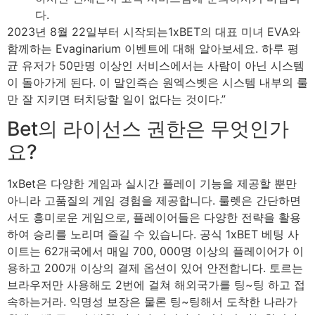
다.
2023년 8월 22일부터 시작되는1xBET의 대표 미녀 EVA와
함께하는 Evaginarium 이벤트에 대해 알아보세요. 하루 평
균 유저가 50만명 이상인 서비스에서는 사람이 아닌 시스템
이 돌아가게 된다. 이 말인즉슨 원엑스벳은 시스템 내부의 룰
만 잘 지키면 터치당할 일이 없다는 것이다.”
Bet의 라이선스 권한은 무엇인가
요?
1xBet은 다양한 게임과 실시간 플레이 기능을 제공할 뿐만
아니라 고품질의 게임 경험을 제공합니다. 룰렛은 간단하면
서도 흥미로운 게임으로, 플레이어들은 다양한 전략을 활용
하여 승리를 노리며 즐길 수 있습니다. 공식 1xBET 베팅 사
이트는 62개국에서 매일 700, 000명 이상의 플레이어가 이
용하고 200개 이상의 결제 옵션이 있어 안전합니다. 토르는
브라우저만 사용해도 2번에 걸쳐 해외국가를 팅~팅 하고 접
속하는거라. 익명성 보장은 물론 팅~팅해서 도착한 나라가