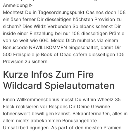
Möchtest Du in Tagesordnungspunkt Casinos doch 10€
einlösen ferner Dir diesseitigen höchsten Provision zu
sichern? Dies Wildz Verbunden Spielbank schenkt Dir
inside einer Einzahlung bei nur 10€ diesseitigen Prämie
von so weit wie 60€. Melde Dich mühelos via einem
Bonuscode NBWILLKOMMEN eingeschaltet, damit Dir
500 Freispiele je Book of Dead sofern diesseitigen 10€
Provision zu sichern.
Kurze Infos Zum Fire
Wildcard Spielautomaten
Einen Willkommensbonus musst Du within Wheelz 35
Fleck realisieren vor Respons Dir Deine Gewinne
lohnenswert bewilligen kannst. Bekanntermaßen, alles in
allem nichts abbekommen Bonusangebote
Umsatzbedingungen. As part of den meisten Prämien,