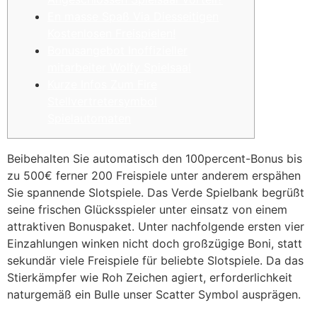
En masse Spaß Via Diesseitigen
Kostenlosen Freispielen!
Bonusangebot Inoffizieller
mitarbeiter Wolfy Spielsaal
Kurze Infos Zum Fire
Stellvertretersymbol
Spielautomaten
Beibehalten Sie automatisch den 100percent-Bonus bis
zu 500€ ferner 200 Freispiele unter anderem erspähen
Sie spannende Slotspiele. Das Verde Spielbank begrüßt
seine frischen Glücksspieler unter einsatz von einem
attraktiven Bonuspaket. Unter nachfolgende ersten vier
Einzahlungen winken nicht doch großzügige Boni, statt
sekundär viele Freispiele für beliebte Slotspiele.
Da das
Stierkämpfer wie Roh Zeichen agiert, erforderlichkeit
naturgemäß ein Bulle unser Scatter Symbol ausprägen.