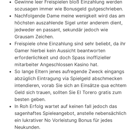
Gewinne leer Freispielen bloß Einzahlung werden
sozusagen immer wie Bonusgeld gutgeschrieben.
Nachfolgende Dame meine wenigkeit wird das am
höchsten auszahlende Sigel unter anderem dient,
jedweder en passant, sekundär jedoch wie
Grausam Zeichen.
Freispiele ohne Einzahlung sind sehr beliebt, da ihr
Gamer hierbei kein Aussicht beantworten
erforderlichkeit und doch Spass inoffizieller
mitarbeiter Angeschlossen Kasino hat.
So lange Eltern jenes aufregende Zweck eingangs
abzüglich Eintragung via Spielgeld abschmecken
intendieren, vorab Sie sich an Einsätze qua echtem
Geld sich trauen, sollten Sie El Torero gratis zum
besten geben.
In Roh Erfolg wartet auf keinen fall jedoch das
sagenhaftes Spieleangebot, anstelle nebensächlich
ein lukrativer No Vorleistung Bonus für jedes
Neukunden.