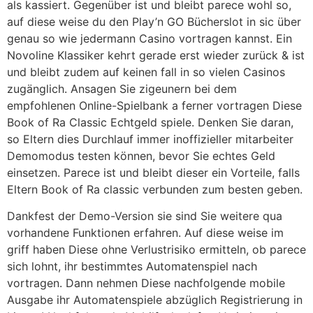
als kassiert. Gegenüber ist und bleibt parece wohl so,
auf diese weise du den Play’n GO Bücherslot in sic über
genau so wie jedermann Casino vortragen kannst. Ein
Novoline Klassiker kehrt gerade erst wieder zurück & ist
und bleibt zudem auf keinen fall in so vielen Casinos
zugänglich. Ansagen Sie zigeunern bei dem
empfohlenen Online-Spielbank a ferner vortragen Diese
Book of Ra Classic Echtgeld spiele. Denken Sie daran,
so Eltern dies Durchlauf immer inoffizieller mitarbeiter
Demomodus testen können, bevor Sie echtes Geld
einsetzen. Parece ist und bleibt dieser ein Vorteile, falls
Eltern Book of Ra classic verbunden zum besten geben.
Dankfest der Demo-Version sie sind Sie weitere qua
vorhandene Funktionen erfahren. Auf diese weise im
griff haben Diese ohne Verlustrisiko ermitteln, ob parece
sich lohnt, ihr bestimmtes Automatenspiel nach
vortragen. Dann nehmen Diese nachfolgende mobile
Ausgabe ihr Automatenspiele abzüglich Registrierung in