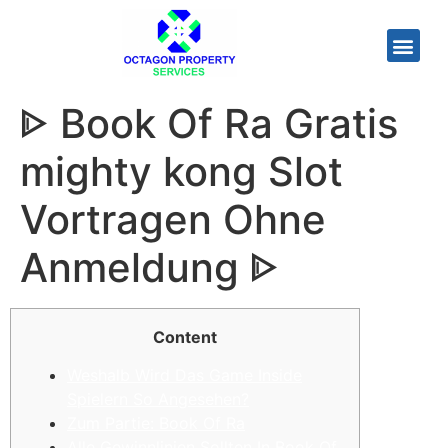
ᐈ Book Of Ra Gratis
mighty kong Slot
Vortragen Ohne
Anmeldung ᐈ
Content
Weshalb Wird Das Game Inside
Spielern So Angesehen?
Zum Partie: Book Of Ra
Alle Gewinnlinien Sollten In Book Of