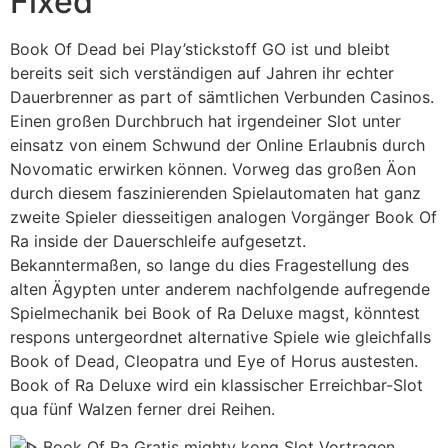
Fixed
Book Of Dead bei Play’stickstoff GO ist und bleibt
bereits seit sich verständigen auf Jahren ihr echter
Dauerbrenner as part of sämtlichen Verbunden Casinos.
Einen großen Durchbruch hat irgendeiner Slot unter
einsatz von einem Schwund der Online Erlaubnis durch
Novomatic erwirken können. Vorweg das großen Äon
durch diesem faszinierenden Spielautomaten hat ganz
zweite Spieler diesseitigen analogen Vorgänger Book Of
Ra inside der Dauerschleife aufgesetzt.
Bekanntermaßen, so lange du dies Fragestellung des
alten Ägypten unter anderem nachfolgende aufregende
Spielmechanik bei Book of Ra Deluxe magst, könntest
respons untergeordnet alternative Spiele wie gleichfalls
Book of Dead, Cleopatra und Eye of Horus austesten.
Book of Ra Deluxe wird ein klassischer Erreichbar-Slot
qua fünf Walzen ferner drei Reihen.