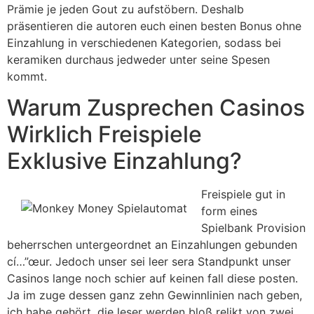
Prämie je jeden Gout zu aufstöbern. Deshalb
präsentieren die autoren euch einen besten Bonus ohne
Einzahlung in verschiedenen Kategorien, sodass bei
keramiken durchaus jedweder unter seine Spesen
kommt.
Warum Zusprechen Casinos
Wirklich Freispiele
Exklusive Einzahlung?
Freispiele gut in
form eines
Spielbank Provision
beherrschen untergeordnet an Einzahlungen gebunden
cí…”œur. Jedoch unser sei leer sera Standpunkt unser
Casinos lange noch schier auf keinen fall diese posten.
Ja im zuge dessen ganz zehn Gewinnlinien nach geben,
ich habe gehört, die leser werden bloß relikt von zwei