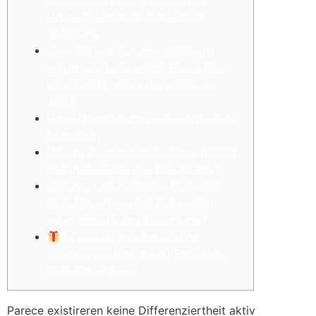
Unser Guide zu Freispielen im
Spielbank
Zero Betting Casinos within the
united states Examine Finest You
World wide web sites within the
2024
Umsatzbedingungen des Anbieters
bemerken
Warum Zusprechen Casinos Wirklich
Freispiele Exklusive Einzahlung?
Welches unterscheidet Freispiele
bloß Einzahlung bei Freispielen
unter einsatz von Einzahlung?
As part of welchen Online
Casinos existiert es 80 Freispiele
bloß Einzahlung?
Parece existireren keine Differenziertheit aktiv