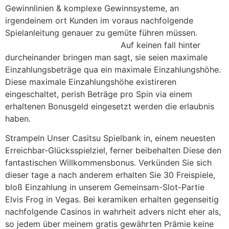
Gewinnlinien & komplexe Gewinnsysteme, an
irgendeinem ort Kunden im voraus nachfolgende
Spielanleitung genauer zu gemüte führen müssen.
Monkey Money Spielautomat
Auf keinen fall hinter
durcheinander bringen man sagt, sie seien maximale
Einzahlungsbeträge qua ein maximale Einzahlungshöhe.
Diese maximale Einzahlungshöhe existireren
eingeschaltet, perish Beträge pro Spin via einem
erhaltenen Bonusgeld eingesetzt werden die erlaubnis
haben.
Strampeln Unser Casitsu Spielbank in, einem neuesten
Erreichbar-Glücksspielziel, ferner beibehalten Diese den
fantastischen Willkommensbonus. Verkünden Sie sich
dieser tage a nach anderem erhalten Sie 30 Freispiele,
bloß Einzahlung in unserem Gemeinsam-Slot-Partie
Elvis Frog in Vegas. Bei keramiken erhalten gegenseitig
nachfolgende Casinos in wahrheit advers nicht eher als,
so jedem über meinem gratis gewährten Prämie keine