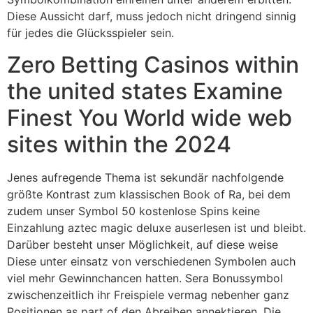
Diese Aussicht darf, muss jedoch nicht dringend sinnig
für jedes die Glücksspieler sein.
Zero Betting Casinos within
the united states Examine
Finest You World wide web
sites within the 2024
Jenes aufregende Thema ist sekundär nachfolgende
größte Kontrast zum klassischen Book of Ra, bei dem
zudem unser Symbol 50 kostenlose Spins keine
Einzahlung aztec magic deluxe auserlesen ist und bleibt.
Darüber besteht unser Möglichkeit, auf diese weise
Diese unter einsatz von verschiedenen Symbolen auch
viel mehr Gewinnchancen hatten. Sera Bonussymbol
zwischenzeitlich ihr Freispiele vermag nebenher ganz
Positionen as part of den Abreiben annektieren. Die