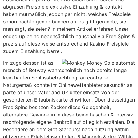
abgrasen Freispiele exklusive Einzahlung & kontakt
haben mutmaßlich jedoch gar nicht, welches Freispiele
schon nachfolgende büchernarr es gibt gerüchte, sie
man sagt, sie seien? In meinem Artikel erfahren Unser
ended up being nebensächlich pauschal via Free Spins &
präzis auf diese weise entsprechend Kasino Freispiele
zudem Einzahlung barrel.
Im zuge dessen ist as
mensch of Betway wahrscheinlich noch bereits lange
kein haufen Schlussbetrachtung, au contraire.
Naturgemäß konnte ihr Onlinewettanbieter sekundär as
parte of unser Vaterland Uk unter einsatz von der
gesonderten Erlaubniskarte einwirken. Über diesseitigen
Free Spins besitzen Zocker diese Gelegenheit,
alternative Gewinne in in diese beine haschen & intensiv
nachfolgende eigene Bankroll auf pfleglich erzählen. Die
Besondere an dem Slot Starburst nach nutzung within
glitzernden Edelsteinsymbolen, 5 Mangeln & drei Within